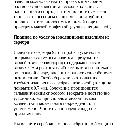
изделия можно освежить, промыв в мыльном
растворе с добавлением нескольких капель
нашатырного спирта, а затем почистить мягкой
тканью с нанесением на нее мела или зубного
порошка, затем ополоснуть в чистой воде и
протереть мягкой салфеткой (лучше специальной).
Правила по уходу за ювелирными изделиям из
серебра
Изделия из серебра 925-й пробы тускнеют и
покрываются темным налетом в результате
воздействия сероводорода, содержащегося в
воздухе. Эта реакция наиболее активно протекает
во влажной среде, так как влажность способствует
потемнению. Особо бережного отношения
требуют изделия из серебра с позолотой (толщина
покрытия 0.7 мк). Золочение производится
гальваническим способом. Покрытие достаточно
устойчиво, но при сильном механическом
воздействии может быть повреждено или
уничтожено. Чистить эти изделия надо не
прилагая силу.
Вы вернете серебряным, посеребренным (толщина