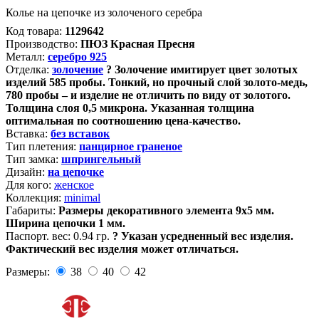
Колье на цепочке из золоченого серебра
Код товара:
1129642
Производство:
ПЮЗ Красная Пресня
Металл:
серебро 925
Отделка:
золочение
?
Золочение имитирует цвет золотых
изделий 585 пробы. Тонкий, но прочный слой золото-медь,
780 пробы – и изделие не отличить по виду от золотого.
Толщина слоя 0,5 микрона. Указанная толщина
оптимальная по соотношению цена-качество.
Вставка:
без вставок
Тип плетения:
панцирное граненое
Тип замка:
шпрингельный
Дизайн:
на цепочке
Для кого:
женское
Коллекция:
minimal
Габариты:
Размеры декоративного элемента 9х5 мм.
Ширина цепочки 1 мм.
Паспорт. вес:
0.94 гр.
?
Указан усредненный вес изделия.
Фактический вес изделия может отличаться.
Размеры:
38
40
42