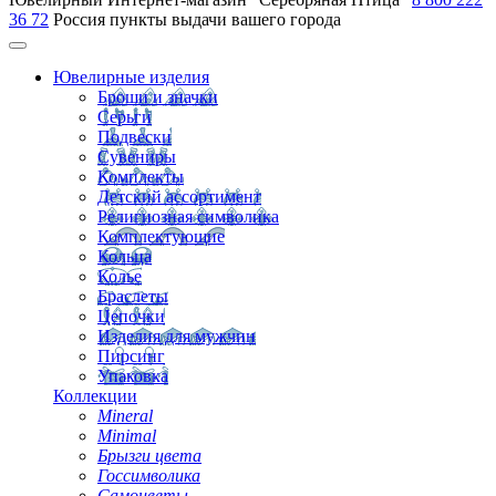
36 72
Россия
пункты выдачи вашего города
Ювелирные изделия
Броши и значки
Серьги
Подвески
Сувениры
Комплекты
Детский ассортимент
Религиозная символика
Комплектующие
Кольца
Колье
Браслеты
Цепочки
Изделия для мужчин
Пирсинг
Упаковка
Коллекции
Mineral
Minimal
Брызги цвета
Госсимволика
Самоцветы