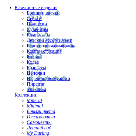
Ювелирные изделия
Броши и значки
Серьги
Подвески
Сувениры
Комплекты
Детский ассортимент
Религиозная символика
Комплектующие
Кольца
Колье
Браслеты
Цепочки
Изделия для мужчин
Пирсинг
Упаковка
Коллекции
Mineral
Minimal
Брызги цвета
Госсимволика
Самоцветы
Летний сад
My Darling