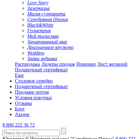
Love Story
Зазеркалье
Магия султанита
Серебряная Птица
Black&White
Геометрия
Мой талисман
Зачарованный мир
Драгоценное кружево
Wedding
Знаки зодиака
Распродажа
Лидеры продаж
Новинки
Лист желаний
Подарочный сертификат
Еще
Столовое серебро
Подарочный сертификат
Продажи оптом
Условия покупки
Отзывы
Блог
Акции
8 800 222 36 72
Ювелирный Интернет-магазин "Серебряная Птица"
8 800 222