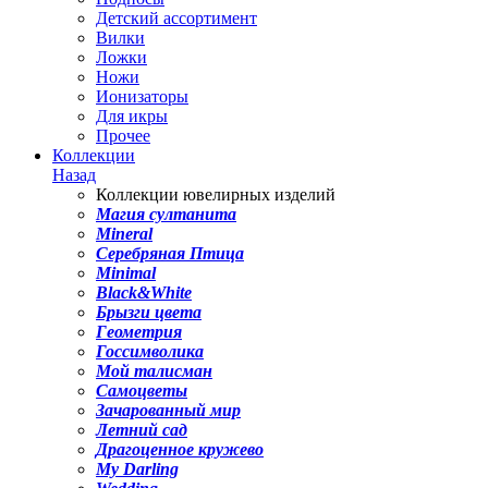
Детский ассортимент
Вилки
Ложки
Ножи
Ионизаторы
Для икры
Прочее
Коллекции
Назад
Коллекции ювелирных изделий
Магия султанита
Mineral
Серебряная Птица
Minimal
Black&White
Брызги цвета
Геометрия
Госсимволика
Мой талисман
Самоцветы
Зачарованный мир
Летний сад
Драгоценное кружево
My Darling