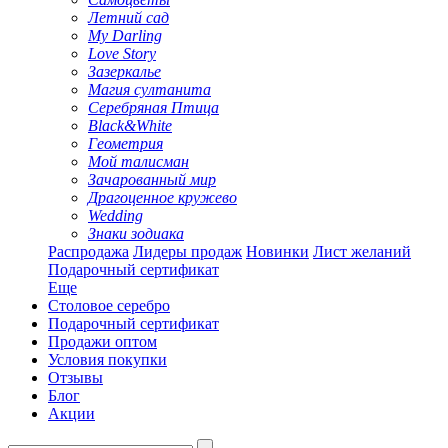
Летний сад
My Darling
Love Story
Зазеркалье
Магия султанита
Серебряная Птица
Black&White
Геометрия
Мой талисман
Зачарованный мир
Драгоценное кружево
Wedding
Знаки зодиака
Распродажа
Лидеры продаж
Новинки
Лист желаний
Подарочный сертификат
Еще
Столовое серебро
Подарочный сертификат
Продажи оптом
Условия покупки
Отзывы
Блог
Акции