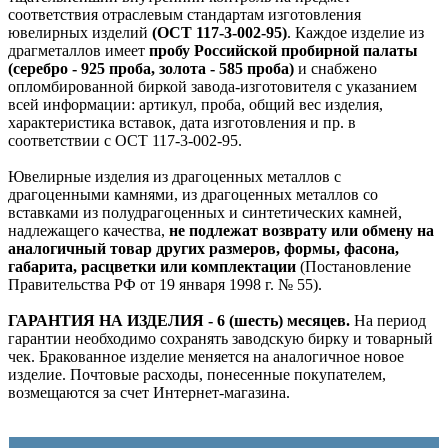
соответствия отраслевым стандартам изготовления
ювелирных изделий
(ОСТ 117-3-002-95)
. Каждое изделие из
драгметаллов имеет
пробу Российской пробирной палаты
(серебро - 925 проба, золота - 585 проба)
и снабжено
опломбированной биркой завода-изготовителя с указанием
всей информации: артикул, проба, общий вес изделия,
характеристика вставок, дата изготовления и пр. в
соответствии с ОСТ 117-3-002-95.
Ювелирные изделия из драгоценных металлов с
драгоценными камнями, из драгоценных металлов со
вставками из полудрагоценных и синтетических камней,
надлежащего качества,
не подлежат возврату или обмену на
аналогичный товар других размеров, формы, фасона,
габарита, расцветки или комплектации
(Постановление
Правительства РФ от 19 января 1998 г. № 55).
ГАРАНТИЯ НА ИЗДЕЛИЯ - 6 (шесть) месяцев.
На период
гарантии необходимо сохранять заводскую бирку и товарный
чек. Бракованное изделие меняется на аналогичное новое
изделие. Почтовые расходы, понесенные покупателем,
возмещаются за счет Интернет-магазина.