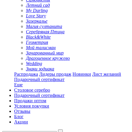
Летний сад
My Darling
Love Story
Зазеркалье
Магия султанита
Серебряная Птица
Black&White
Геометрия
Мой талисман
Зачарованный мир
Драгоценное кружево
Wedding
Знаки зодиака
Распродажа
Лидеры продаж
Новинки
Лист желаний
Подарочный сертификат
Еще
Столовое серебро
Подарочный сертификат
Продажи оптом
Условия покупки
Отзывы
Блог
Акции