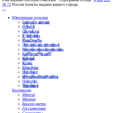
36 72
Россия
пункты выдачи вашего города
Ювелирные изделия
Броши и значки
Серьги
Подвески
Сувениры
Комплекты
Детский ассортимент
Религиозная символика
Комплектующие
Кольца
Колье
Браслеты
Цепочки
Изделия для мужчин
Пирсинг
Упаковка
Коллекции
Mineral
Minimal
Брызги цвета
Госсимволика
Самоцветы