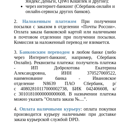
Яндекс.Деньги, QIWI Кошелек и другие);
через интернет-банкинг (Сбербанк-онлайн и
онлайн-сервисы других банков).
2.
Наложенным платежом
При получении
посылки с заказом в отделении «Почты России».
Оплата заказа банковской картой или наличными
в почтовом отделении при получении посылки.
Комиссия за наложенный перевод не взимается.
3.
Банковским переводом
в любом банке (либо
через Интернет-банкинг, например, Сбербанк
Онлайн). Реквизиты платежа: получатель платежа
- ИП Доброхотова Екатерина
Александровна, ИНН 370527069522,
наименование банка - Ивановское
отделение N8639 ПАО Сбербанк, р/
с 40802810117000002738, БИК 042406608, к/
с 30101810000000000608. В назначении платежа
можно указать "Оплата заказа №....".
4.
Оплата наличными курьеру
: оплата покупки
производится курьеру наличными при доставке
заказа курьерской службой DPD.