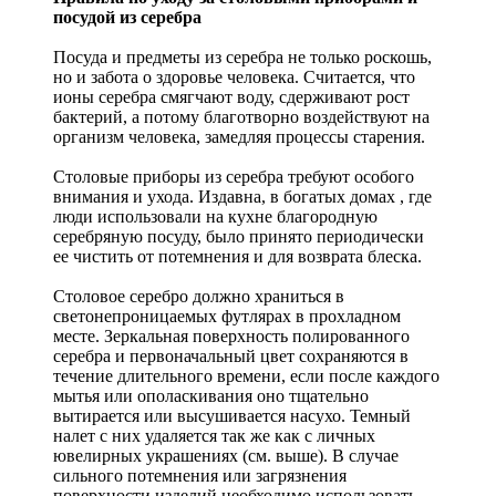
посудой из серебра
Посуда и предметы из серебра не только роскошь,
но и забота о здоровье человека. Считается, что
ионы серебра смягчают воду, сдерживают рост
бактерий, а потому благотворно воздействуют на
организм человека, замедляя процессы старения.
Столовые приборы из серебра требуют особого
внимания и ухода. Издавна, в богатых домах , где
люди использовали на кухне благородную
серебряную посуду, было принято периодически
ее чистить от потемнения и для возврата блеска.
Столовое серебро должно храниться в
светонепроницаемых футлярах в прохладном
месте. Зеркальная поверхность полированного
серебра и первоначальный цвет сохраняются в
течение длительного времени, если после каждого
мытья или ополаскивания оно тщательно
вытирается или высушивается насухо. Темный
налет с них удаляется так же как с личных
ювелирных украшениях (см. выше). В случае
сильного потемнения или загрязнения
поверхности изделий необходимо использовать