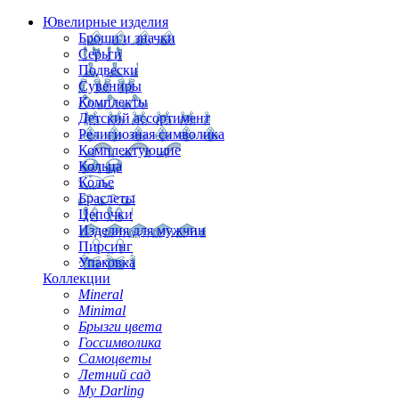
Ювелирные изделия
Броши и значки
Серьги
Подвески
Сувениры
Комплекты
Детский ассортимент
Религиозная символика
Комплектующие
Кольца
Колье
Браслеты
Цепочки
Изделия для мужчин
Пирсинг
Упаковка
Коллекции
Mineral
Minimal
Брызги цвета
Госсимволика
Самоцветы
Летний сад
My Darling