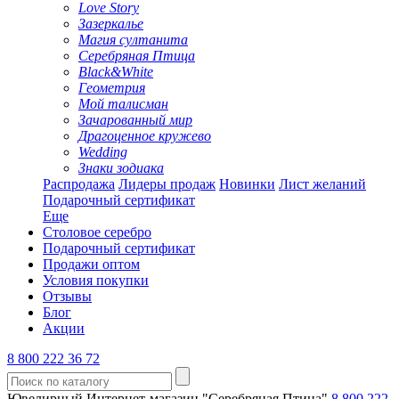
Love Story
Зазеркалье
Магия султанита
Серебряная Птица
Black&White
Геометрия
Мой талисман
Зачарованный мир
Драгоценное кружево
Wedding
Знаки зодиака
Распродажа
Лидеры продаж
Новинки
Лист желаний
Подарочный сертификат
Еще
Столовое серебро
Подарочный сертификат
Продажи оптом
Условия покупки
Отзывы
Блог
Акции
8 800 222 36 72
Ювелирный Интернет-магазин "Серебряная Птица"
8 800 222