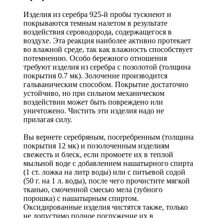
Изделия из серебра 925-й пробы тускнеют и
покрываются темным налетом в результате
воздействия сероводорода, содержащегося в
воздухе. Эта реакция наиболее активно протекает
во влажной среде, так как влажность способствует
потемнению. Особо бережного отношения
требуют изделия из серебра с позолотой (толщина
покрытия 0.7 мк). Золочение производится
гальваническим способом. Покрытие достаточно
устойчиво, но при сильном механическом
воздействии может быть повреждено или
уничтожено. Чистить эти изделия надо не
прилагая силу.
Вы вернете серебряным, посеребренным (толщина
покрытия 12 мк) и позолоченным изделиям
свежесть и блеск, если промоете их в теплой
мыльной воде с добавлением нашатырного спирта
(1 ст. ложка на литр воды) или с питьевой содой
(50 г. на 1 л. воды), после чего прочистите мягкой
тканью, смоченной смесью мела (зубного
порошка) с нашатырным спиртом.
Оксидированные изделия чистятся также, только
не допустимо полное погружение их в