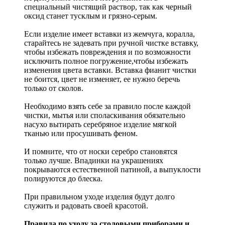
специальный чистящий раствор, так как черный
оксид станет тусклым и грязно-серым.
Если изделие имеет вставки из жемчуга, коралла,
старайтесь не задевать при ручной чистке вставку,
чтобы избежать повреждения и по возможности
исключить полное погружение,чтобы избежать
изменения цвета вставки. Вставка фианит чистки
не боится, цвет не изменяет, ее нужно беречь
только от сколов.
Необходимо взять себе за правило после каждой
чистки, мытья или споласкивания обязательно
насухо вытирать серебряное изделие мягкой
тканью или просушивать феном.
И помните, что от носки серебро становятся
только лучше. Впадинки на украшениях
покрываются естественной патиной, а выпуклости
полируются до блеска.
При правильном уходе изделия будут долго
служить и радовать своей красотой.
Правила по уходу за столовыми приборами и