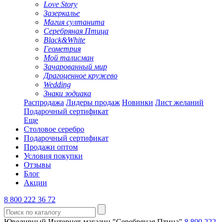
Love Story
Зазеркалье
Магия султанита
Серебряная Птица
Black&White
Геометрия
Мой талисман
Зачарованный мир
Драгоценное кружево
Wedding
Знаки зодиака
Распродажа
Лидеры продаж
Новинки
Лист желаний
Подарочный сертификат
Еще
Столовое серебро
Подарочный сертификат
Продажи оптом
Условия покупки
Отзывы
Блог
Акции
8 800 222 36 72
Ювелирный Интернет-магазин "Серебряная Птица"
8 800 222