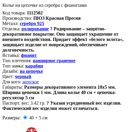
Колье на цепочке из серебра с фианитами
Код товара:
1112502
Производство:
ПЮЗ Красная Пресня
Металл:
серебро 925
Отделка:
родирование
?
Родирование – защитно-
декоративное покрытие. Оно защищает украшение от
внешнего воздействия. Придает эффект «белого золота»,
защищает изделие от повреждений, обеспечивает
долговечность.
Вставка:
фианит
Тип плетения:
панцирное граненое
Тип замка:
карабин
Дизайн:
на цепочке
Цвет:
черный
Для кого:
женское
Габариты:
Размеры декоративного элемента 18х5 мм.
Ширина цепочки 1 мм. Длина колье 40 см + цепочка-
регулятор 5 см
Паспорт. вес:
3.42 гр.
?
Указан усредненный вес изделия.
Фактический вес изделия может отличаться.
Размеры:
40 + 5 см