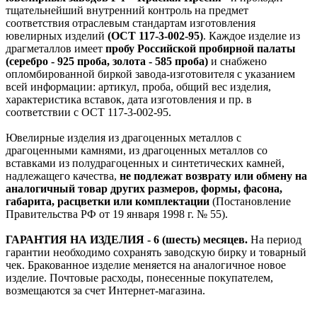
тщательнейший внутренний контроль на предмет
соответствия отраслевым стандартам изготовления
ювелирных изделий
(ОСТ 117-3-002-95)
. Каждое изделие из
драгметаллов имеет
пробу Российской пробирной палаты
(серебро - 925 проба, золота - 585 проба)
и снабжено
опломбированной биркой завода-изготовителя с указанием
всей информации: артикул, проба, общий вес изделия,
характеристика вставок, дата изготовления и пр. в
соответствии с ОСТ 117-3-002-95.
Ювелирные изделия из драгоценных металлов с
драгоценными камнями, из драгоценных металлов со
вставками из полудрагоценных и синтетических камней,
надлежащего качества,
не подлежат возврату или обмену на
аналогичный товар других размеров, формы, фасона,
габарита, расцветки или комплектации
(Постановление
Правительства РФ от 19 января 1998 г. № 55).
ГАРАНТИЯ НА ИЗДЕЛИЯ - 6 (шесть) месяцев.
На период
гарантии необходимо сохранять заводскую бирку и товарный
чек. Бракованное изделие меняется на аналогичное новое
изделие. Почтовые расходы, понесенные покупателем,
возмещаются за счет Интернет-магазина.