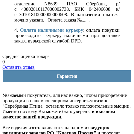
отделение N8639 ПАО Сбербанк, р/
с 40802810117000002738, БИК 042406608, к/
с 30101810000000000608. В назначении платежа
можно указать "Оплата заказа №....".
4.
Оплата наличными курьеру
: оплата покупки
производится курьеру наличными при доставке
заказа курьерской службой DPD.
Средняя оценка товара
0
Оставить отзыв
Гарантия
Уважаемый покупатель, для нас важно, чтобы приобретение
продукции в нашем ювелирном интернет-магазине
"Серебряная Птица" оставило только положительные эмоции.
Именно поэтому Вы можете быть уверены
в высоком
качестве нашей продукции
.
Все изделия изготавливаются на одном из
ведущих
ювелирных заводов РФ "Красная Пресня"
и проходят