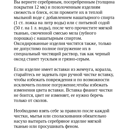
Вы вернете серебряным, посеребренным (толщина
покрытия 12 мк) и позолоченным изделиям
свежесть и блеск, если промоете их в теплой
мыльной воде с добавлением нашатырного спирта
(1 ст. ложка на литр воды) или с питьевой содой
(50 г. на 1 л. воды), после чего прочистите мягкой
тканью, смоченной смесью мела (зубного
порошка) с нашатырным спиртом.
Оксидированные изделия чистятся также, только
не допустимо полное погружение их в
специальный чистящий раствор, так как черный
оксид станет тусклым и грязно-серым.
Если изделие имеет вставки из жемчуга, коралла,
старайтесь не задевать при ручной чистке вставку,
чтобы избежать повреждения и по возможности
исключить полное погружение,чтобы избежать
изменения цвета вставки. Вставка фианит чистки
не боится, цвет не изменяет, ее нужно беречь
только от сколов.
Необходимо взять себе за правило после каждой
чистки, мытья или споласкивания обязательно
насухо вытирать серебряное изделие мягкой
тканью или просушивать феном.