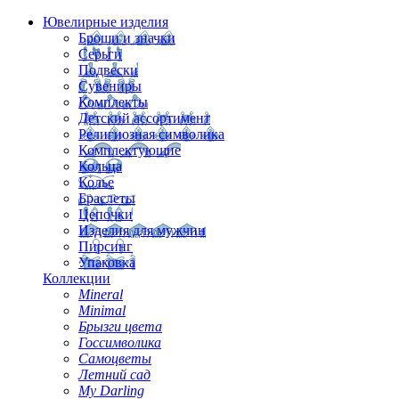
Ювелирные изделия
Броши и значки
Серьги
Подвески
Сувениры
Комплекты
Детский ассортимент
Религиозная символика
Комплектующие
Кольца
Колье
Браслеты
Цепочки
Изделия для мужчин
Пирсинг
Упаковка
Коллекции
Mineral
Minimal
Брызги цвета
Госсимволика
Самоцветы
Летний сад
My Darling