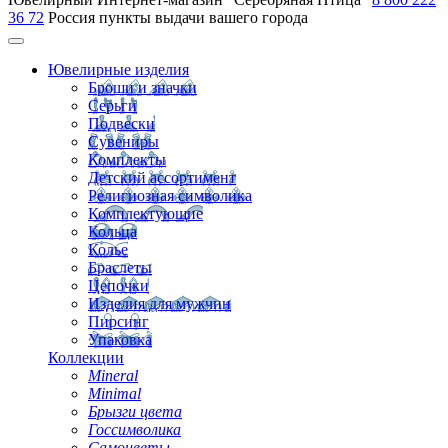
36 72
Россия
пункты выдачи вашего города
Ювелирные изделия
Броши и значки
Серьги
Подвески
Сувениры
Комплекты
Детский ассортимент
Религиозная символика
Комплектующие
Кольца
Колье
Браслеты
Цепочки
Изделия для мужчин
Пирсинг
Упаковка
Коллекции
Mineral
Minimal
Брызги цвета
Госсимволика
Самоцветы