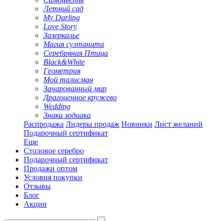
Летний сад
My Darling
Love Story
Зазеркалье
Магия султанита
Серебряная Птица
Black&White
Геометрия
Мой талисман
Зачарованный мир
Драгоценное кружево
Wedding
Знаки зодиака
Распродажа
Лидеры продаж
Новинки
Лист желаний
Подарочный сертификат
Еще
Столовое серебро
Подарочный сертификат
Продажи оптом
Условия покупки
Отзывы
Блог
Акции