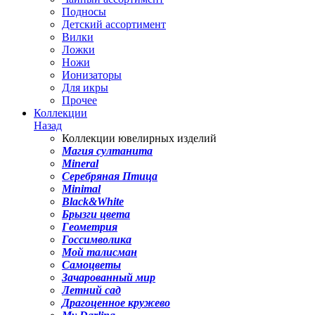
Подносы
Детский ассортимент
Вилки
Ложки
Ножи
Ионизаторы
Для икры
Прочее
Коллекции
Назад
Коллекции ювелирных изделий
Магия султанита
Mineral
Серебряная Птица
Minimal
Black&White
Брызги цвета
Геометрия
Госсимволика
Мой талисман
Самоцветы
Зачарованный мир
Летний сад
Драгоценное кружево