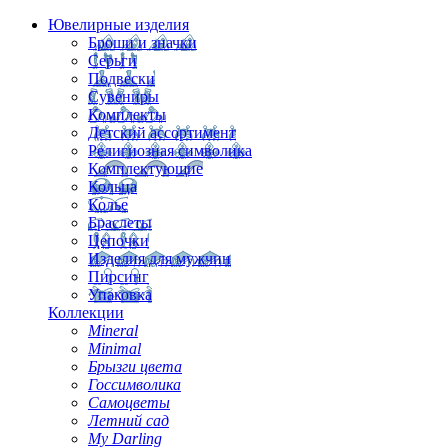
Ювелирные изделия
Броши и значки
Серьги
Подвески
Сувениры
Комплекты
Детский ассортимент
Религиозная символика
Комплектующие
Кольца
Колье
Браслеты
Цепочки
Изделия для мужчин
Пирсинг
Упаковка
Коллекции
Mineral
Minimal
Брызги цвета
Госсимволика
Самоцветы
Летний сад
My Darling