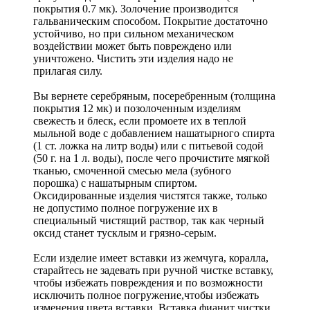
покрытия 0.7 мк). Золочение производится
гальваническим способом. Покрытие достаточно
устойчиво, но при сильном механическом
воздействии может быть повреждено или
уничтожено. Чистить эти изделия надо не
прилагая силу.
Вы вернете серебряным, посеребренным (толщина
покрытия 12 мк) и позолоченным изделиям
свежесть и блеск, если промоете их в теплой
мыльной воде с добавлением нашатырного спирта
(1 ст. ложка на литр воды) или с питьевой содой
(50 г. на 1 л. воды), после чего прочистите мягкой
тканью, смоченной смесью мела (зубного
порошка) с нашатырным спиртом.
Оксидированные изделия чистятся также, только
не допустимо полное погружение их в
специальный чистящий раствор, так как черный
оксид станет тусклым и грязно-серым.
Если изделие имеет вставки из жемчуга, коралла,
старайтесь не задевать при ручной чистке вставку,
чтобы избежать повреждения и по возможности
исключить полное погружение,чтобы избежать
изменения цвета вставки. Вставка фианит чистки