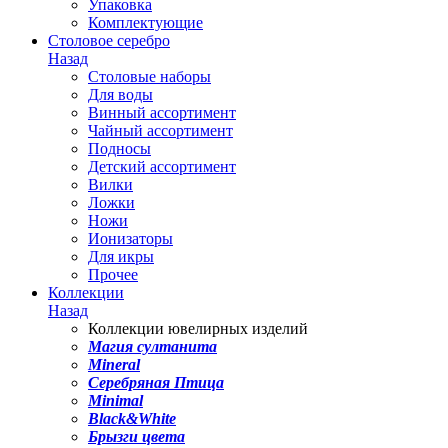
Упаковка
Комплектующие
Столовое серебро
Назад
Столовые наборы
Для воды
Винный ассортимент
Чайный ассортимент
Подносы
Детский ассортимент
Вилки
Ложки
Ножи
Ионизаторы
Для икры
Прочее
Коллекции
Назад
Коллекции ювелирных изделий
Магия султанита
Mineral
Серебряная Птица
Minimal
Black&White
Брызги цвета