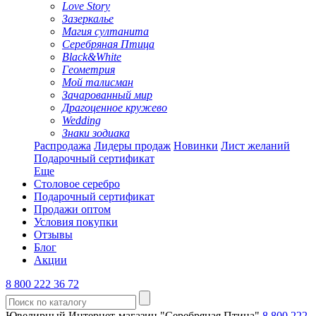
Love Story
Зазеркалье
Магия султанита
Серебряная Птица
Black&White
Геометрия
Мой талисман
Зачарованный мир
Драгоценное кружево
Wedding
Знаки зодиака
Распродажа
Лидеры продаж
Новинки
Лист желаний
Подарочный сертификат
Еще
Столовое серебро
Подарочный сертификат
Продажи оптом
Условия покупки
Отзывы
Блог
Акции
8 800 222 36 72
Ювелирный Интернет-магазин "Серебряная Птица"
8 800 222