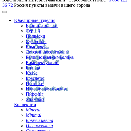
36 72
Россия
пункты выдачи вашего города
Ювелирные изделия
Броши и значки
Серьги
Подвески
Сувениры
Комплекты
Детский ассортимент
Религиозная символика
Комплектующие
Кольца
Колье
Браслеты
Цепочки
Изделия для мужчин
Пирсинг
Упаковка
Коллекции
Mineral
Minimal
Брызги цвета
Госсимволика
Самоцветы