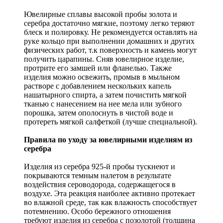
Ювелирные сплавы высокой пробы золота и
серебра достаточно мягкие, поэтому легко теряют
блеск и полировку. Не рекомендуется оставлять на
руке кольцо при выполнении домашних и других
физических работ, т.к поверхность и камень могут
получить царапины. Сняв ювелирное изделие,
протрите его замшей или фланелью. Также
изделия можно освежить, промыв в мыльном
растворе с добавлением нескольких капель
нашатырного спирта, а затем почистить мягкой
тканью с нанесением на нее мела или зубного
порошка, затем ополоснуть в чистой воде и
протереть мягкой салфеткой (лучше специальной).
Правила по уходу за ювелирными изделиям из
серебра
Изделия из серебра 925-й пробы тускнеют и
покрываются темным налетом в результате
воздействия сероводорода, содержащегося в
воздухе. Эта реакция наиболее активно протекает
во влажной среде, так как влажность способствует
потемнению. Особо бережного отношения
требуют изделия из серебра с позолотой (толщина