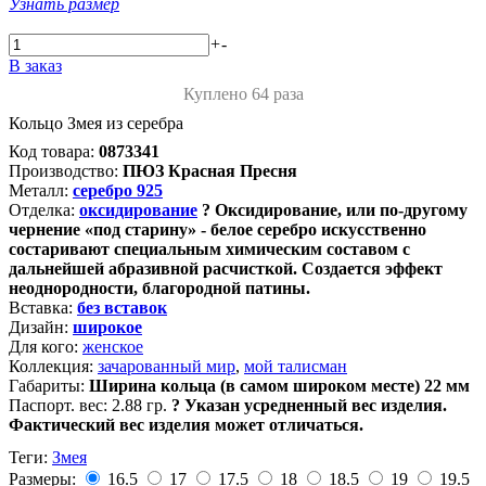
Узнать размер
+
-
В заказ
Куплено 64 раза
Кольцо Змея из серебра
Код товара:
0873341
Производство:
ПЮЗ Красная Пресня
Металл:
серебро 925
Отделка:
оксидирование
?
Оксидирование, или по-другому
чернение «под старину» - белое серебро искусственно
состаривают специальным химическим составом с
дальнейшей абразивной расчисткой. Создается эффект
неоднородности, благородной патины.
Вставка:
без вставок
Дизайн:
широкое
Для кого:
женское
Коллекция:
зачарованный мир
,
мой талисман
Габариты:
Ширина кольца (в самом широком месте) 22 мм
Паспорт. вес:
2.88 гр.
?
Указан усредненный вес изделия.
Фактический вес изделия может отличаться.
Теги:
Змея
Размеры:
16.5
17
17.5
18
18.5
19
19.5