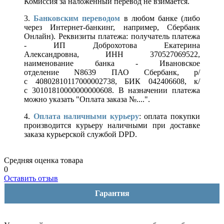
Комиссия за наложенный перевод не взимается.
3.
Банковским переводом
в любом банке (либо
через Интернет-банкинг, например, Сбербанк
Онлайн). Реквизиты платежа: получатель платежа
- ИП Доброхотова Екатерина
Александровна, ИНН 370527069522,
наименование банка - Ивановское
отделение N8639 ПАО Сбербанк, р/
с 40802810117000002738, БИК 042406608, к/
с 30101810000000000608. В назначении платежа
можно указать "Оплата заказа №....".
4.
Оплата наличными курьеру
: оплата покупки
производится курьеру наличными при доставке
заказа курьерской службой DPD.
Средняя оценка товара
0
Оставить отзыв
Гарантия