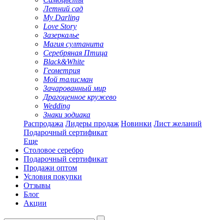
Летний сад
My Darling
Love Story
Зазеркалье
Магия султанита
Серебряная Птица
Black&White
Геометрия
Мой талисман
Зачарованный мир
Драгоценное кружево
Wedding
Знаки зодиака
Распродажа
Лидеры продаж
Новинки
Лист желаний
Подарочный сертификат
Еще
Столовое серебро
Подарочный сертификат
Продажи оптом
Условия покупки
Отзывы
Блог
Акции