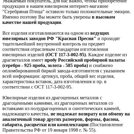
Уважаемый покупатель, для нас важно, чтобы приобретение
продукции в нашем ювелирном интернет-магазине
"Серебряная Птица" оставило только положительные эмоции.
Именно поэтому Вы можете быть уверены
в высоком
качестве нашей продукции
.
Все изделия изготавливаются на одном из
ведущих
ювелирных заводов РФ "Красная Пресня"
и проходят
тщательнейший внутренний контроль на предмет
соответствия отраслевым стандартам изготовления
ювелирных изделий
(ОСТ 117-3-002-95)
. Каждое изделие из
драгметаллов имеет
пробу Российской пробирной палаты
(серебро - 925 проба, золота - 585 проба)
и снабжено
опломбированной биркой завода-изготовителя с указанием
всей информации: артикул, проба, общий вес изделия,
характеристика вставок, дата изготовления и пр. в
соответствии с ОСТ 117-3-002-95.
Ювелирные изделия из драгоценных металлов с
драгоценными камнями, из драгоценных металлов со
вставками из полудрагоценных и синтетических камней,
надлежащего качества,
не подлежат возврату или обмену на
аналогичный товар других размеров, формы, фасона,
габарита, расцветки или комплектации
(Постановление
Правительства РФ от 19 января 1998 г. № 55).