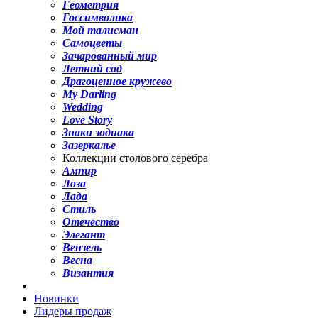
Геометрия
Госсимволика
Мой талисман
Самоцветы
Зачарованный мир
Летний сад
Драгоценное кружево
My Darling
Wedding
Love Story
Знаки зодиака
Зазеркалье
Коллекции столового серебра
Ампир
Лоза
Лада
Стиль
Отечество
Элегант
Вензель
Весна
Византия
Новинки
Лидеры продаж