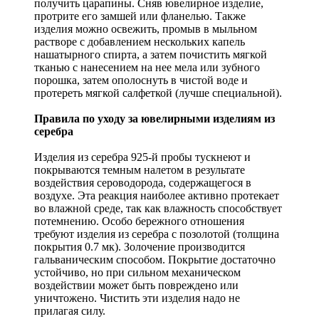
получить царапины. Сняв ювелирное изделие,
протрите его замшей или фланелью. Также
изделия можно освежить, промыв в мыльном
растворе с добавлением нескольких капель
нашатырного спирта, а затем почистить мягкой
тканью с нанесением на нее мела или зубного
порошка, затем ополоснуть в чистой воде и
протереть мягкой салфеткой (лучше специальной).
Правила по уходу за ювелирными изделиям из
серебра
Изделия из серебра 925-й пробы тускнеют и
покрываются темным налетом в результате
воздействия сероводорода, содержащегося в
воздухе. Эта реакция наиболее активно протекает
во влажной среде, так как влажность способствует
потемнению. Особо бережного отношения
требуют изделия из серебра с позолотой (толщина
покрытия 0.7 мк). Золочение производится
гальваническим способом. Покрытие достаточно
устойчиво, но при сильном механическом
воздействии может быть повреждено или
уничтожено. Чистить эти изделия надо не
прилагая силу.