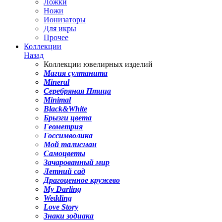
Ложки
Ножи
Ионизаторы
Для икры
Прочее
Коллекции
Назад
Коллекции ювелирных изделий
Магия султанита
Mineral
Серебряная Птица
Minimal
Black&White
Брызги цвета
Геометрия
Госсимволика
Мой талисман
Самоцветы
Зачарованный мир
Летний сад
Драгоценное кружево
My Darling
Wedding
Love Story
Знаки зодиака