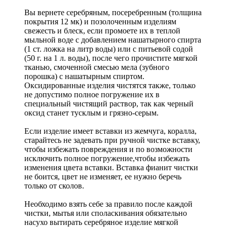
Вы вернете серебряным, посеребренным (толщина
покрытия 12 мк) и позолоченным изделиям
свежесть и блеск, если промоете их в теплой
мыльной воде с добавлением нашатырного спирта
(1 ст. ложка на литр воды) или с питьевой содой
(50 г. на 1 л. воды), после чего прочистите мягкой
тканью, смоченной смесью мела (зубного
порошка) с нашатырным спиртом.
Оксидированные изделия чистятся также, только
не допустимо полное погружение их в
специальный чистящий раствор, так как черный
оксид станет тусклым и грязно-серым.
Если изделие имеет вставки из жемчуга, коралла,
старайтесь не задевать при ручной чистке вставку,
чтобы избежать повреждения и по возможности
исключить полное погружение,чтобы избежать
изменения цвета вставки. Вставка фианит чистки
не боится, цвет не изменяет, ее нужно беречь
только от сколов.
Необходимо взять себе за правило после каждой
чистки, мытья или споласкивания обязательно
насухо вытирать серебряное изделие мягкой