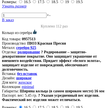
Размеры:
16.5
17.5
18.5
19
19.5
Узнать размер
+
-
В заказ
Куплено 112 раз
Кольцо из серебра
Код товара:
0957513
Производство:
ПЮЗ Красная Пресня
Металл:
серебро 925
Отделка:
родирование
?
Родирование – защитно-
декоративное покрытие. Оно защищает украшение от
внешнего воздействия. Придает эффект «белого золота»,
защищает изделие от повреждений, обеспечивает
долговечность.
Вставка:
без вставок
Дизайн:
широкое
Для кого:
женское
Коллекция:
minimal
Габариты:
Ширина кольца (в самом широком месте) 16 мм
Паспорт. вес:
5.45 гр.
?
Указан усредненный вес изделия.
Фактический вес изделия может отличаться.
Размеры:
16.5
17.5
18.5
19
19.5