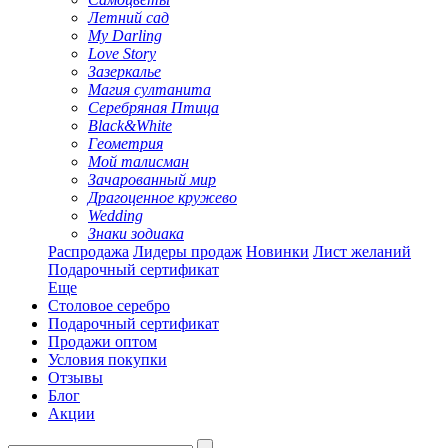
Летний сад
My Darling
Love Story
Зазеркалье
Магия султанита
Серебряная Птица
Black&White
Геометрия
Мой талисман
Зачарованный мир
Драгоценное кружево
Wedding
Знаки зодиака
Распродажа
Лидеры продаж
Новинки
Лист желаний
Подарочный сертификат
Еще
Столовое серебро
Подарочный сертификат
Продажи оптом
Условия покупки
Отзывы
Блог
Акции