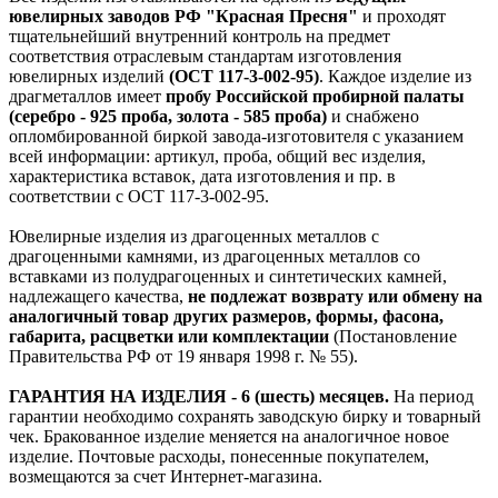
ювелирных заводов РФ "Красная Пресня"
и проходят
тщательнейший внутренний контроль на предмет
соответствия отраслевым стандартам изготовления
ювелирных изделий
(ОСТ 117-3-002-95)
. Каждое изделие из
драгметаллов имеет
пробу Российской пробирной палаты
(серебро - 925 проба, золота - 585 проба)
и снабжено
опломбированной биркой завода-изготовителя с указанием
всей информации: артикул, проба, общий вес изделия,
характеристика вставок, дата изготовления и пр. в
соответствии с ОСТ 117-3-002-95.
Ювелирные изделия из драгоценных металлов с
драгоценными камнями, из драгоценных металлов со
вставками из полудрагоценных и синтетических камней,
надлежащего качества,
не подлежат возврату или обмену на
аналогичный товар других размеров, формы, фасона,
габарита, расцветки или комплектации
(Постановление
Правительства РФ от 19 января 1998 г. № 55).
ГАРАНТИЯ НА ИЗДЕЛИЯ - 6 (шесть) месяцев.
На период
гарантии необходимо сохранять заводскую бирку и товарный
чек. Бракованное изделие меняется на аналогичное новое
изделие. Почтовые расходы, понесенные покупателем,
возмещаются за счет Интернет-магазина.