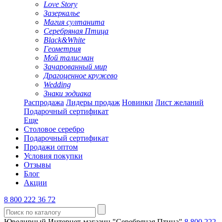
Love Story
Зазеркалье
Магия султанита
Серебряная Птица
Black&White
Геометрия
Мой талисман
Зачарованный мир
Драгоценное кружево
Wedding
Знаки зодиака
Распродажа
Лидеры продаж
Новинки
Лист желаний
Подарочный сертификат
Еще
Столовое серебро
Подарочный сертификат
Продажи оптом
Условия покупки
Отзывы
Блог
Акции
8 800 222 36 72
Ювелирный Интернет-магазин "Серебряная Птица"
8 800 222