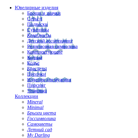
Ювелирные изделия
Броши и значки
Серьги
Подвески
Сувениры
Комплекты
Детский ассортимент
Религиозная символика
Комплектующие
Кольца
Колье
Браслеты
Цепочки
Изделия для мужчин
Пирсинг
Упаковка
Коллекции
Mineral
Minimal
Брызги цвета
Госсимволика
Самоцветы
Летний сад
My Darling