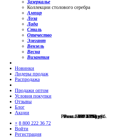
Зазеркалье
Коллекции столового серебра
Ампир
Лоза
Лада
Стиль
Отечество
Элегант
Вензель
Весна
Византия
Новинки
Лидеры продаж
Распродажа
Продажи оптом
Условия покупки
Отзывы
Блог
Акции
Розн.:
Розн.:
Розн.:
Розн.:
Розн.:
Розн.:
2390
2390
6480
1100
580
450
1 793
1 793
2 138
435
239
825
руб.
руб.
руб.
руб.
руб.
руб.
×
8 800 222 36 72
Войти
Регистрация