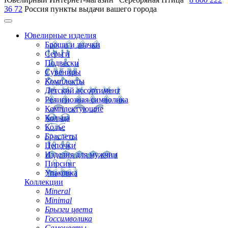
36 72
Россия
пункты выдачи вашего города
Ювелирные изделия
Броши и значки
Серьги
Подвески
Сувениры
Комплекты
Детский ассортимент
Религиозная символика
Комплектующие
Кольца
Колье
Браслеты
Цепочки
Изделия для мужчин
Пирсинг
Упаковка
Коллекции
Mineral
Minimal
Брызги цвета
Госсимволика
Самоцветы