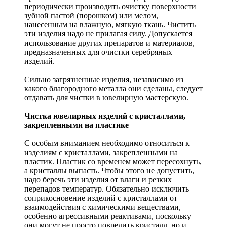
периодически производить очистку поверхности
зубной пастой (порошком) или мелом,
нанесенным на влажную, мягкую ткань. Чистить
эти изделия надо не прилагая силу. Допускается
использование других препаратов и материалов,
предназначенных для очистки серебряных
изделий.
Сильно загрязненные изделия, независимо из
какого благородного металла они сделаны, следует
отдавать для чистки в ювелирную мастерскую.
Чистка ювелирных изделий с кристаллами,
закрепленными на пластике
С особым вниманием необходимо относиться к
изделиям с кристаллами, закрепленными на
пластик. Пластик со временем может пересохнуть,
а кристаллы выпасть. Чтобы этого не допустить,
надо беречь эти изделия от влаги и резких
перепадов температур. Обязательно исключить
соприкосновение изделий с кристаллами от
взаимодействия с химическими веществами,
особенно агрессивными реактивами, поскольку
они могут не просто повредить кристалл, но и