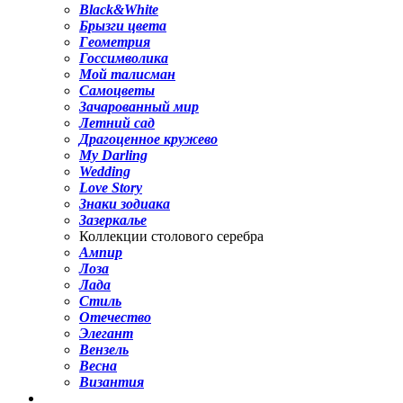
Black&White
Брызги цвета
Геометрия
Госсимволика
Мой талисман
Самоцветы
Зачарованный мир
Летний сад
Драгоценное кружево
My Darling
Wedding
Love Story
Знаки зодиака
Зазеркалье
Коллекции столового серебра
Ампир
Лоза
Лада
Стиль
Отечество
Элегант
Вензель
Весна
Византия