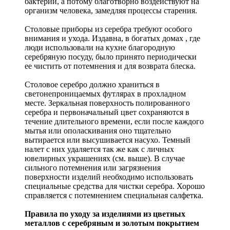
бактерий, а потому благотворно воздействуют на
организм человека, замедляя процессы старения.
Столовые приборы из серебра требуют особого
внимания и ухода. Издавна, в богатых домах , где
люди использовали на кухне благородную
серебряную посуду, было принято периодически
ее чистить от потемнения и для возврата блеска.
Столовое серебро должно храниться в
светонепроницаемых футлярах в прохладном
месте. Зеркальная поверхность полированного
серебра и первоначальный цвет сохраняются в
течение длительного времени, если после каждого
мытья или ополаскивания оно тщательно
вытирается или высушивается насухо. Темный
налет с них удаляется так же как с личных
ювелирных украшениях (см. выше). В случае
сильного потемнения или загрязнения
поверхности изделий необходимо использовать
специальные средства для чистки серебра. Хорошо
справляется с потемнением специальная салфетка.
Правила по уходу за изделиями из цветных
металлов с серебряным и золотым покрытием