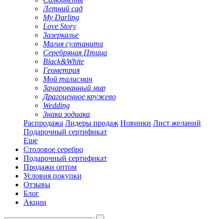
Летний сад
My Darling
Love Story
Зазеркалье
Магия султанита
Серебряная Птица
Black&White
Геометрия
Мой талисман
Зачарованный мир
Драгоценное кружево
Wedding
Знаки зодиака
Распродажа
Лидеры продаж
Новинки
Лист желаний
Подарочный сертификат
Еще
Столовое серебро
Подарочный сертификат
Продажи оптом
Условия покупки
Отзывы
Блог
Акции