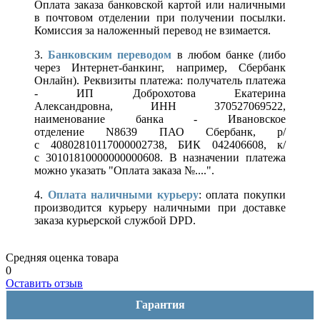
Оплата заказа банковской картой или наличными
в почтовом отделении при получении посылки.
Комиссия за наложенный перевод не взимается.
3.
Банковским переводом
в любом банке (либо
через Интернет-банкинг, например, Сбербанк
Онлайн). Реквизиты платежа: получатель платежа
- ИП Доброхотова Екатерина
Александровна, ИНН 370527069522,
наименование банка - Ивановское
отделение N8639 ПАО Сбербанк, р/
с 40802810117000002738, БИК 042406608, к/
с 30101810000000000608. В назначении платежа
можно указать "Оплата заказа №....".
4.
Оплата наличными курьеру
: оплата покупки
производится курьеру наличными при доставке
заказа курьерской службой DPD.
Средняя оценка товара
0
Оставить отзыв
Гарантия