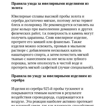
Правила ухода за ювелирными изделиями из
золота
Ювелирные сплавы высокой пробы золота и
серебра достаточно мягкие, поэтому легко теряют
блеск и полировку. Не рекомендуется оставлять на
руке кольцо при выполнении домашних и других
физических работ, т.к поверхность и камень могут
получить царапины. Сняв ювелирное изделие,
протрите его замшей или фланелью. Также
изделия можно освежить, промыв в мыльном
растворе с добавлением нескольких капель
нашатырного спирта, а затем почистить мягкой
тканью с нанесением на нее мела или зубного
порошка, затем ополоснуть в чистой воде и
протереть мягкой салфеткой (лучше специальной).
Правила по уходу за ювелирными изделиям из
серебра
Изделия из серебра 925-й пробы тускнеют и
покрываются темным налетом в результате
воздействия сероводорода, содержащегося в
воздухе. Эта реакция наиболее активно протекает
во влажной среде, так как влажность способствует