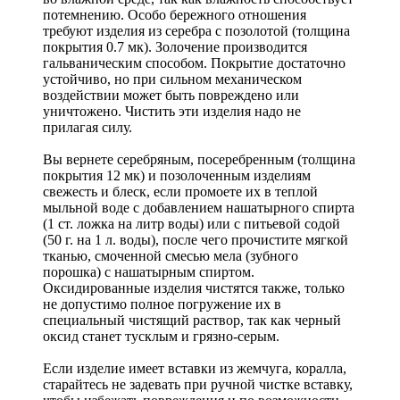
потемнению. Особо бережного отношения
требуют изделия из серебра с позолотой (толщина
покрытия 0.7 мк). Золочение производится
гальваническим способом. Покрытие достаточно
устойчиво, но при сильном механическом
воздействии может быть повреждено или
уничтожено. Чистить эти изделия надо не
прилагая силу.
Вы вернете серебряным, посеребренным (толщина
покрытия 12 мк) и позолоченным изделиям
свежесть и блеск, если промоете их в теплой
мыльной воде с добавлением нашатырного спирта
(1 ст. ложка на литр воды) или с питьевой содой
(50 г. на 1 л. воды), после чего прочистите мягкой
тканью, смоченной смесью мела (зубного
порошка) с нашатырным спиртом.
Оксидированные изделия чистятся также, только
не допустимо полное погружение их в
специальный чистящий раствор, так как черный
оксид станет тусклым и грязно-серым.
Если изделие имеет вставки из жемчуга, коралла,
старайтесь не задевать при ручной чистке вставку,