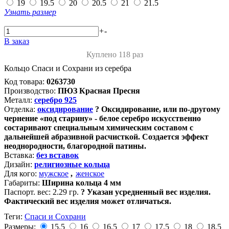
19
19.5
20
20.5
21
21.5
Узнать размер
+
-
В заказ
Куплено 118 раз
Кольцо Спаси и Сохрани из серебра
Код товара:
0263730
Производство:
ПЮЗ Красная Пресня
Металл:
серебро 925
Отделка:
оксидирование
?
Оксидирование, или по-другому
чернение «под старину» - белое серебро искусственно
состаривают специальным химическим составом с
дальнейшей абразивной расчисткой. Создается эффект
неоднородности, благородной патины.
Вставка:
без вставок
Дизайн:
религиозные кольца
Для кого:
мужское
,
женское
Габариты:
Ширина кольца 4 мм
Паспорт. вес:
2.29 гр.
?
Указан усредненный вес изделия.
Фактический вес изделия может отличаться.
Теги:
Спаси и Сохрани
Размеры:
15.5
16
16.5
17
17.5
18
18.5