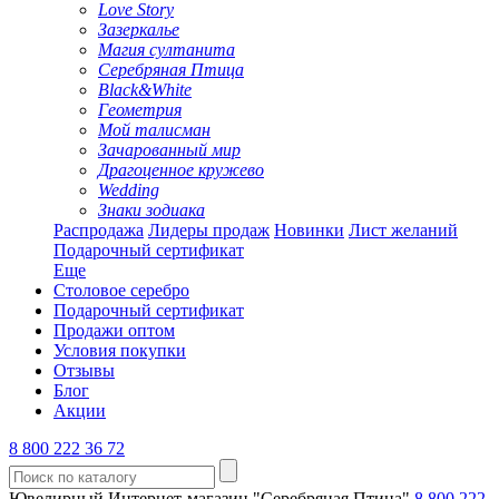
Love Story
Зазеркалье
Магия султанита
Серебряная Птица
Black&White
Геометрия
Мой талисман
Зачарованный мир
Драгоценное кружево
Wedding
Знаки зодиака
Распродажа
Лидеры продаж
Новинки
Лист желаний
Подарочный сертификат
Еще
Столовое серебро
Подарочный сертификат
Продажи оптом
Условия покупки
Отзывы
Блог
Акции
8 800 222 36 72
Ювелирный Интернет-магазин "Серебряная Птица"
8 800 222