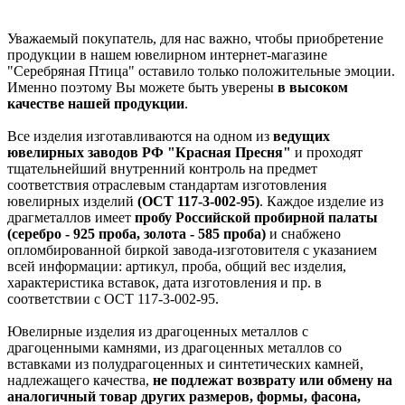
Уважаемый покупатель, для нас важно, чтобы приобретение
продукции в нашем ювелирном интернет-магазине
"Серебряная Птица" оставило только положительные эмоции.
Именно поэтому Вы можете быть уверены
в высоком
качестве нашей продукции
.
Все изделия изготавливаются на одном из
ведущих
ювелирных заводов РФ "Красная Пресня"
и проходят
тщательнейший внутренний контроль на предмет
соответствия отраслевым стандартам изготовления
ювелирных изделий
(ОСТ 117-3-002-95)
. Каждое изделие из
драгметаллов имеет
пробу Российской пробирной палаты
(серебро - 925 проба, золота - 585 проба)
и снабжено
опломбированной биркой завода-изготовителя с указанием
всей информации: артикул, проба, общий вес изделия,
характеристика вставок, дата изготовления и пр. в
соответствии с ОСТ 117-3-002-95.
Ювелирные изделия из драгоценных металлов с
драгоценными камнями, из драгоценных металлов со
вставками из полудрагоценных и синтетических камней,
надлежащего качества,
не подлежат возврату или обмену на
аналогичный товар других размеров, формы, фасона,