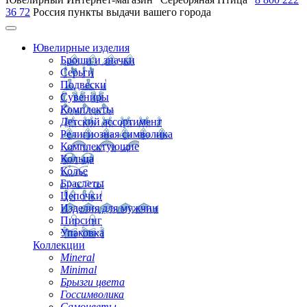
36 72
Россия
пункты выдачи вашего города
Ювелирные изделия
Броши и значки
Серьги
Подвески
Сувениры
Комплекты
Детский ассортимент
Религиозная символика
Комплектующие
Кольца
Колье
Браслеты
Цепочки
Изделия для мужчин
Пирсинг
Упаковка
Коллекции
Mineral
Minimal
Брызги цвета
Госсимволика
Самоцветы