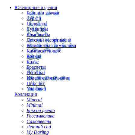
Ювелирные изделия
Броши и значки
Серьги
Подвески
Сувениры
Комплекты
Детский ассортимент
Религиозная символика
Комплектующие
Кольца
Колье
Браслеты
Цепочки
Изделия для мужчин
Пирсинг
Упаковка
Коллекции
Mineral
Minimal
Брызги цвета
Госсимволика
Самоцветы
Летний сад
My Darling