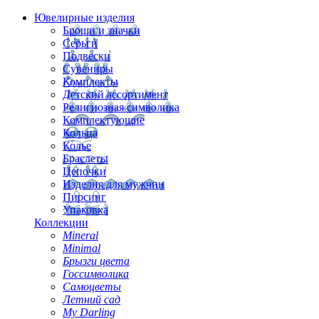
Ювелирные изделия
Броши и значки
Серьги
Подвески
Сувениры
Комплекты
Детский ассортимент
Религиозная символика
Комплектующие
Кольца
Колье
Браслеты
Цепочки
Изделия для мужчин
Пирсинг
Упаковка
Коллекции
Mineral
Minimal
Брызги цвета
Госсимволика
Самоцветы
Летний сад
My Darling