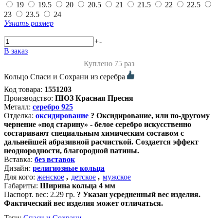
19
19.5
20
20.5
21
21.5
22
22.5
23
23.5
24
Узнать размер
+
-
В заказ
Куплено 75 раз
Кольцо Спаси и Сохрани из серебра
Код товара:
1551203
Производство:
ПЮЗ Красная Пресня
Металл:
серебро 925
Отделка:
оксидирование
?
Оксидирование, или по-другому
чернение «под старину» - белое серебро искусственно
состаривают специальным химическим составом с
дальнейшей абразивной расчисткой. Создается эффект
неоднородности, благородной патины.
Вставка:
без вставок
Дизайн:
религиозные кольца
Для кого:
женское
,
детское
,
мужское
Габариты:
Ширина кольца 4 мм
Паспорт. вес:
2.29 гр.
?
Указан усредненный вес изделия.
Фактический вес изделия может отличаться.
Теги:
Спаси и Сохрани