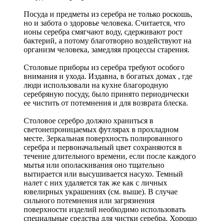
Посуда и предметы из серебра не только роскошь,
но и забота о здоровье человека. Считается, что
ионы серебра смягчают воду, сдерживают рост
бактерий, а потому благотворно воздействуют на
организм человека, замедляя процессы старения.
Столовые приборы из серебра требуют особого
внимания и ухода. Издавна, в богатых домах , где
люди использовали на кухне благородную
серебряную посуду, было принято периодически
ее чистить от потемнения и для возврата блеска.
Столовое серебро должно храниться в
светонепроницаемых футлярах в прохладном
месте. Зеркальная поверхность полированного
серебра и первоначальный цвет сохраняются в
течение длительного времени, если после каждого
мытья или ополаскивания оно тщательно
вытирается или высушивается насухо. Темный
налет с них удаляется так же как с личных
ювелирных украшениях (см. выше). В случае
сильного потемнения или загрязнения
поверхности изделий необходимо использовать
специальные средства для чистки серебра. Хорошо