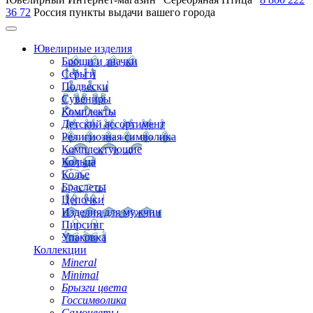
36 72
Россия
пункты выдачи вашего города
Ювелирные изделия
Броши и значки
Серьги
Подвески
Сувениры
Комплекты
Детский ассортимент
Религиозная символика
Комплектующие
Кольца
Колье
Браслеты
Цепочки
Изделия для мужчин
Пирсинг
Упаковка
Коллекции
Mineral
Minimal
Брызги цвета
Госсимволика
Самоцветы