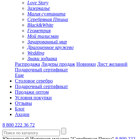
Love Story
Зазеркалье
Магия султанита
Серебряная Птица
Black&White
Геометрия
Мой талисман
Зачарованный мир
Драгоценное кружево
Wedding
Знаки зодиака
Распродажа
Лидеры продаж
Новинки
Лист желаний
Подарочный сертификат
Еще
Столовое серебро
Подарочный сертификат
Продажи оптом
Условия покупки
Отзывы
Блог
Акции
8 800 222 36 72
Ювелирный Интернет-магазин "Серебряная Птица"
8 800 222