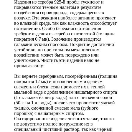
Изделия из серебра 925-й пробы тускнеют и
покрываются темным налетом в результате
воздействия сероводорода, содержащегося в
воздухе. Эта реакция наиболее активно протекает
во влажной среде, так как влажность способствует
потемнению. Особо бережного отношения
требуют изделия из серебра с позолотой (толщина
покрытия 0.7 мк). Золочение производится
гальваническим способом. Покрытие достаточно
устойчиво, но при сильном механическом
воздействии может быть повреждено или
уничтожено. Чистить эти изделия надо не
прилагая силу.
Вы вернете серебряным, посеребренным (толщина
покрытия 12 мк) и позолоченным изделиям
свежесть и блеск, если промоете их в теплой
мыльной воде с добавлением нашатырного спирта
(1 ст. ложка на литр воды) или с питьевой содой
(50 г. на 1 л. воды), после чего прочистите мягкой
тканью, смоченной смесью мела (зубного
порошка) с нашатырным спиртом.
Оксидированные изделия чистятся также, только
не допустимо полное погружение их в
специальный чистящий раствор, так как черный