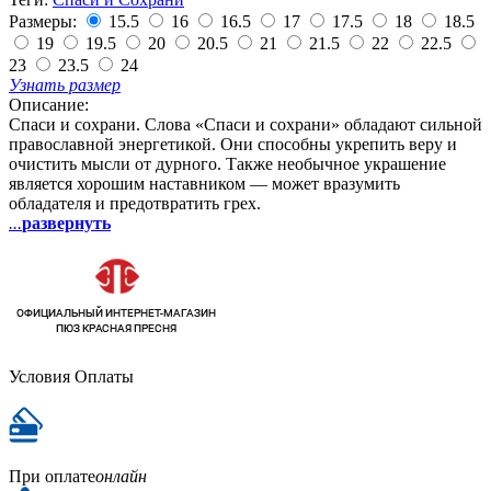
Размеры:
15.5
16
16.5
17
17.5
18
18.5
19
19.5
20
20.5
21
21.5
22
22.5
23
23.5
24
Узнать размер
Описание:
Спаси и сохрани. Слова «Спаси и сохрани» обладают сильной
православной энергетикой. Они способны укрепить веру и
очистить мысли от дурного. Также необычное украшение
является хорошим наставником — может вразумить
обладателя и предотвратить грех.
...
развернуть
Условия Оплаты
При оплате
онлайн