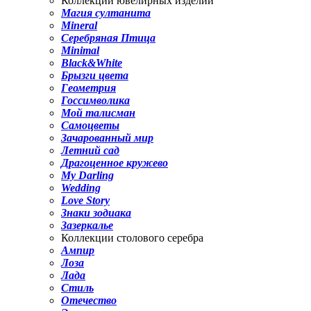
Коллекции ювелирных изделий
Магия султанита
Mineral
Серебряная Птица
Minimal
Black&White
Брызги цвета
Геометрия
Госсимволика
Мой талисман
Самоцветы
Зачарованный мир
Летний сад
Драгоценное кружево
My Darling
Wedding
Love Story
Знаки зодиака
Зазеркалье
Коллекции столового серебра
Ампир
Лоза
Лада
Стиль
Отечество