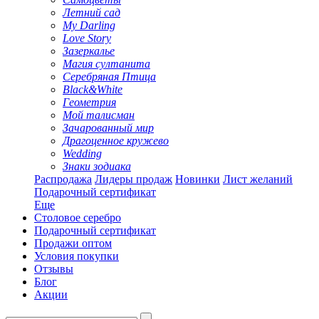
Летний сад
My Darling
Love Story
Зазеркалье
Магия султанита
Серебряная Птица
Black&White
Геометрия
Мой талисман
Зачарованный мир
Драгоценное кружево
Wedding
Знаки зодиака
Распродажа
Лидеры продаж
Новинки
Лист желаний
Подарочный сертификат
Еще
Столовое серебро
Подарочный сертификат
Продажи оптом
Условия покупки
Отзывы
Блог
Акции