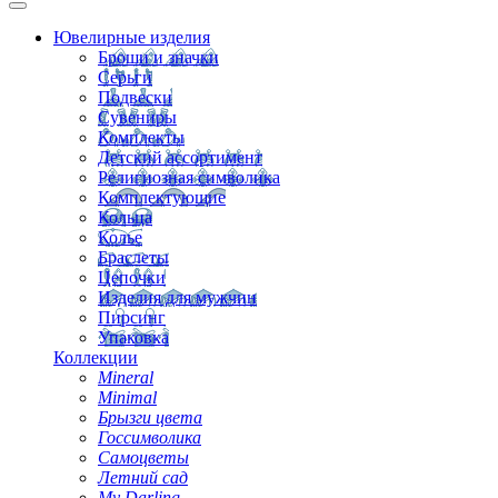
Ювелирные изделия
Броши и значки
Серьги
Подвески
Сувениры
Комплекты
Детский ассортимент
Религиозная символика
Комплектующие
Кольца
Колье
Браслеты
Цепочки
Изделия для мужчин
Пирсинг
Упаковка
Коллекции
Mineral
Minimal
Брызги цвета
Госсимволика
Самоцветы
Летний сад
My Darling