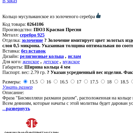
В заказ
Кольцо мусульманское из золоченого серебра
Код товара:
0264106
Производство:
ПЮЗ Красная Пресня
Металл:
серебро 925
Отделка:
золочение
?
Золочение имитирует цвет золотых изде
слоя 0,5 микрона. Указанная толщина оптимальная по соот
Вставка:
без вставок
Дизайн:
религиозные кольца
,
ислам
Для кого:
женское
,
детское
,
мужское
Габариты:
Ширина кольца 4 мм
Паспорт. вес:
2.79 гр.
?
Указан усредненный вес изделия. Фак
Размеры:
15.5
16
16.5
17
17.5
18
18.5
Узнать размер
Описание:
Фраза "Бисмилляхи рахмани рахим", расположенная на кольце в
Всем деяниям, которые начаты с этой молитвы будет дарован у
...
развернуть