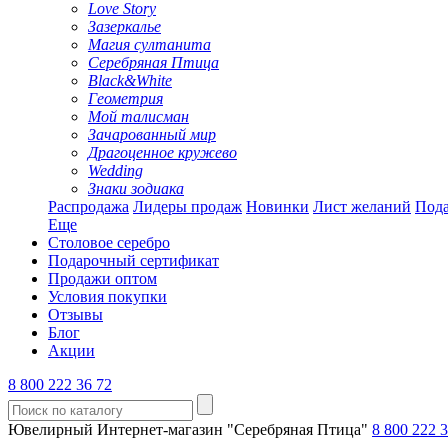
Love Story
Зазеркалье
Магия султанита
Серебряная Птица
Black&White
Геометрия
Мой талисман
Зачарованный мир
Драгоценное кружево
Wedding
Знаки зодиака
Распродажа
Лидеры продаж
Новинки
Лист желаний
Пода
Еще
Столовое серебро
Подарочный сертификат
Продажи оптом
Условия покупки
Отзывы
Блог
Акции
8 800 222 36 72
Ювелирный Интернет-магазин "Серебряная Птица"
8 800 222 