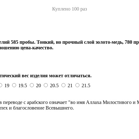
Куплено 100 раз
лий 585 пробы. Тонкий, но прочный слой золото-медь, 780 пр
ношению цена-качество.
тический вес изделия может отличаться.
19
19.5
20
20.5
21
21.5
 переводе с арабского означает "во имя Аллаха Милостивого и 
спех и благословение Всевышнего.