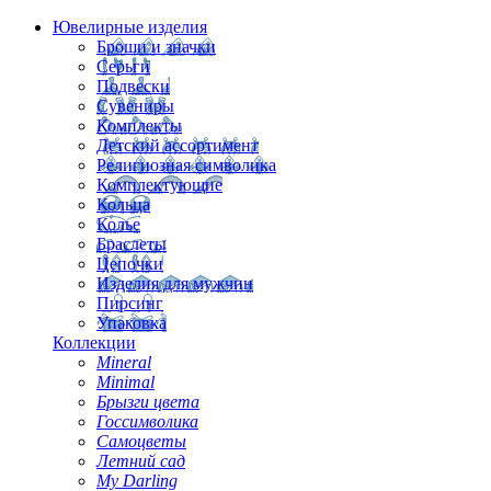
Ювелирные изделия
Броши и значки
Серьги
Подвески
Сувениры
Комплекты
Детский ассортимент
Религиозная символика
Комплектующие
Кольца
Колье
Браслеты
Цепочки
Изделия для мужчин
Пирсинг
Упаковка
Коллекции
Mineral
Minimal
Брызги цвета
Госсимволика
Самоцветы
Летний сад
My Darling