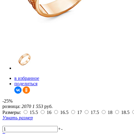
в избранное
поделиться
-25%
розница:
2070
1 553
руб.
Размеры:
15.5
16
16.5
17
17.5
18
18.5
Узнать размер
+
-