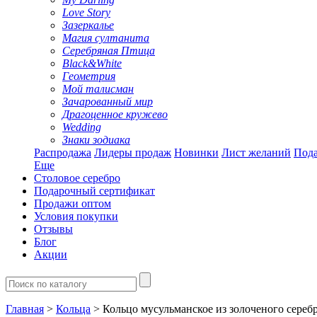
Love Story
Зазеркалье
Магия султанита
Серебряная Птица
Black&White
Геометрия
Мой талисман
Зачарованный мир
Драгоценное кружево
Wedding
Знаки зодиака
Распродажа
Лидеры продаж
Новинки
Лист желаний
Пода
Еще
Столовое серебро
Подарочный сертификат
Продажи оптом
Условия покупки
Отзывы
Блог
Акции
Главная
>
Кольца
> Кольцо мусульманское из золоченого сереб