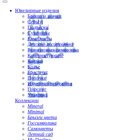
Ювелирные изделия
Броши и значки
Серьги
Подвески
Сувениры
Комплекты
Детский ассортимент
Религиозная символика
Комплектующие
Кольца
Колье
Браслеты
Цепочки
Изделия для мужчин
Пирсинг
Упаковка
Коллекции
Mineral
Minimal
Брызги цвета
Госсимволика
Самоцветы
Летний сад
My Darling