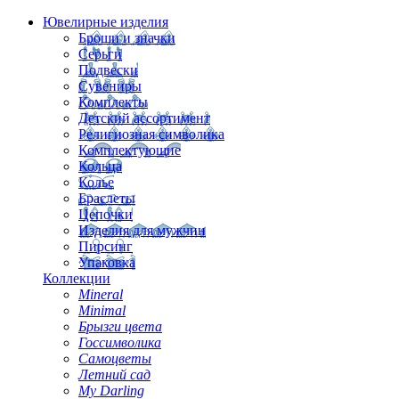
Ювелирные изделия
Броши и значки
Серьги
Подвески
Сувениры
Комплекты
Детский ассортимент
Религиозная символика
Комплектующие
Кольца
Колье
Браслеты
Цепочки
Изделия для мужчин
Пирсинг
Упаковка
Коллекции
Mineral
Minimal
Брызги цвета
Госсимволика
Самоцветы
Летний сад
My Darling