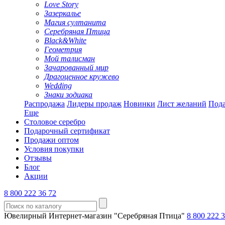
Love Story
Зазеркалье
Магия султанита
Серебряная Птица
Black&White
Геометрия
Мой талисман
Зачарованный мир
Драгоценное кружево
Wedding
Знаки зодиака
Распродажа
Лидеры продаж
Новинки
Лист желаний
Пода
Еще
Столовое серебро
Подарочный сертификат
Продажи оптом
Условия покупки
Отзывы
Блог
Акции
8 800 222 36 72
Ювелирный Интернет-магазин "Серебряная Птица"
8 800 222 