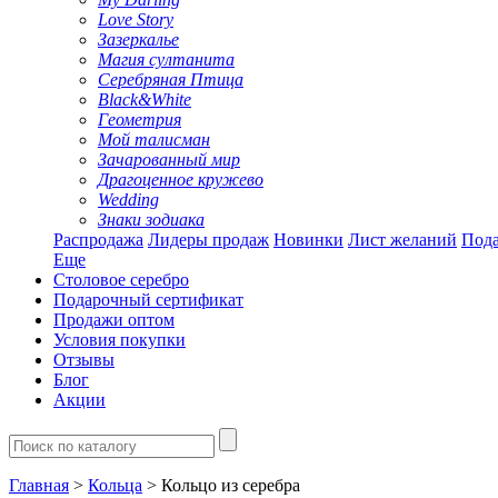
Love Story
Зазеркалье
Магия султанита
Серебряная Птица
Black&White
Геометрия
Мой талисман
Зачарованный мир
Драгоценное кружево
Wedding
Знаки зодиака
Распродажа
Лидеры продаж
Новинки
Лист желаний
Пода
Еще
Столовое серебро
Подарочный сертификат
Продажи оптом
Условия покупки
Отзывы
Блог
Акции
Главная
>
Кольца
> Кольцо из серебра