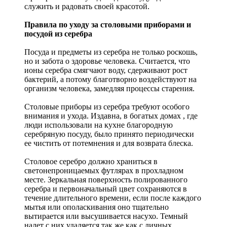
служить и радовать своей красотой.
Правила по уходу за столовыми приборами и
посудой из серебра
Посуда и предметы из серебра не только роскошь,
но и забота о здоровье человека. Считается, что
ионы серебра смягчают воду, сдерживают рост
бактерий, а потому благотворно воздействуют на
организм человека, замедляя процессы старения.
Столовые приборы из серебра требуют особого
внимания и ухода. Издавна, в богатых домах , где
люди использовали на кухне благородную
серебряную посуду, было принято периодически
ее чистить от потемнения и для возврата блеска.
Столовое серебро должно храниться в
светонепроницаемых футлярах в прохладном
месте. Зеркальная поверхность полированного
серебра и первоначальный цвет сохраняются в
течение длительного времени, если после каждого
мытья или ополаскивания оно тщательно
вытирается или высушивается насухо. Темный
налет с них удаляется так же как с личных