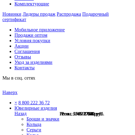
Комплектующие
Новинки
Лидеры продаж
Распродажа
Подарочный
сертификат
Мобильное приложение
Продажи оптом
Условия покупки
Акции
Соглашения
Отзывы
Уход за изделиями
Контакты
Мы в соц. сетях
Наверх
×
8 800 222 36 72
Ювелирные изделия
Назад
Розн.:
Розн.:
Розн.:
Розн.:
Розн.:
Розн.:
Розн.:
5580
1980
1980
1980
1450
1450
1450
2 902
1 030
1 030
1 030
754
754
754
руб.
руб.
руб.
руб.
руб.
руб.
руб.
Броши и значки
Кольца
Серьги