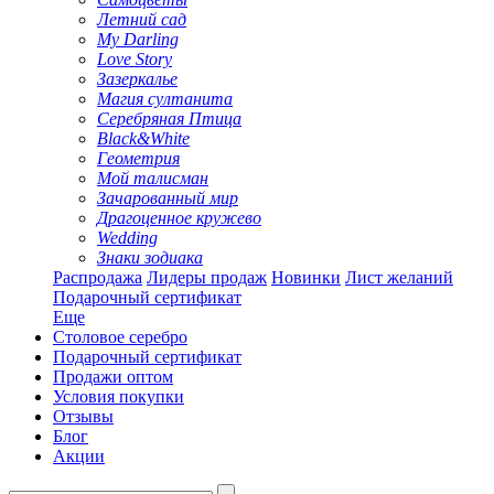
Летний сад
My Darling
Love Story
Зазеркалье
Магия султанита
Серебряная Птица
Black&White
Геометрия
Мой талисман
Зачарованный мир
Драгоценное кружево
Wedding
Знаки зодиака
Распродажа
Лидеры продаж
Новинки
Лист желаний
Подарочный сертификат
Еще
Столовое серебро
Подарочный сертификат
Продажи оптом
Условия покупки
Отзывы
Блог
Акции