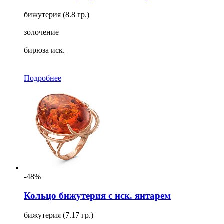
бижутерия (8.8 гр.)
золочение
бирюза иск.
Подробнее
-48%
Кольцо бижутерия с иск. янтарем
бижутерия (7.17 гр.)