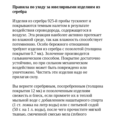
Правила по уходу за ювелирными изделиям из
серебра
Изделия из серебра 925-й пробы тускнеют и
покрываются темным налетом в результате
воздействия сероводорода, содержащегося в
воздухе. Эта реакция наиболее активно протекает
во влажной среде, так как влажность способствует
потемнению. Особо бережного отношения
требуют изделия из серебра с позолотой (толщина
покрытия 0.7 мк). Золочение производится
гальваническим способом. Покрытие достаточно
устойчиво, но при сильном механическом
воздействии может быть повреждено или
уничтожено. Чистить эти изделия надо не
прилагая силу.
Вы вернете серебряным, посеребренным (толщина
покрытия 12 мк) и позолоченным изделиям
свежесть и блеск, если промоете их в теплой
мыльной воде с добавлением нашатырного спирта
(1 ст. ложка на литр воды) или с питьевой содой
(50 г. на 1 л. воды), после чего прочистите мягкой
тканью, смоченной смесью мела (зубного