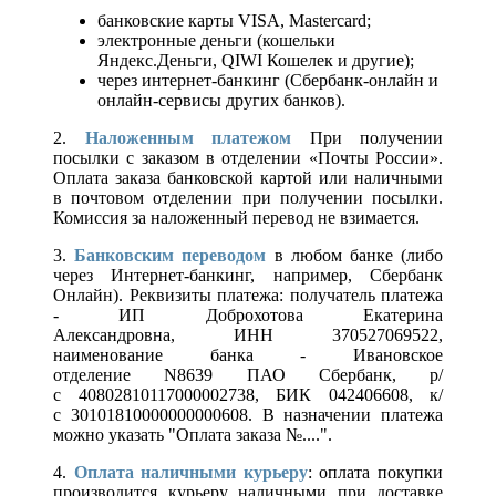
банковские карты VISA, Mastercard;
электронные деньги (кошельки
Яндекс.Деньги, QIWI Кошелек и другие);
через интернет-банкинг (Сбербанк-онлайн и
онлайн-сервисы других банков).
2.
Наложенным платежом
При получении
посылки с заказом в отделении «Почты России».
Оплата заказа банковской картой или наличными
в почтовом отделении при получении посылки.
Комиссия за наложенный перевод не взимается.
3.
Банковским переводом
в любом банке (либо
через Интернет-банкинг, например, Сбербанк
Онлайн). Реквизиты платежа: получатель платежа
- ИП Доброхотова Екатерина
Александровна, ИНН 370527069522,
наименование банка - Ивановское
отделение N8639 ПАО Сбербанк, р/
с 40802810117000002738, БИК 042406608, к/
с 30101810000000000608. В назначении платежа
можно указать "Оплата заказа №....".
4.
Оплата наличными курьеру
: оплата покупки
производится курьеру наличными при доставке