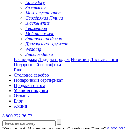
Love Story
Зазеркалье
Магия султанита
Серебряная Птица
Black&White
Геометрия
Мой талисман
Зачарованный мир
Драгоценное кружево
Wedding
Знаки зодиака
Распродажа
Лидеры продаж
Новинки
Лист желаний
Подарочный сертификат
Еще
Столовое серебро
Подарочный сертификат
Продажи оптом
Условия покупки
Отзывы
Блог
Акции
8 800 222 36 72
Ювелирный Интернет-магазин "Серебряная Птица"
8 800 222