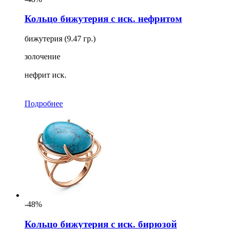
Кольцо бижутерия с иск. нефритом
бижутерия (9.47 гр.)
золочение
нефрит иск.
Подробнее
-48%
Кольцо бижутерия с иск. бирюзой