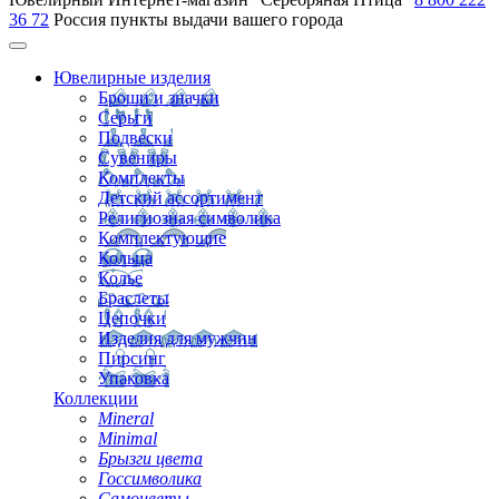
36 72
Россия
пункты выдачи вашего города
Ювелирные изделия
Броши и значки
Серьги
Подвески
Сувениры
Комплекты
Детский ассортимент
Религиозная символика
Комплектующие
Кольца
Колье
Браслеты
Цепочки
Изделия для мужчин
Пирсинг
Упаковка
Коллекции
Mineral
Minimal
Брызги цвета
Госсимволика
Самоцветы