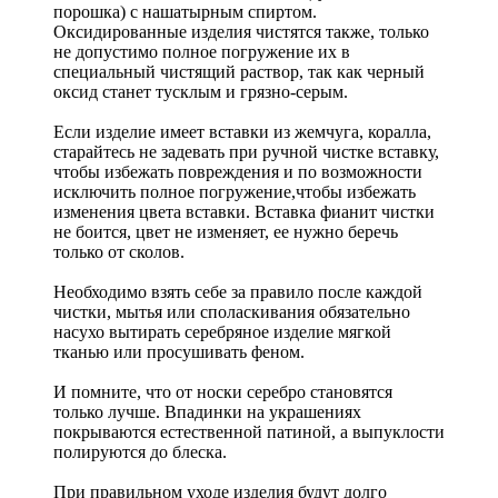
порошка) с нашатырным спиртом.
Оксидированные изделия чистятся также, только
не допустимо полное погружение их в
специальный чистящий раствор, так как черный
оксид станет тусклым и грязно-серым.
Если изделие имеет вставки из жемчуга, коралла,
старайтесь не задевать при ручной чистке вставку,
чтобы избежать повреждения и по возможности
исключить полное погружение,чтобы избежать
изменения цвета вставки. Вставка фианит чистки
не боится, цвет не изменяет, ее нужно беречь
только от сколов.
Необходимо взять себе за правило после каждой
чистки, мытья или споласкивания обязательно
насухо вытирать серебряное изделие мягкой
тканью или просушивать феном.
И помните, что от носки серебро становятся
только лучше. Впадинки на украшениях
покрываются естественной патиной, а выпуклости
полируются до блеска.
При правильном уходе изделия будут долго