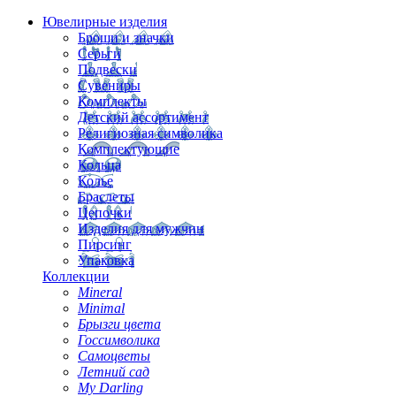
Ювелирные изделия
Броши и значки
Серьги
Подвески
Сувениры
Комплекты
Детский ассортимент
Религиозная символика
Комплектующие
Кольца
Колье
Браслеты
Цепочки
Изделия для мужчин
Пирсинг
Упаковка
Коллекции
Mineral
Minimal
Брызги цвета
Госсимволика
Самоцветы
Летний сад
My Darling