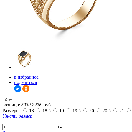
в избранное
поделиться
-55%
розница:
5930
2 669
руб.
Размеры:
18
18.5
19
19.5
20
20.5
21
Узнать размер
+
-