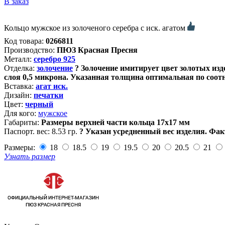
В заказ
Кольцо мужское из золоченого серебра с иск. агатом
Код товара:
0266811
Производство:
ПЮЗ Красная Пресня
Металл:
серебро 925
Отделка:
золочение
?
Золочение имитирует цвет золотых изде
слоя 0,5 микрона. Указанная толщина оптимальная по соот
Вставка:
агат иск.
Дизайн:
печатки
Цвет:
черный
Для кого:
мужское
Габариты:
Размеры верхней части кольца 17х17 мм
Паспорт. вес:
8.53 гр.
?
Указан усредненный вес изделия. Фак
Размеры:
18
18.5
19
19.5
20
20.5
21
Узнать размер