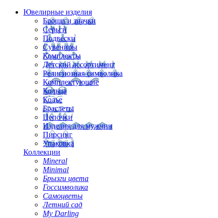
Ювелирные изделия
Броши и значки
Серьги
Подвески
Сувениры
Комплекты
Детский ассортимент
Религиозная символика
Комплектующие
Кольца
Колье
Браслеты
Цепочки
Изделия для мужчин
Пирсинг
Упаковка
Коллекции
Mineral
Minimal
Брызги цвета
Госсимволика
Самоцветы
Летний сад
My Darling