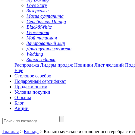
Love Story
Зазеркалье
Магия султанита
Серебряная Птица
Black&White
Геометрия
Мой талисман
Зачарованный мир
Драгоценное кружево
Wedding
Знаки зодиака
Распродажа
Лидеры продаж
Новинки
Лист желаний
Пода
Еще
Столовое серебро
Подарочный сертификат
Продажи оптом
Условия покупки
Отзывы
Блог
Акции
Главная
>
Кольца
> Кольцо мужское из золоченого серебра с иск