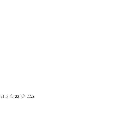
21.5
22
22.5