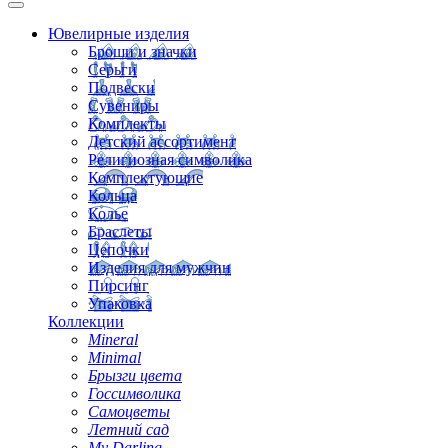
Ювелирные изделия
Броши и значки
Серьги
Подвески
Сувениры
Комплекты
Детский ассортимент
Религиозная символика
Комплектующие
Кольца
Колье
Браслеты
Цепочки
Изделия для мужчин
Пирсинг
Упаковка
Коллекции
Mineral
Minimal
Брызги цвета
Госсимволика
Самоцветы
Летний сад
My Darling