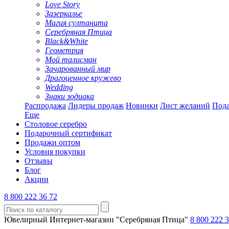
Love Story
Зазеркалье
Магия султанита
Серебряная Птица
Black&White
Геометрия
Мой талисман
Зачарованный мир
Драгоценное кружево
Wedding
Знаки зодиака
Распродажа
Лидеры продаж
Новинки
Лист желаний
Пода
Еще
Столовое серебро
Подарочный сертификат
Продажи оптом
Условия покупки
Отзывы
Блог
Акции
8 800 222 36 72
Ювелирный Интернет-магазин "Серебряная Птица"
8 800 222 