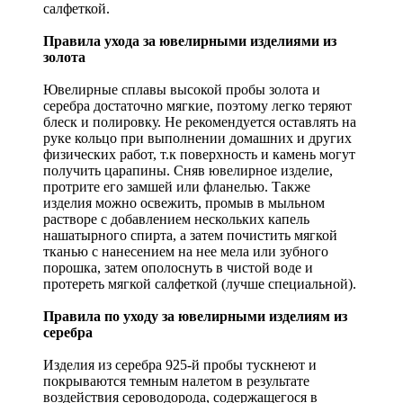
салфеткой.
Правила ухода за ювелирными изделиями из
золота
Ювелирные сплавы высокой пробы золота и
серебра достаточно мягкие, поэтому легко теряют
блеск и полировку. Не рекомендуется оставлять на
руке кольцо при выполнении домашних и других
физических работ, т.к поверхность и камень могут
получить царапины. Сняв ювелирное изделие,
протрите его замшей или фланелью. Также
изделия можно освежить, промыв в мыльном
растворе с добавлением нескольких капель
нашатырного спирта, а затем почистить мягкой
тканью с нанесением на нее мела или зубного
порошка, затем ополоснуть в чистой воде и
протереть мягкой салфеткой (лучше специальной).
Правила по уходу за ювелирными изделиям из
серебра
Изделия из серебра 925-й пробы тускнеют и
покрываются темным налетом в результате
воздействия сероводорода, содержащегося в