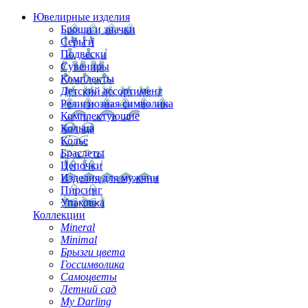
Ювелирные изделия
Броши и значки
Серьги
Подвески
Сувениры
Комплекты
Детский ассортимент
Религиозная символика
Комплектующие
Кольца
Колье
Браслеты
Цепочки
Изделия для мужчин
Пирсинг
Упаковка
Коллекции
Mineral
Minimal
Брызги цвета
Госсимволика
Самоцветы
Летний сад
My Darling