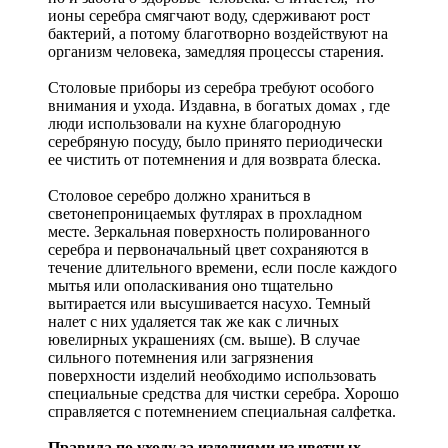
ионы серебра смягчают воду, сдерживают рост
бактерий, а потому благотворно воздействуют на
организм человека, замедляя процессы старения.
Столовые приборы из серебра требуют особого
внимания и ухода. Издавна, в богатых домах , где
люди использовали на кухне благородную
серебряную посуду, было принято периодически
ее чистить от потемнения и для возврата блеска.
Столовое серебро должно храниться в
светонепроницаемых футлярах в прохладном
месте. Зеркальная поверхность полированного
серебра и первоначальный цвет сохраняются в
течение длительного времени, если после каждого
мытья или ополаскивания оно тщательно
вытирается или высушивается насухо. Темный
налет с них удаляется так же как с личных
ювелирных украшениях (см. выше). В случае
сильного потемнения или загрязнения
поверхности изделий необходимо использовать
специальные средства для чистки серебра. Хорошо
справляется с потемнением специальная салфетка.
Правила по уходу за изделиями из цветных