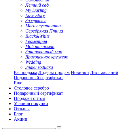
Летний сад
My Darling
Love Story
Зазеркалье
Магия султанита
Серебряная Птица
Black&White
Геометрия
Мой талисман
Зачарованный мир
Драгоценное кружево
Wedding
Знаки зодиака
Распродажа
Лидеры продаж
Новинки
Лист желаний
Подарочный сертификат
Еще
Столовое серебро
Подарочный сертификат
Продажи оптом
Условия покупки
Отзывы
Блог
Акции