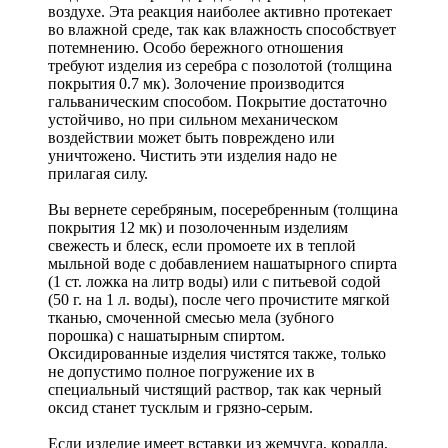
воздухе. Эта реакция наиболее активно протекает
во влажной среде, так как влажность способствует
потемнению. Особо бережного отношения
требуют изделия из серебра с позолотой (толщина
покрытия 0.7 мк). Золочение производится
гальваническим способом. Покрытие достаточно
устойчиво, но при сильном механическом
воздействии может быть повреждено или
уничтожено. Чистить эти изделия надо не
прилагая силу.
Вы вернете серебряным, посеребренным (толщина
покрытия 12 мк) и позолоченным изделиям
свежесть и блеск, если промоете их в теплой
мыльной воде с добавлением нашатырного спирта
(1 ст. ложка на литр воды) или с питьевой содой
(50 г. на 1 л. воды), после чего прочистите мягкой
тканью, смоченной смесью мела (зубного
порошка) с нашатырным спиртом.
Оксидированные изделия чистятся также, только
не допустимо полное погружение их в
специальный чистящий раствор, так как черный
оксид станет тусклым и грязно-серым.
Если изделие имеет вставки из жемчуга, коралла,