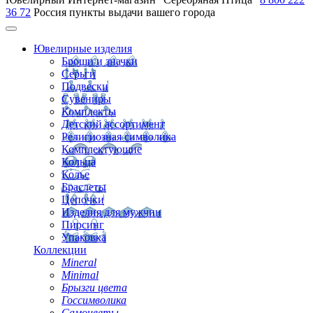
36 72
Россия
пункты выдачи вашего города
Ювелирные изделия
Броши и значки
Серьги
Подвески
Сувениры
Комплекты
Детский ассортимент
Религиозная символика
Комплектующие
Кольца
Колье
Браслеты
Цепочки
Изделия для мужчин
Пирсинг
Упаковка
Коллекции
Mineral
Minimal
Брызги цвета
Госсимволика
Самоцветы