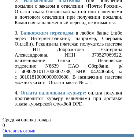
2.
Наложенным платежом
При получении
посылки с заказом в отделении «Почты России».
Оплата заказа банковской картой или наличными
в почтовом отделении при получении посылки.
Комиссия за наложенный перевод не взимается.
3.
Банковским переводом
в любом банке (либо
через Интернет-банкинг, например, Сбербанк
Онлайн). Реквизиты платежа: получатель платежа
- ИП Доброхотова Екатерина
Александровна, ИНН 370527069522,
наименование банка - Ивановское
отделение N8639 ПАО Сбербанк, р/
с 40802810117000002738, БИК 042406608, к/
с 30101810000000000608. В назначении платежа
можно указать "Оплата заказа №....".
4.
Оплата наличными курьеру
: оплата покупки
производится курьеру наличными при доставке
заказа курьерской службой DPD.
Средняя оценка товара
0
Оставить отзыв