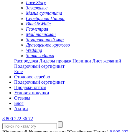
Love Story
Зазеркалье
Магия султанита
Серебряная Птица
Black&White
Геометрия
Мой талисман
Зачарованный мир
Драгоценное кружево
Wedding
Знаки зодиака
Распродажа
Лидеры продаж
Новинки
Лист желаний
Подарочный сертификат
Еще
Столовое серебро
Подарочный сертификат
Продажи оптом
Условия покупки
Отзывы
Блог
Акции
8 800 222 36 72
Ювелирный Интернет-магазин "Серебряная Птица"
8 800 222