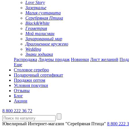
Love Story
Зазеркалье
Магия султанита
Серебряная Птица
Black&White
Геометрия
Мой талисман
Зачарованный мир
Драгоценное кружево
Wedding
Знаки зодиака
Распродажа
Лидеры продаж
Новинки
Лист желаний
Пода
Еще
Столовое серебро
Подарочный сертификат
Продажи оптом
Условия покупки
Отзывы
Блог
Акции
8 800 222 36 72
Ювелирный Интернет-магазин "Серебряная Птица"
8 800 222 