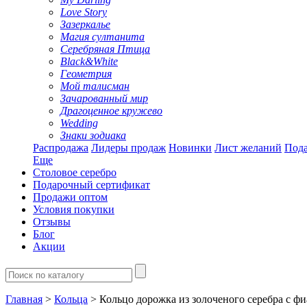
Love Story
Зазеркалье
Магия султанита
Серебряная Птица
Black&White
Геометрия
Мой талисман
Зачарованный мир
Драгоценное кружево
Wedding
Знаки зодиака
Распродажа
Лидеры продаж
Новинки
Лист желаний
Пода
Еще
Столовое серебро
Подарочный сертификат
Продажи оптом
Условия покупки
Отзывы
Блог
Акции
Главная
>
Кольца
> Кольцо дорожка из золоченого серебра с ф