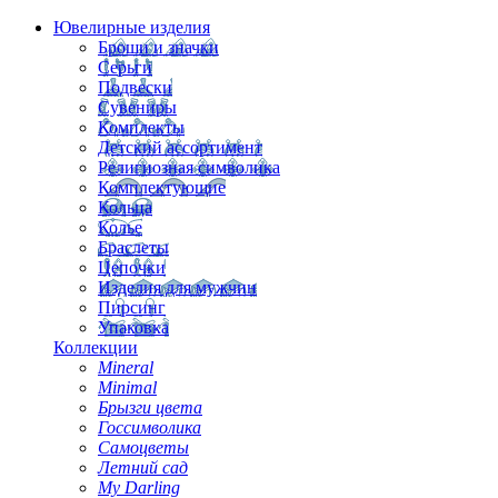
Ювелирные изделия
Броши и значки
Серьги
Подвески
Сувениры
Комплекты
Детский ассортимент
Религиозная символика
Комплектующие
Кольца
Колье
Браслеты
Цепочки
Изделия для мужчин
Пирсинг
Упаковка
Коллекции
Mineral
Minimal
Брызги цвета
Госсимволика
Самоцветы
Летний сад
My Darling