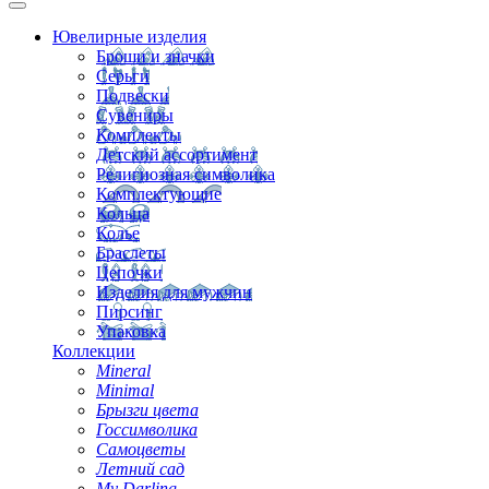
Ювелирные изделия
Броши и значки
Серьги
Подвески
Сувениры
Комплекты
Детский ассортимент
Религиозная символика
Комплектующие
Кольца
Колье
Браслеты
Цепочки
Изделия для мужчин
Пирсинг
Упаковка
Коллекции
Mineral
Minimal
Брызги цвета
Госсимволика
Самоцветы
Летний сад
My Darling