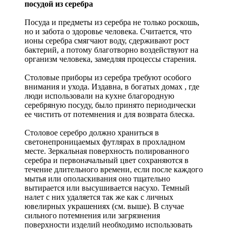
посудой из серебра
Посуда и предметы из серебра не только роскошь,
но и забота о здоровье человека. Считается, что
ионы серебра смягчают воду, сдерживают рост
бактерий, а потому благотворно воздействуют на
организм человека, замедляя процессы старения.
Столовые приборы из серебра требуют особого
внимания и ухода. Издавна, в богатых домах , где
люди использовали на кухне благородную
серебряную посуду, было принято периодически
ее чистить от потемнения и для возврата блеска.
Столовое серебро должно храниться в
светонепроницаемых футлярах в прохладном
месте. Зеркальная поверхность полированного
серебра и первоначальный цвет сохраняются в
течение длительного времени, если после каждого
мытья или ополаскивания оно тщательно
вытирается или высушивается насухо. Темный
налет с них удаляется так же как с личных
ювелирных украшениях (см. выше). В случае
сильного потемнения или загрязнения
поверхности изделий необходимо использовать