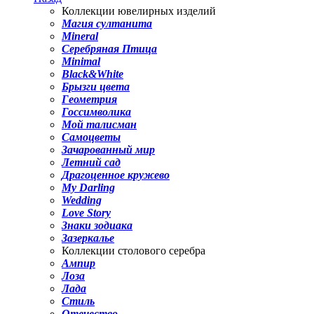
Коллекции ювелирных изделий
Магия султанита
Mineral
Серебряная Птица
Minimal
Black&White
Брызги цвета
Геометрия
Госсимволика
Мой талисман
Самоцветы
Зачарованный мир
Летний сад
Драгоценное кружево
My Darling
Wedding
Love Story
Знаки зодиака
Зазеркалье
Коллекции столового серебра
Ампир
Лоза
Лада
Стиль
Отечество