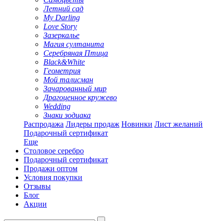
Летний сад
My Darling
Love Story
Зазеркалье
Магия султанита
Серебряная Птица
Black&White
Геометрия
Мой талисман
Зачарованный мир
Драгоценное кружево
Wedding
Знаки зодиака
Распродажа
Лидеры продаж
Новинки
Лист желаний
Подарочный сертификат
Еще
Столовое серебро
Подарочный сертификат
Продажи оптом
Условия покупки
Отзывы
Блог
Акции