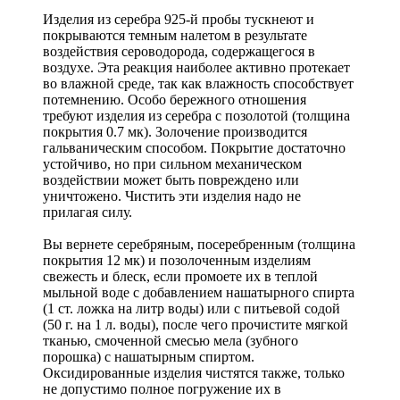
Изделия из серебра 925-й пробы тускнеют и
покрываются темным налетом в результате
воздействия сероводорода, содержащегося в
воздухе. Эта реакция наиболее активно протекает
во влажной среде, так как влажность способствует
потемнению. Особо бережного отношения
требуют изделия из серебра с позолотой (толщина
покрытия 0.7 мк). Золочение производится
гальваническим способом. Покрытие достаточно
устойчиво, но при сильном механическом
воздействии может быть повреждено или
уничтожено. Чистить эти изделия надо не
прилагая силу.
Вы вернете серебряным, посеребренным (толщина
покрытия 12 мк) и позолоченным изделиям
свежесть и блеск, если промоете их в теплой
мыльной воде с добавлением нашатырного спирта
(1 ст. ложка на литр воды) или с питьевой содой
(50 г. на 1 л. воды), после чего прочистите мягкой
тканью, смоченной смесью мела (зубного
порошка) с нашатырным спиртом.
Оксидированные изделия чистятся также, только
не допустимо полное погружение их в