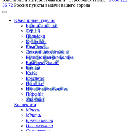
36 72
Россия
пункты выдачи вашего города
Ювелирные изделия
Броши и значки
Серьги
Подвески
Сувениры
Комплекты
Детский ассортимент
Религиозная символика
Комплектующие
Кольца
Колье
Браслеты
Цепочки
Изделия для мужчин
Пирсинг
Упаковка
Коллекции
Mineral
Minimal
Брызги цвета
Госсимволика
Самоцветы