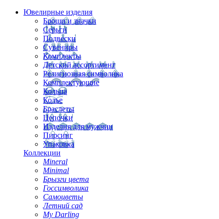
Ювелирные изделия
Броши и значки
Серьги
Подвески
Сувениры
Комплекты
Детский ассортимент
Религиозная символика
Комплектующие
Кольца
Колье
Браслеты
Цепочки
Изделия для мужчин
Пирсинг
Упаковка
Коллекции
Mineral
Minimal
Брызги цвета
Госсимволика
Самоцветы
Летний сад
My Darling