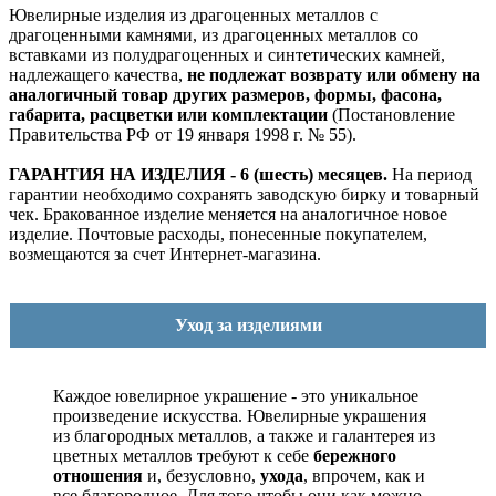
Ювелирные изделия из драгоценных металлов с
драгоценными камнями, из драгоценных металлов со
вставками из полудрагоценных и синтетических камней,
надлежащего качества,
не подлежат возврату или обмену на
аналогичный товар других размеров, формы, фасона,
габарита, расцветки или комплектации
(Постановление
Правительства РФ от 19 января 1998 г. № 55).
ГАРАНТИЯ НА ИЗДЕЛИЯ - 6 (шесть) месяцев.
На период
гарантии необходимо сохранять заводскую бирку и товарный
чек. Бракованное изделие меняется на аналогичное новое
изделие. Почтовые расходы, понесенные покупателем,
возмещаются за счет Интернет-магазина.
Уход за изделиями
Каждое ювелирное украшение - это уникальное
произведение искусства.
Ювелирные украшения
из благородных металлов, а также и галантерея из
цветных металлов требуют к себе
бережного
отношения
и, безусловно,
ухода
, впрочем, как и
все благородное. Для того чтобы они как можно