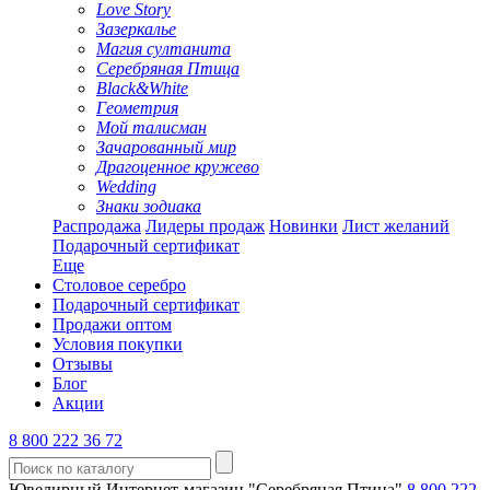
Love Story
Зазеркалье
Магия султанита
Серебряная Птица
Black&White
Геометрия
Мой талисман
Зачарованный мир
Драгоценное кружево
Wedding
Знаки зодиака
Распродажа
Лидеры продаж
Новинки
Лист желаний
Подарочный сертификат
Еще
Столовое серебро
Подарочный сертификат
Продажи оптом
Условия покупки
Отзывы
Блог
Акции
8 800 222 36 72
Ювелирный Интернет-магазин "Серебряная Птица"
8 800 222