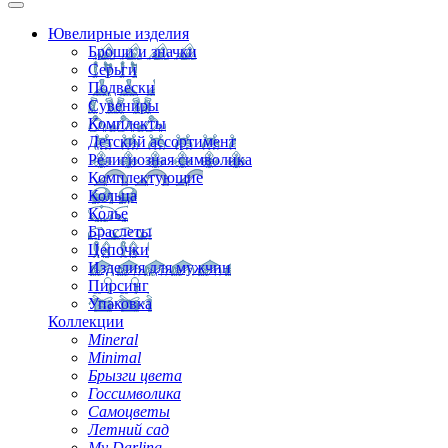
Ювелирные изделия
Броши и значки
Серьги
Подвески
Сувениры
Комплекты
Детский ассортимент
Религиозная символика
Комплектующие
Кольца
Колье
Браслеты
Цепочки
Изделия для мужчин
Пирсинг
Упаковка
Коллекции
Mineral
Minimal
Брызги цвета
Госсимволика
Самоцветы
Летний сад
My Darling