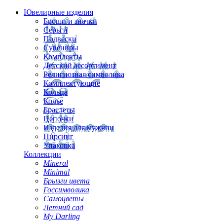
Ювелирные изделия
Броши и значки
Серьги
Подвески
Сувениры
Комплекты
Детский ассортимент
Религиозная символика
Комплектующие
Кольца
Колье
Браслеты
Цепочки
Изделия для мужчин
Пирсинг
Упаковка
Коллекции
Mineral
Minimal
Брызги цвета
Госсимволика
Самоцветы
Летний сад
My Darling