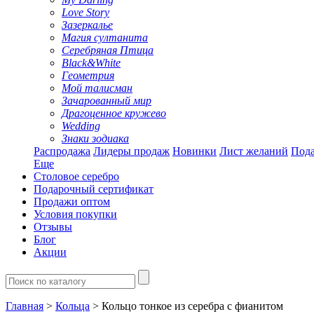
Love Story
Зазеркалье
Магия султанита
Серебряная Птица
Black&White
Геометрия
Мой талисман
Зачарованный мир
Драгоценное кружево
Wedding
Знаки зодиака
Распродажа
Лидеры продаж
Новинки
Лист желаний
Пода
Еще
Столовое серебро
Подарочный сертификат
Продажи оптом
Условия покупки
Отзывы
Блог
Акции
Главная
>
Кольца
> Кольцо тонкое из серебра с фианитом