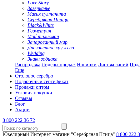
Love Story
Зазеркалье
Магия султанита
Серебряная Птица
Black&White
Геометрия
Мой талисман
Зачарованный мир
Драгоценное кружево
Wedding
Знаки зодиака
Распродажа
Лидеры продаж
Новинки
Лист желаний
Пода
Еще
Столовое серебро
Подарочный сертификат
Продажи оптом
Условия покупки
Отзывы
Блог
Акции
8 800 222 36 72
Ювелирный Интернет-магазин "Серебряная Птица"
8 800 222 