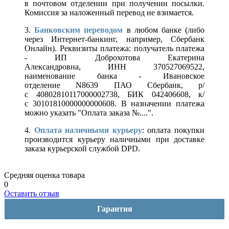
в почтовом отделении при получении посылки.
Комиссия за наложенный перевод не взимается.
3.
Банковским переводом
в любом банке (либо
через Интернет-банкинг, например, Сбербанк
Онлайн). Реквизиты платежа: получатель платежа
- ИП Доброхотова Екатерина
Александровна, ИНН 370527069522,
наименование банка - Ивановское
отделение N8639 ПАО Сбербанк, р/
с 40802810117000002738, БИК 042406608, к/
с 30101810000000000608. В назначении платежа
можно указать "Оплата заказа №....".
4.
Оплата наличными курьеру
: оплата покупки
производится курьеру наличными при доставке
заказа курьерской службой DPD.
Средняя оценка товара
0
Оставить отзыв
Гарантия