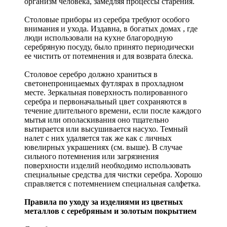
организм человека, замедляя процессы старения.
Столовые приборы из серебра требуют особого
внимания и ухода. Издавна, в богатых домах , где
люди использовали на кухне благородную
серебряную посуду, было принято периодически
ее чистить от потемнения и для возврата блеска.
Столовое серебро должно храниться в
светонепроницаемых футлярах в прохладном
месте. Зеркальная поверхность полированного
серебра и первоначальный цвет сохраняются в
течение длительного времени, если после каждого
мытья или ополаскивания оно тщательно
вытирается или высушивается насухо. Темный
налет с них удаляется так же как с личных
ювелирных украшениях (см. выше). В случае
сильного потемнения или загрязнения
поверхности изделий необходимо использовать
специальные средства для чистки серебра. Хорошо
справляется с потемнением специальная салфетка.
Правила по уходу за изделиями из цветных
металлов с серебряным и золотым покрытием