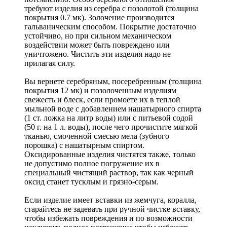
требуют изделия из серебра с позолотой (толщина
покрытия 0.7 мк). Золочение производится
гальваническим способом. Покрытие достаточно
устойчиво, но при сильном механическом
воздействии может быть повреждено или
уничтожено. Чистить эти изделия надо не
прилагая силу.
Вы вернете серебряным, посеребренным (толщина
покрытия 12 мк) и позолоченным изделиям
свежесть и блеск, если промоете их в теплой
мыльной воде с добавлением нашатырного спирта
(1 ст. ложка на литр воды) или с питьевой содой
(50 г. на 1 л. воды), после чего прочистите мягкой
тканью, смоченной смесью мела (зубного
порошка) с нашатырным спиртом.
Оксидированные изделия чистятся также, только
не допустимо полное погружение их в
специальный чистящий раствор, так как черный
оксид станет тусклым и грязно-серым.
Если изделие имеет вставки из жемчуга, коралла,
старайтесь не задевать при ручной чистке вставку,
чтобы избежать повреждения и по возможности