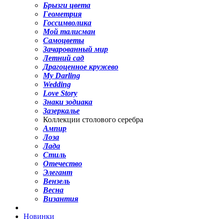
Брызги цвета
Геометрия
Госсимволика
Мой талисман
Самоцветы
Зачарованный мир
Летний сад
Драгоценное кружево
My Darling
Wedding
Love Story
Знаки зодиака
Зазеркалье
Коллекции столового серебра
Ампир
Лоза
Лада
Стиль
Отечество
Элегант
Вензель
Весна
Византия
Новинки