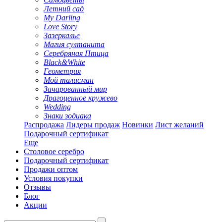
Летний сад
My Darling
Love Story
Зазеркалье
Магия султанита
Серебряная Птица
Black&White
Геометрия
Мой талисман
Зачарованный мир
Драгоценное кружево
Wedding
Знаки зодиака
Распродажа
Лидеры продаж
Новинки
Лист желаний
Подарочный сертификат
Еще
Столовое серебро
Подарочный сертификат
Продажи оптом
Условия покупки
Отзывы
Блог
Акции