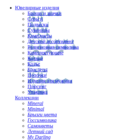
Ювелирные изделия
Броши и значки
Серьги
Подвески
Сувениры
Комплекты
Детский ассортимент
Религиозная символика
Комплектующие
Кольца
Колье
Браслеты
Цепочки
Изделия для мужчин
Пирсинг
Упаковка
Коллекции
Mineral
Minimal
Брызги цвета
Госсимволика
Самоцветы
Летний сад
My Darling