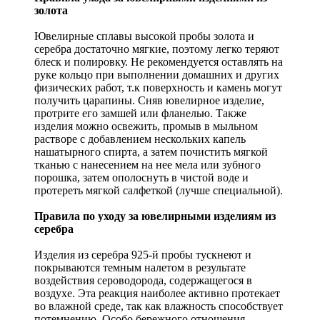
золота
Ювелирные сплавы высокой пробы золота и
серебра достаточно мягкие, поэтому легко теряют
блеск и полировку. Не рекомендуется оставлять на
руке кольцо при выполнении домашних и других
физических работ, т.к поверхность и камень могут
получить царапины. Сняв ювелирное изделие,
протрите его замшей или фланелью. Также
изделия можно освежить, промыв в мыльном
растворе с добавлением нескольких капель
нашатырного спирта, а затем почистить мягкой
тканью с нанесением на нее мела или зубного
порошка, затем ополоснуть в чистой воде и
протереть мягкой салфеткой (лучше специальной).
Правила по уходу за ювелирными изделиям из
серебра
Изделия из серебра 925-й пробы тускнеют и
покрываются темным налетом в результате
воздействия сероводорода, содержащегося в
воздухе. Эта реакция наиболее активно протекает
во влажной среде, так как влажность способствует
потемнению. Особо бережного отношения