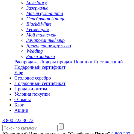
Love Story
Зазеркалье
Магия султанита
Серебряная Птица
Black&White
Геометрия
Мой талисман
Зачарованный мир
Драгоценное кружево
Wedding
Знаки зодиака
Распродажа
Лидеры продаж
Новинки
Лист желаний
Подарочный сертификат
Еще
Столовое серебро
Подарочный сертификат
Продажи оптом
Условия покупки
Отзывы
Блог
Акции
8 800 222 36 72
Ювелирный Интернет-магазин "Серебряная Птица"
8 800 222