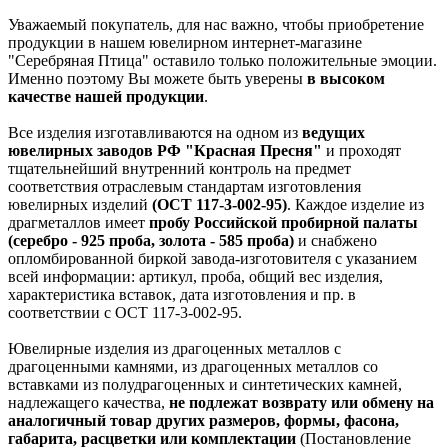
Уважаемый покупатель, для нас важно, чтобы приобретение
продукции в нашем ювелирном интернет-магазине
"Серебряная Птица" оставило только положительные эмоции.
Именно поэтому Вы можете быть уверены
в высоком
качестве нашей продукции
.
Все изделия изготавливаются на одном из
ведущих
ювелирных заводов РФ "Красная Пресня"
и проходят
тщательнейший внутренний контроль на предмет
соответствия отраслевым стандартам изготовления
ювелирных изделий
(ОСТ 117-3-002-95)
. Каждое изделие из
драгметаллов имеет
пробу Российской пробирной палаты
(серебро - 925 проба, золота - 585 проба)
и снабжено
опломбированной биркой завода-изготовителя с указанием
всей информации: артикул, проба, общий вес изделия,
характеристика вставок, дата изготовления и пр. в
соответствии с ОСТ 117-3-002-95.
Ювелирные изделия из драгоценных металлов с
драгоценными камнями, из драгоценных металлов со
вставками из полудрагоценных и синтетических камней,
надлежащего качества,
не подлежат возврату или обмену на
аналогичный товар других размеров, формы, фасона,
габарита, расцветки или комплектации
(Постановление