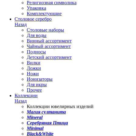
Религиозная символика
Упаковка
Комплектующие
Столовое серебро
Назад
Столовые наборы
Для воды
Винный ассортимент
Чайный ассортимент
Подносы
Детский ассортимент
Вилки
Ложки
Ножи
Ионизаторы
Для икры
Прочее
Коллекции
Назад
Коллекции ювелирных изделий
Магия султанита
Mineral
Серебряная Птица
Minimal
Black&White