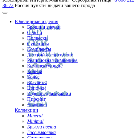
36 72
Россия
пункты выдачи вашего города
Ювелирные изделия
Броши и значки
Серьги
Подвески
Сувениры
Комплекты
Детский ассортимент
Религиозная символика
Комплектующие
Кольца
Колье
Браслеты
Цепочки
Изделия для мужчин
Пирсинг
Упаковка
Коллекции
Mineral
Minimal
Брызги цвета
Госсимволика
Самоцветы