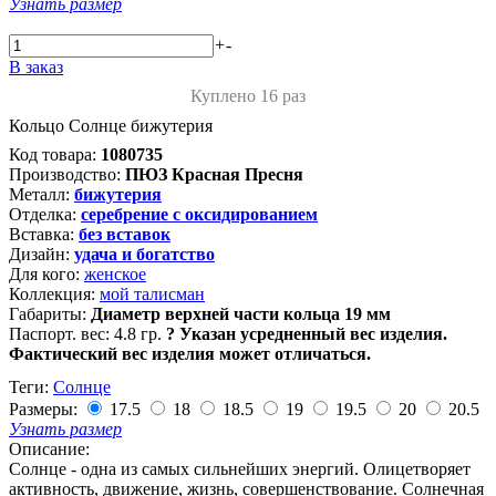
Узнать размер
+
-
В заказ
Куплено 16 раз
Кольцо Солнце бижутерия
Код товара:
1080735
Производство:
ПЮЗ Красная Пресня
Металл:
бижутерия
Отделка:
серебрение с оксидированием
Вставка:
без вставок
Дизайн:
удача и богатство
Для кого:
женское
Коллекция:
мой талисман
Габариты:
Диаметр верхней части кольца 19 мм
Паспорт. вес:
4.8 гр.
?
Указан усредненный вес изделия.
Фактический вес изделия может отличаться.
Теги:
Солнце
Размеры:
17.5
18
18.5
19
19.5
20
20.5
Узнать размер
Описание:
Солнце - одна из самых сильнейших энергий. Олицетворяет
активность, движение, жизнь, совершенствование. Солнечная