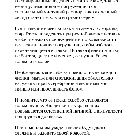
Оксидированные изделия чистятся также, только
не допустимо полное погружение их в
специальный чистящий раствор, так как черный
оксид станет тусклым и грязно-серым.
Если изделие имеет вставки из жемчуга, коралла,
старайтесь не задевать при ручной чистке вставку,
чтобы избежать повреждения и по возможности
исключить полное погружение,чтобы избежать
изменения цвета вставки. Вставка фианит чистки
не боится, цвет не изменяет, ее нужно беречь
только от сколов.
Необходимо взять себе за правило после каждой
чистки, мытья или споласкивания обязательно
насухо вытирать серебряное изделие мягкой
тканью или просушивать феном.
И помните, что от носки серебро становятся
только лучше. Впадинки на украшениях
покрываются естественной патиной, а выпуклости
полируются до блеска.
При правильном уходе изделия будут долго
служить и радовать своей красотой.