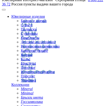
36 72
Россия
пункты выдачи вашего города
Ювелирные изделия
Броши и значки
Серьги
Подвески
Сувениры
Комплекты
Детский ассортимент
Религиозная символика
Комплектующие
Кольца
Колье
Браслеты
Цепочки
Изделия для мужчин
Пирсинг
Упаковка
Коллекции
Mineral
Minimal
Брызги цвета
Госсимволика
Самоцветы