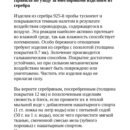
Правила по уходу за ювелирными изделиям из
серебра
Изделия из серебра 925-й пробы тускнеют и
покрываются темным налетом в результате
воздействия сероводорода, содержащегося в
воздухе. Эта реакция наиболее активно протекает
во влажной среде, так как влажность способствует
потемнению. Особо бережного отношения
требуют изделия из серебра с позолотой (толщина
покрытия 0.7 мк). Золочение производится
гальваническим способом. Покрытие достаточно
устойчиво, но при сильном механическом
воздействии может быть повреждено или
уничтожено. Чистить эти изделия надо не
прилагая силу.
Вы вернете серебряным, посеребренным (толщина
покрытия 12 мк) и позолоченным изделиям
свежесть и блеск, если промоете их в теплой
мыльной воде с добавлением нашатырного спирта
(1 ст. ложка на литр воды) или с питьевой содой
(50 г. на 1 л. воды), после чего прочистите мягкой
тканью, смоченной смесью мела (зубного
порошка) с нашатырным спиртом.