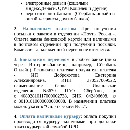
электронные деньги (кошельки
Яндекс.Деньги, QIWI Кошелек и другие);
через интернет-банкинг (Сбербанк-онлайн и
онлайн-сервисы других банков).
2.
Наложенным платежом
При получении
посылки с заказом в отделении «Почты России».
Оплата заказа банковской картой или наличными
в почтовом отделении при получении посылки.
Комиссия за наложенный перевод не взимается.
3.
Банковским переводом
в любом банке (либо
через Интернет-банкинг, например, Сбербанк
Онлайн). Реквизиты платежа: получатель платежа
- ИП Доброхотова Екатерина
Александровна, ИНН 370527069522,
наименование банка - Ивановское
отделение N8639 ПАО Сбербанк, р/
с 40802810117000002738, БИК 042406608, к/
с 30101810000000000608. В назначении платежа
можно указать "Оплата заказа №....".
4.
Оплата наличными курьеру
: оплата покупки
производится курьеру наличными при доставке
заказа курьерской службой DPD.