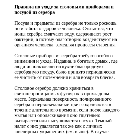
Правила по уходу за столовыми приборами и
посудой из серебра
Посуда и предметы из серебра не только роскошь,
но и забота о здоровье человека. Считается, что
ионы серебра смягчают воду, сдерживают рост
бактерий, а потому благотворно воздействуют на
организм человека, замедляя процессы старения.
Столовые приборы из серебра требуют особого
внимания и ухода. Издавна, в богатых домах , где
люди использовали на кухне благородную
серебряную посуду, было принято периодически
ее чистить от потемнения и для возврата блеска.
Столовое серебро должно храниться в
светонепроницаемых футлярах в прохладном
месте. Зеркальная поверхность полированного
серебра и первоначальный цвет сохраняются в
течение длительного времени, если после каждого
мытья или ополаскивания оно тщательно
вытирается или высушивается насухо. Темный
налет с них удаляется так же как с личных
ювелирных украшениях (см. выше). В случае