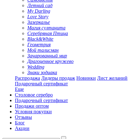
Летний сад
My Darling
Love Story
Зазеркалье
Магия султанита
Серебряная Птица
Black&White
Геометрия
Мой талисман
Зачарованный мир
Драгоценное кружево
Wedding
Знаки зодиака
Распродажа
Лидеры продаж
Новинки
Лист желаний
Подарочный сертификат
Еще
Столовое серебро
Подарочный сертификат
Продажи оптом
Условия покупки
Отзывы
Блог
Акции