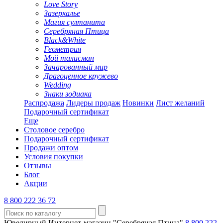
Love Story
Зазеркалье
Магия султанита
Серебряная Птица
Black&White
Геометрия
Мой талисман
Зачарованный мир
Драгоценное кружево
Wedding
Знаки зодиака
Распродажа
Лидеры продаж
Новинки
Лист желаний
Подарочный сертификат
Еще
Столовое серебро
Подарочный сертификат
Продажи оптом
Условия покупки
Отзывы
Блог
Акции
8 800 222 36 72
Ювелирный Интернет-магазин "Серебряная Птица"
8 800 222