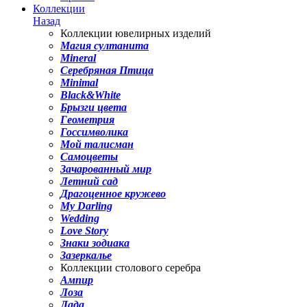
Коллекции
Назад
Коллекции ювелирных изделий
Магия султанита
Mineral
Серебряная Птица
Minimal
Black&White
Брызги цвета
Геометрия
Госсимволика
Мой талисман
Самоцветы
Зачарованный мир
Летний сад
Драгоценное кружево
My Darling
Wedding
Love Story
Знаки зодиака
Зазеркалье
Коллекции столового серебра
Ампир
Лоза
Лада