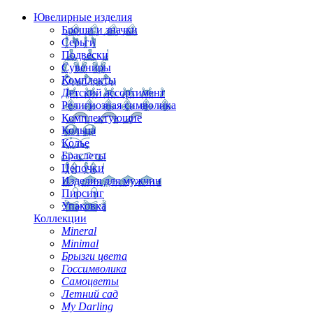
Ювелирные изделия
Броши и значки
Серьги
Подвески
Сувениры
Комплекты
Детский ассортимент
Религиозная символика
Комплектующие
Кольца
Колье
Браслеты
Цепочки
Изделия для мужчин
Пирсинг
Упаковка
Коллекции
Mineral
Minimal
Брызги цвета
Госсимволика
Самоцветы
Летний сад
My Darling