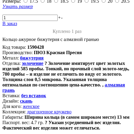
Размеры:
17.5
18
18.5
19
19.5
20
20.5
Узнать размер
+
-
В заказ
Куплено 1 раз
Кольцо ажурное бижутерия с алмазной гранью
Код товара:
1590428
Производство:
ПЮЗ Красная Пресня
Металл:
бижутерия
Отделка:
золочение
?
Золочение имитирует цвет золотых
изделий 585 пробы. Тонкий, но прочный слой золото-медь,
780 пробы – и изделие не отличить по виду от золотого.
Толщина слоя 0,5 микрона. Указанная толщина
оптимальная по соотношению цена-качество.
,
алмазная
грань
Вставка:
без вставок
Дизайн:
скань
Для кого:
женское
Коллекция:
драгоценное кружево
Габариты:
Ширина кольца (в самом широком месте) 13 мм
Паспорт. вес:
4.7 гр.
?
Указан усредненный вес изделия.
Фактический вес изделия может отличаться.