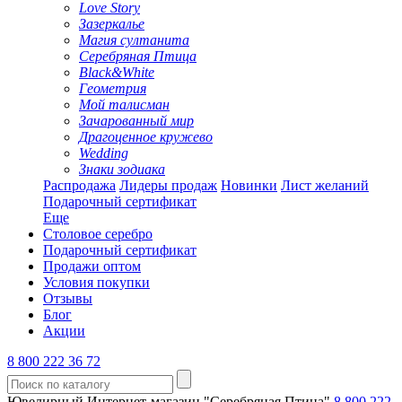
Love Story
Зазеркалье
Магия султанита
Серебряная Птица
Black&White
Геометрия
Мой талисман
Зачарованный мир
Драгоценное кружево
Wedding
Знаки зодиака
Распродажа
Лидеры продаж
Новинки
Лист желаний
Подарочный сертификат
Еще
Столовое серебро
Подарочный сертификат
Продажи оптом
Условия покупки
Отзывы
Блог
Акции
8 800 222 36 72
Ювелирный Интернет-магазин "Серебряная Птица"
8 800 222