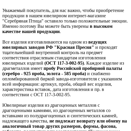
Уважаемый покупатель, для нас важно, чтобы приобретение
продукции в нашем ювелирном интернет-магазине
"Серебряная Птица" оставило только положительные эмоции.
Именно поэтому Вы можете быть уверены
в высоком
качестве нашей продукции
.
Все изделия изготавливаются на одном из
ведущих
ювелирных заводов РФ "Красная Пресня"
и проходят
тщательнейший внутренний контроль на предмет
соответствия отраслевым стандартам изготовления
ювелирных изделий
(ОСТ 117-3-002-95)
. Каждое изделие из
драгметаллов имеет
пробу Российской пробирной палаты
(серебро - 925 проба, золота - 585 проба)
и снабжено
опломбированной биркой завода-изготовителя с указанием
всей информации: артикул, проба, общий вес изделия,
характеристика вставок, дата изготовления и пр. в
соответствии с ОСТ 117-3-002-95.
Ювелирные изделия из драгоценных металлов с
драгоценными камнями, из драгоценных металлов со
вставками из полудрагоценных и синтетических камней,
надлежащего качества,
не подлежат возврату или обмену на
аналогичный товар других размеров, формы, фасона,