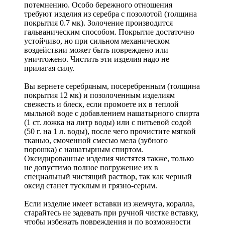
потемнению. Особо бережного отношения
требуют изделия из серебра с позолотой (толщина
покрытия 0.7 мк). Золочение производится
гальваническим способом. Покрытие достаточно
устойчиво, но при сильном механическом
воздействии может быть повреждено или
уничтожено. Чистить эти изделия надо не
прилагая силу.
Вы вернете серебряным, посеребренным (толщина
покрытия 12 мк) и позолоченным изделиям
свежесть и блеск, если промоете их в теплой
мыльной воде с добавлением нашатырного спирта
(1 ст. ложка на литр воды) или с питьевой содой
(50 г. на 1 л. воды), после чего прочистите мягкой
тканью, смоченной смесью мела (зубного
порошка) с нашатырным спиртом.
Оксидированные изделия чистятся также, только
не допустимо полное погружение их в
специальный чистящий раствор, так как черный
оксид станет тусклым и грязно-серым.
Если изделие имеет вставки из жемчуга, коралла,
старайтесь не задевать при ручной чистке вставку,
чтобы избежать повреждения и по возможности