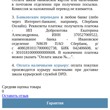
в почтовом отделении при получении посылки.
Комиссия за наложенный перевод не взимается.
3.
Банковским переводом
в любом банке (либо
через Интернет-банкинг, например, Сбербанк
Онлайн). Реквизиты платежа: получатель платежа
- ИП Доброхотова Екатерина
Александровна, ИНН 370527069522,
наименование банка - Ивановское
отделение N8639 ПАО Сбербанк, р/
с 40802810117000002738, БИК 042406608, к/
с 30101810000000000608. В назначении платежа
можно указать "Оплата заказа №....".
4.
Оплата наличными курьеру
: оплата покупки
производится курьеру наличными при доставке
заказа курьерской службой DPD.
Средняя оценка товара
0
Оставить отзыв
Гарантия