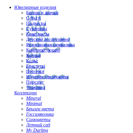
Ювелирные изделия
Броши и значки
Серьги
Подвески
Сувениры
Комплекты
Детский ассортимент
Религиозная символика
Комплектующие
Кольца
Колье
Браслеты
Цепочки
Изделия для мужчин
Пирсинг
Упаковка
Коллекции
Mineral
Minimal
Брызги цвета
Госсимволика
Самоцветы
Летний сад
My Darling