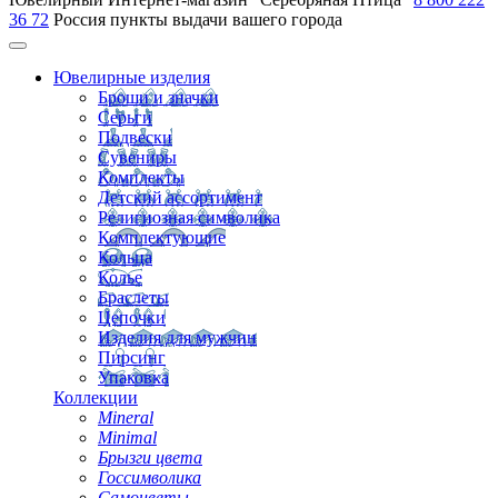
36 72
Россия
пункты выдачи вашего города
Ювелирные изделия
Броши и значки
Серьги
Подвески
Сувениры
Комплекты
Детский ассортимент
Религиозная символика
Комплектующие
Кольца
Колье
Браслеты
Цепочки
Изделия для мужчин
Пирсинг
Упаковка
Коллекции
Mineral
Minimal
Брызги цвета
Госсимволика
Самоцветы