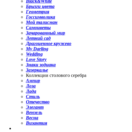
Black&White
Брызги цвета
Геометрия
Госсимволика
Мой талисман
Самоцветы
Зачарованный мир
Летний сад
Драгоценное кружево
My Darling
Wedding
Love Story
Знаки зодиака
Зазеркалье
Коллекции столового серебра
Ампир
Лоза
Лада
Стиль
Отечество
Элегант
Вензель
Весна
Византия