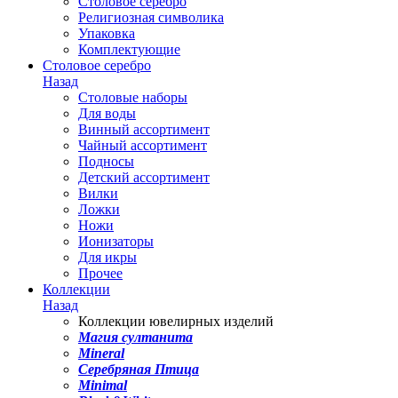
Столовое серебро
Религиозная символика
Упаковка
Комплектующие
Столовое серебро
Назад
Столовые наборы
Для воды
Винный ассортимент
Чайный ассортимент
Подносы
Детский ассортимент
Вилки
Ложки
Ножи
Ионизаторы
Для икры
Прочее
Коллекции
Назад
Коллекции ювелирных изделий
Магия султанита
Mineral
Серебряная Птица
Minimal