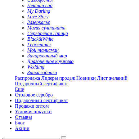
Летний сад
My Darling
Love Story
Зазеркалье
Магия султанита
Серебряная Птица
Black&White
Геометрия
Мой талисман
Зачарованный мир
Драгоценное кружево
Wedding
Знаки зодиака
Распродажа
Лидеры продаж
Новинки
Лист желаний
Подарочный сертификат
Еще
Столовое серебро
Подарочный сертификат
Продажи оптом
Условия покупки
Отзывы
Блог
Акции