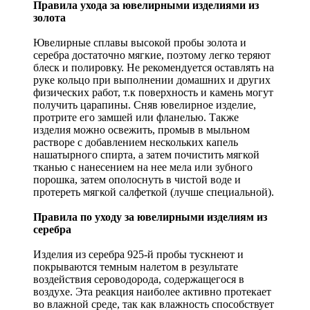
Правила ухода за ювелирными изделиями из
золота
Ювелирные сплавы высокой пробы золота и
серебра достаточно мягкие, поэтому легко теряют
блеск и полировку. Не рекомендуется оставлять на
руке кольцо при выполнении домашних и других
физических работ, т.к поверхность и камень могут
получить царапины. Сняв ювелирное изделие,
протрите его замшей или фланелью. Также
изделия можно освежить, промыв в мыльном
растворе с добавлением нескольких капель
нашатырного спирта, а затем почистить мягкой
тканью с нанесением на нее мела или зубного
порошка, затем ополоснуть в чистой воде и
протереть мягкой салфеткой (лучше специальной).
Правила по уходу за ювелирными изделиям из
серебра
Изделия из серебра 925-й пробы тускнеют и
покрываются темным налетом в результате
воздействия сероводорода, содержащегося в
воздухе. Эта реакция наиболее активно протекает
во влажной среде, так как влажность способствует