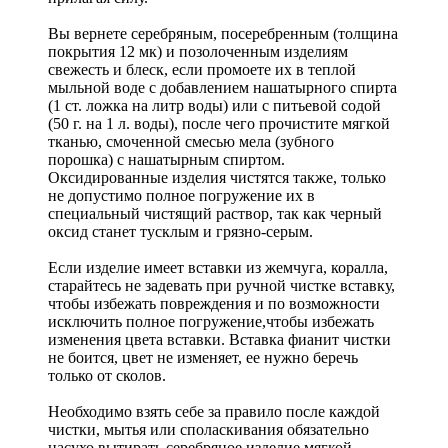
Вы вернете серебряным, посеребренным (толщина
покрытия 12 мк) и позолоченным изделиям
свежесть и блеск, если промоете их в теплой
мыльной воде с добавлением нашатырного спирта
(1 ст. ложка на литр воды) или с питьевой содой
(50 г. на 1 л. воды), после чего прочистите мягкой
тканью, смоченной смесью мела (зубного
порошка) с нашатырным спиртом.
Оксидированные изделия чистятся также, только
не допустимо полное погружение их в
специальный чистящий раствор, так как черный
оксид станет тусклым и грязно-серым.
Если изделие имеет вставки из жемчуга, коралла,
старайтесь не задевать при ручной чистке вставку,
чтобы избежать повреждения и по возможности
исключить полное погружение,чтобы избежать
изменения цвета вставки. Вставка фианит чистки
не боится, цвет не изменяет, ее нужно беречь
только от сколов.
Необходимо взять себе за правило после каждой
чистки, мытья или споласкивания обязательно
насухо вытирать серебряное изделие мягкой