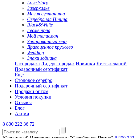
Love Story
Зазеркалье
Магия султанита
Серебряная Птица
Black&White
Геометрия
Мой талисман
Зачарованный мир
Драгоценное кружево
Wedding
Знаки зодиака
Распродажа
Лидеры продаж
Новинки
Лист желаний
Подарочный сертификат
Еще
Столовое серебро
Подарочный сертификат
Продажи оптом
Условия покупки
Отзывы
Блог
Акции
8 800 222 36 72
Ювелирный Интернет-магазин "Серебряная Птица"
8 800 222