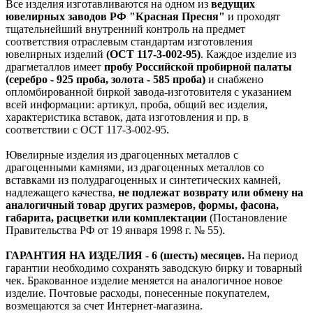
Все изделия изготавливаются на одном из
ведущих
ювелирных заводов РФ "Красная Пресня"
и проходят
тщательнейший внутренний контроль на предмет
соответствия отраслевым стандартам изготовления
ювелирных изделий
(ОСТ 117-3-002-95)
. Каждое изделие из
драгметаллов имеет
пробу Российской пробирной палаты
(серебро - 925 проба, золота - 585 проба)
и снабжено
опломбированной биркой завода-изготовителя с указанием
всей информации: артикул, проба, общий вес изделия,
характеристика вставок, дата изготовления и пр. в
соответствии с ОСТ 117-3-002-95.
Ювелирные изделия из драгоценных металлов с
драгоценными камнями, из драгоценных металлов со
вставками из полудрагоценных и синтетических камней,
надлежащего качества,
не подлежат возврату или обмену на
аналогичный товар других размеров, формы, фасона,
габарита, расцветки или комплектации
(Постановление
Правительства РФ от 19 января 1998 г. № 55).
ГАРАНТИЯ НА ИЗДЕЛИЯ - 6 (шесть) месяцев.
На период
гарантии необходимо сохранять заводскую бирку и товарный
чек. Бракованное изделие меняется на аналогичное новое
изделие. Почтовые расходы, понесенные покупателем,
возмещаются за счет Интернет-магазина.