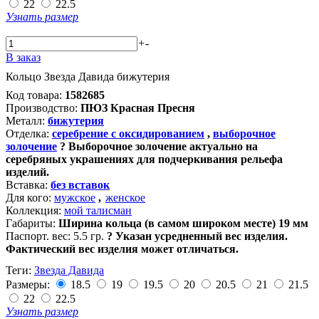
22
22.5
Узнать размер
+
-
В заказ
Кольцо Звезда Давида бижутерия
Код товара:
1582685
Производство:
ПЮЗ Красная Пресня
Металл:
бижутерия
Отделка:
серебрение с оксидированием
,
выборочное
золочение
?
Выборочное золочение актуально на
серебряных украшениях для подчеркивания рельефа
изделий.
Вставка:
без вставок
Для кого:
мужское
,
женское
Коллекция:
мой талисман
Габариты:
Ширина кольца (в самом широком месте) 19 мм
Паспорт. вес:
5.5 гр.
?
Указан усредненный вес изделия.
Фактический вес изделия может отличаться.
Теги:
Звезда Давида
Размеры:
18.5
19
19.5
20
20.5
21
21.5
22
22.5
Узнать размер