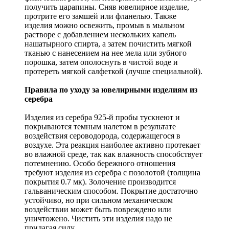
получить царапины. Сняв ювелирное изделие,
протрите его замшей или фланелью. Также
изделия можно освежить, промыв в мыльном
растворе с добавлением нескольких капель
нашатырного спирта, а затем почистить мягкой
тканью с нанесением на нее мела или зубного
порошка, затем ополоснуть в чистой воде и
протереть мягкой салфеткой (лучше специальной).
Правила по уходу за ювелирными изделиям из
серебра
Изделия из серебра 925-й пробы тускнеют и
покрываются темным налетом в результате
воздействия сероводорода, содержащегося в
воздухе. Эта реакция наиболее активно протекает
во влажной среде, так как влажность способствует
потемнению. Особо бережного отношения
требуют изделия из серебра с позолотой (толщина
покрытия 0.7 мк). Золочение производится
гальваническим способом. Покрытие достаточно
устойчиво, но при сильном механическом
воздействии может быть повреждено или
уничтожено. Чистить эти изделия надо не
прилагая силу.