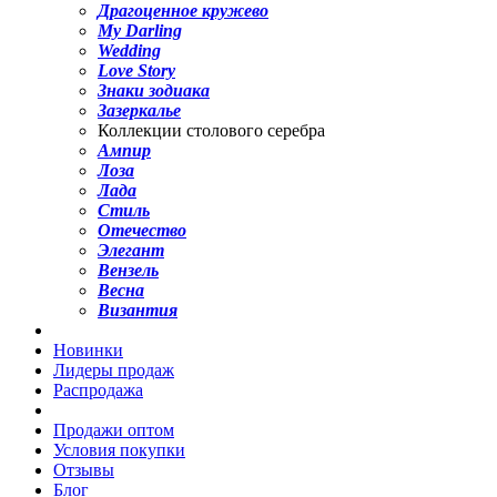
Драгоценное кружево
My Darling
Wedding
Love Story
Знаки зодиака
Зазеркалье
Коллекции столового серебра
Ампир
Лоза
Лада
Стиль
Отечество
Элегант
Вензель
Весна
Византия
Новинки
Лидеры продаж
Распродажа
Продажи оптом
Условия покупки
Отзывы
Блог