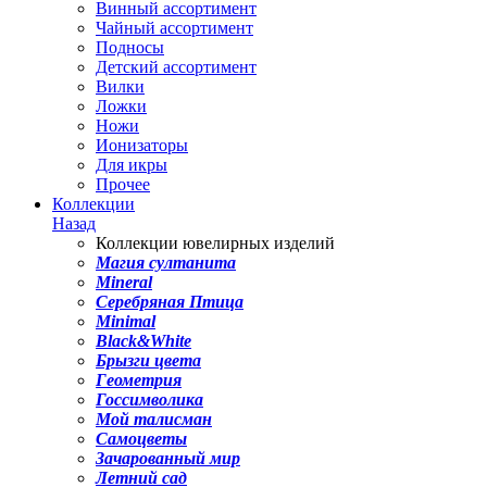
Винный ассортимент
Чайный ассортимент
Подносы
Детский ассортимент
Вилки
Ложки
Ножи
Ионизаторы
Для икры
Прочее
Коллекции
Назад
Коллекции ювелирных изделий
Магия султанита
Mineral
Серебряная Птица
Minimal
Black&White
Брызги цвета
Геометрия
Госсимволика
Мой талисман
Самоцветы
Зачарованный мир
Летний сад