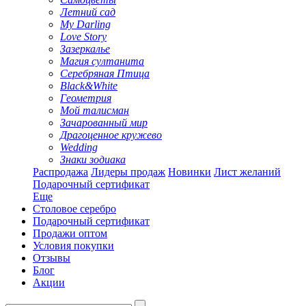
Летний сад
My Darling
Love Story
Зазеркалье
Магия султанита
Серебряная Птица
Black&White
Геометрия
Мой талисман
Зачарованный мир
Драгоценное кружево
Wedding
Знаки зодиака
Распродажа
Лидеры продаж
Новинки
Лист желаний
Подарочный сертификат
Еще
Столовое серебро
Подарочный сертификат
Продажи оптом
Условия покупки
Отзывы
Блог
Акции