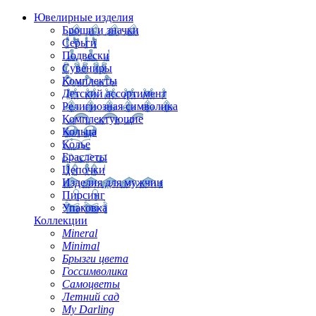
Ювелирные изделия
Броши и значки
Серьги
Подвески
Сувениры
Комплекты
Детский ассортимент
Религиозная символика
Комплектующие
Кольца
Колье
Браслеты
Цепочки
Изделия для мужчин
Пирсинг
Упаковка
Коллекции
Mineral
Minimal
Брызги цвета
Госсимволика
Самоцветы
Летний сад
My Darling