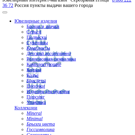
36 72
Россия
пункты выдачи вашего города
Ювелирные изделия
Броши и значки
Серьги
Подвески
Сувениры
Комплекты
Детский ассортимент
Религиозная символика
Комплектующие
Кольца
Колье
Браслеты
Цепочки
Изделия для мужчин
Пирсинг
Упаковка
Коллекции
Mineral
Minimal
Брызги цвета
Госсимволика
Самоцветы