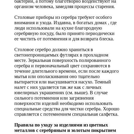
бактерий, а потому благотворно воздействуют на
организм человека, замедляя процессы старения.
Столовые приборы из серебра требуют особого
внимания и ухода. Издавна, в богатых домах , где
люди использовали на кухне благородную
серебряную посуду, было принято периодически
ее чистить от потемнения и для возврата блеска.
Столовое серебро должно храниться в
светонепроницаемых футлярах в прохладном
месте. Зеркальная поверхность полированного
серебра и первоначальный цвет сохраняются в
течение длительного времени, если после каждого
мытья или ополаскивания оно тщательно
вытирается или высушивается насухо. Темный
налет с них удаляется так же как с личных
ювелирных украшениях (см. выше). В случае
сильного потемнения или загрязнения
поверхности изделий необходимо использовать
специальные средства для чистки серебра. Хорошо
справляется с потемнением специальная салфетка.
Правила по уходу за изделиями из цветных
металлов с серебряным и золотым покрытием