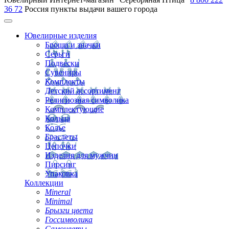
36 72
Россия
пункты выдачи вашего города
Ювелирные изделия
Броши и значки
Серьги
Подвески
Сувениры
Комплекты
Детский ассортимент
Религиозная символика
Комплектующие
Кольца
Колье
Браслеты
Цепочки
Изделия для мужчин
Пирсинг
Упаковка
Коллекции
Mineral
Minimal
Брызги цвета
Госсимволика
Самоцветы