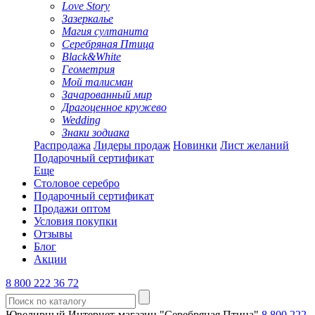
Love Story
Зазеркалье
Магия султанита
Серебряная Птица
Black&White
Геометрия
Мой талисман
Зачарованный мир
Драгоценное кружево
Wedding
Знаки зодиака
Распродажа
Лидеры продаж
Новинки
Лист желаний
Подарочный сертификат
Еще
Столовое серебро
Подарочный сертификат
Продажи оптом
Условия покупки
Отзывы
Блог
Акции
8 800 222 36 72
Ювелирный Интернет-магазин "Серебряная Птица"
8 800 222