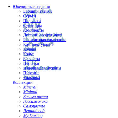
Ювелирные изделия
Броши и значки
Серьги
Подвески
Сувениры
Комплекты
Детский ассортимент
Религиозная символика
Комплектующие
Кольца
Колье
Браслеты
Цепочки
Изделия для мужчин
Пирсинг
Упаковка
Коллекции
Mineral
Minimal
Брызги цвета
Госсимволика
Самоцветы
Летний сад
My Darling