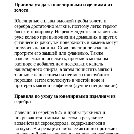
Правила ухода за ювелирными изделиями из
золота
Ювелирные сплавы высокой пробы золота и
серебра достаточно мягкие, поэтому легко теряют
блеск и полировку. Не рекомендуется оставлять на
руке кольцо при выполнении домашних и других
физических работ, т.к поверхность и камень могут
получить царапины. Сняв ювелирное изделие,
протрите его замшей или фланелью. Также
изделия можно освежить, промыв в мыльном
растворе с добавлением нескольких капель
нашатырного спирта, а затем почистить мягкой
тканью с нанесением на нее мела или зубного
порошка, затем ополоснуть в чистой воде и
протереть мягкой салфеткой (лучше специальной).
Правила по уходу за ювелирными изделиям из
серебра
Изделия из серебра 925-й пробы тускнеют и
покрываются темным налетом в результате
воздействия сероводорода, содержащегося в
воздухе. Эта реакция наиболее активно протекает
во влажной среде, так как влажность способствует