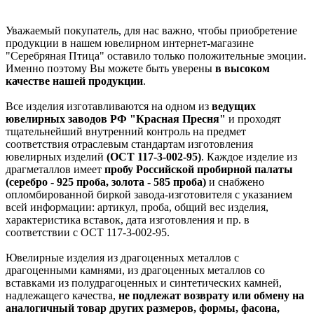
Уважаемый покупатель, для нас важно, чтобы приобретение
продукции в нашем ювелирном интернет-магазине
"Серебряная Птица" оставило только положительные эмоции.
Именно поэтому Вы можете быть уверены
в высоком
качестве нашей продукции
.
Все изделия изготавливаются на одном из
ведущих
ювелирных заводов РФ "Красная Пресня"
и проходят
тщательнейший внутренний контроль на предмет
соответствия отраслевым стандартам изготовления
ювелирных изделий
(ОСТ 117-3-002-95)
. Каждое изделие из
драгметаллов имеет
пробу Российской пробирной палаты
(серебро - 925 проба, золота - 585 проба)
и снабжено
опломбированной биркой завода-изготовителя с указанием
всей информации: артикул, проба, общий вес изделия,
характеристика вставок, дата изготовления и пр. в
соответствии с ОСТ 117-3-002-95.
Ювелирные изделия из драгоценных металлов с
драгоценными камнями, из драгоценных металлов со
вставками из полудрагоценных и синтетических камней,
надлежащего качества,
не подлежат возврату или обмену на
аналогичный товар других размеров, формы, фасона,