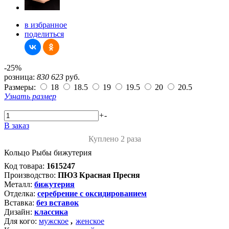
в избранное
поделиться
-25%
розница:
830
623
руб.
Размеры:
18
18.5
19
19.5
20
20.5
Узнать размер
+
-
В заказ
Куплено 2 раза
Кольцо Рыбы бижутерия
Код товара:
1615247
Производство:
ПЮЗ Красная Пресня
Металл:
бижутерия
Отделка:
серебрение с оксидированием
Вставка:
без вставок
Дизайн:
классика
Для кого:
мужское
,
женское