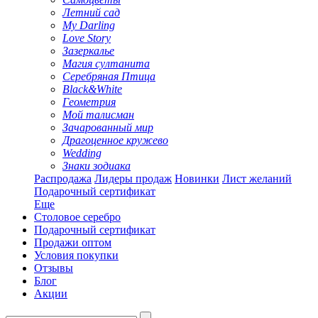
Летний сад
My Darling
Love Story
Зазеркалье
Магия султанита
Серебряная Птица
Black&White
Геометрия
Мой талисман
Зачарованный мир
Драгоценное кружево
Wedding
Знаки зодиака
Распродажа
Лидеры продаж
Новинки
Лист желаний
Подарочный сертификат
Еще
Столовое серебро
Подарочный сертификат
Продажи оптом
Условия покупки
Отзывы
Блог
Акции