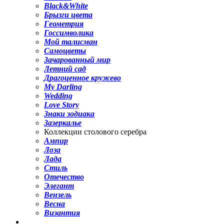
Black&White
Брызги цвета
Геометрия
Госсимволика
Мой талисман
Самоцветы
Зачарованный мир
Летний сад
Драгоценное кружево
My Darling
Wedding
Love Story
Знаки зодиака
Зазеркалье
Коллекции столового серебра
Ампир
Лоза
Лада
Стиль
Отечество
Элегант
Вензель
Весна
Византия