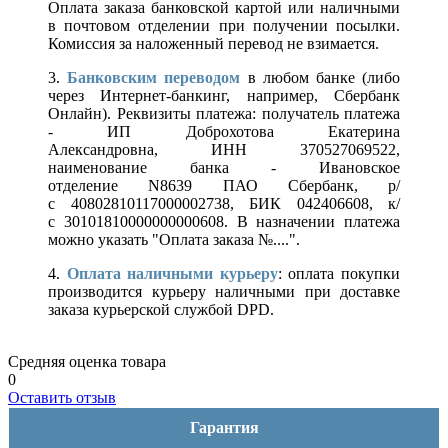
Оплата заказа банковской картой или наличными
в почтовом отделении при получении посылки.
Комиссия за наложенный перевод не взимается.
3.
Банковским переводом
в любом банке (либо
через Интернет-банкинг, например, Сбербанк
Онлайн). Реквизиты платежа: получатель платежа
- ИП Доброхотова Екатерина
Александровна, ИНН 370527069522,
наименование банка - Ивановское
отделение N8639 ПАО Сбербанк, р/
с 40802810117000002738, БИК 042406608, к/
с 30101810000000000608. В назначении платежа
можно указать "Оплата заказа №....".
4.
Оплата наличными курьеру
: оплата покупки
производится курьеру наличными при доставке
заказа курьерской службой DPD.
Средняя оценка товара
0
Оставить отзыв
Гарантия