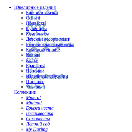
Ювелирные изделия
Броши и значки
Серьги
Подвески
Сувениры
Комплекты
Детский ассортимент
Религиозная символика
Комплектующие
Кольца
Колье
Браслеты
Цепочки
Изделия для мужчин
Пирсинг
Упаковка
Коллекции
Mineral
Minimal
Брызги цвета
Госсимволика
Самоцветы
Летний сад
My Darling