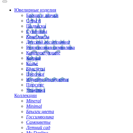
Ювелирные изделия
Броши и значки
Серьги
Подвески
Сувениры
Комплекты
Детский ассортимент
Религиозная символика
Комплектующие
Кольца
Колье
Браслеты
Цепочки
Изделия для мужчин
Пирсинг
Упаковка
Коллекции
Mineral
Minimal
Брызги цвета
Госсимволика
Самоцветы
Летний сад
My Darling