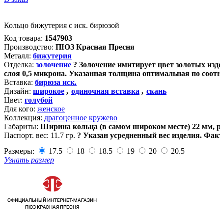
Кольцо бижутерия с иск. бирюзой
Код товара:
1547903
Производство:
ПЮЗ Красная Пресня
Металл:
бижутерия
Отделка:
золочение
?
Золочение имитирует цвет золотых изде
слоя 0,5 микрона. Указанная толщина оптимальная по соот
Вставка:
бирюза иск.
Дизайн:
широкое
,
одиночная вставка
,
скань
Цвет:
голубой
Для кого:
женское
Коллекция:
драгоценное кружево
Габариты:
Ширина кольца (в самом широком месте) 22 мм, 
Паспорт. вес:
11.7 гр.
?
Указан усредненный вес изделия. Фак
Размеры:
17.5
18
18.5
19
20
20.5
Узнать размер