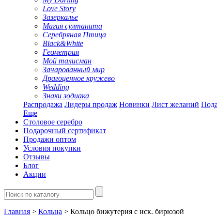
Love Story
Зазеркалье
Магия султанита
Серебряная Птица
Black&White
Геометрия
Мой талисман
Зачарованный мир
Драгоценное кружево
Wedding
Знаки зодиака
Распродажа
Лидеры продаж
Новинки
Лист желаний
Пода
Еще
Столовое серебро
Подарочный сертификат
Продажи оптом
Условия покупки
Отзывы
Блог
Акции
Главная
>
Кольца
> Кольцо бижутерия с иск. бирюзой