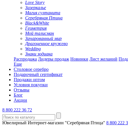
Love Story
Зазеркалье
Магия султанита
Серебряная Птица
Black&White
Геометрия
Мой талисман
Зачарованный мир
Драгоценное кружево
Wedding
Знаки зодиака
Распродажа
Лидеры продаж
Новинки
Лист желаний
Пода
Еще
Столовое серебро
Подарочный сертификат
Продажи оптом
Условия покупки
Отзывы
Блог
Акции
8 800 222 36 72
Ювелирный Интернет-магазин "Серебряная Птица"
8 800 222 