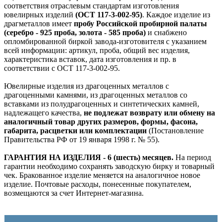
соответствия отраслевым стандартам изготовления
ювелирных изделий
(ОСТ 117-3-002-95)
. Каждое изделие из
драгметаллов имеет
пробу Российской пробирной палаты
(серебро - 925 проба, золота - 585 проба)
и снабжено
опломбированной биркой завода-изготовителя с указанием
всей информации: артикул, проба, общий вес изделия,
характеристика вставок, дата изготовления и пр. в
соответствии с ОСТ 117-3-002-95.
Ювелирные изделия из драгоценных металлов с
драгоценными камнями, из драгоценных металлов со
вставками из полудрагоценных и синтетических камней,
надлежащего качества,
не подлежат возврату или обмену на
аналогичный товар других размеров, формы, фасона,
габарита, расцветки или комплектации
(Постановление
Правительства РФ от 19 января 1998 г. № 55).
ГАРАНТИЯ НА ИЗДЕЛИЯ - 6 (шесть) месяцев.
На период
гарантии необходимо сохранять заводскую бирку и товарный
чек. Бракованное изделие меняется на аналогичное новое
изделие. Почтовые расходы, понесенные покупателем,
возмещаются за счет Интернет-магазина.