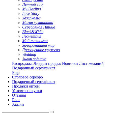
Летний сад
My Darling
Love Story
Зазеркалье
Магия султанита
Серебряная Птица
Black&White
Геометрия
Мой талисман
Зачарованный мир
Драгоценное кружево
Wedding
Знаки зодиака
Распродажа
Лидеры продаж
Новинки
Лист желаний
Подарочный сертификат
Еще
Столовое серебро
Подарочный сертификат
Продажи оптом
Условия покупки
Отзывы
Блог
Акции