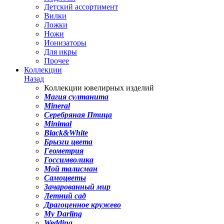
Детский ассортимент
Вилки
Ложки
Ножи
Ионизаторы
Для икры
Прочее
Коллекции
Назад
Коллекции ювелирных изделий
Магия султанита
Mineral
Серебряная Птица
Minimal
Black&White
Брызги цвета
Геометрия
Госсимволика
Мой талисман
Самоцветы
Зачарованный мир
Летний сад
Драгоценное кружево
My Darling
Wedding