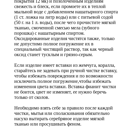
покрытия 12 мк) и позолоченным изделиям
свежесть и блеск, если промоете их в теплой
мыльной воде с добавлением нашатырного спирта
(1 ст. ложка на литр воды) или с питьевой содой
(50 г. на 1 л. воды), после чего прочистите мягкой
тканью, смоченной смесью мела (зубного
порошка) с нашатырным спиртом.
Оксидированные изделия чистятся также, только
не допустимо полное погружение их в
специальный чистящий раствор, так как черный
оксид станет тусклым и грязно-серым.
Если изделие имеет вставки из жемчуга, коралла,
старайтесь не задевать при ручной чистке вставку,
чтобы избежать повреждения и по возможности
исключить полное погружение,чтобы избежать
изменения цвета вставки. Вставка фианит чистки
не боится, цвет не изменяет, ее нужно беречь
только от сколов.
Необходимо взять себе за правило после каждой
чистки, мытья или споласкивания обязательно
насухо вытирать серебряное изделие мягкой
тканью или просушивать феном.