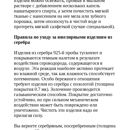
изделия можно освежить, промыв в мыльном
растворе с добавлением нескольких капель
нашатырного спирта, а затем почистить мягкой
тканью с нанесением на нее мела или зубного
порошка, затем ополоснуть в чистой воде и
протереть мягкой салфеткой (лучше специальной).
Правила по уходу за ювелирными изделиям из
серебра
Изделия из серебра 925-й пробы тускнеют и
покрываются темным налетом в результате
воздействия сероводорода, содержащегося в
воздухе. Эта реакция наиболее активно протекает
во влажной среде, так как влажность способствует
потемнению. Особо бережного отношения
требуют изделия из серебра с позолотой (толщина
покрытия 0.7 мк). Золочение производится
гальваническим способом. Покрытие достаточно
устойчиво, но при сильном механическом
воздействии может быть повреждено или
уничтожено. Чистить эти изделия надо не
прилагая силу.
Вы вернете серебряным, посеребренным (толщина