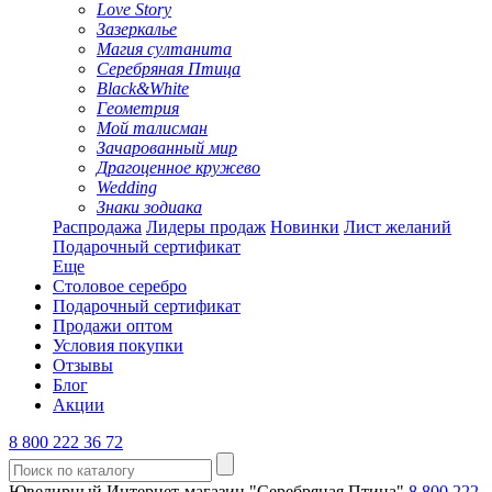
Love Story
Зазеркалье
Магия султанита
Серебряная Птица
Black&White
Геометрия
Мой талисман
Зачарованный мир
Драгоценное кружево
Wedding
Знаки зодиака
Распродажа
Лидеры продаж
Новинки
Лист желаний
Подарочный сертификат
Еще
Столовое серебро
Подарочный сертификат
Продажи оптом
Условия покупки
Отзывы
Блог
Акции
8 800 222 36 72
Ювелирный Интернет-магазин "Серебряная Птица"
8 800 222