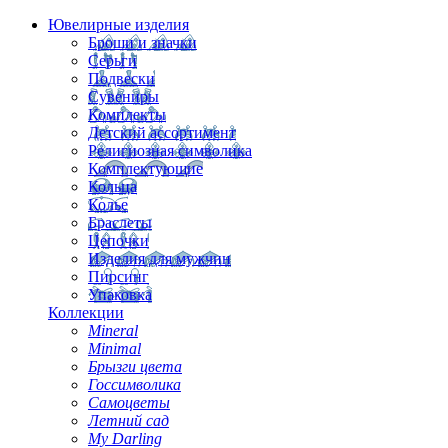
Ювелирные изделия
Броши и значки
Серьги
Подвески
Сувениры
Комплекты
Детский ассортимент
Религиозная символика
Комплектующие
Кольца
Колье
Браслеты
Цепочки
Изделия для мужчин
Пирсинг
Упаковка
Коллекции
Mineral
Minimal
Брызги цвета
Госсимволика
Самоцветы
Летний сад
My Darling