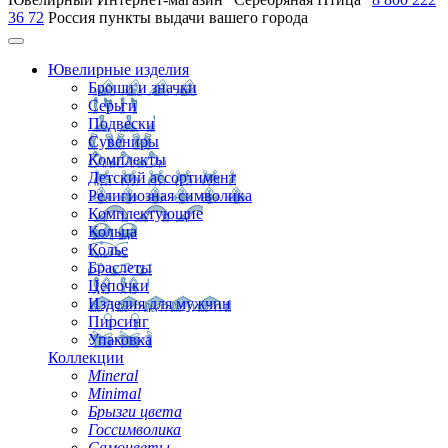
36 72
Россия
пункты выдачи вашего города
Ювелирные изделия
Броши и значки
Серьги
Подвески
Сувениры
Комплекты
Детский ассортимент
Религиозная символика
Комплектующие
Кольца
Колье
Браслеты
Цепочки
Изделия для мужчин
Пирсинг
Упаковка
Коллекции
Mineral
Minimal
Брызги цвета
Госсимволика
Самоцветы