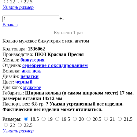
22
22.5
Узнать размер
+
-
В заказ
Куплено 1 раз
Кольцо мужское бижутерия с иск. агатом
Код товара:
1536062
Производство:
ПЮЗ Красная Пресня
Металл:
бижутерия
Отделка:
серебрение с оксидированием
Вставка:
агат иск.
Дизайн:
печатки
Цвет:
черный
Для кого:
мужское
Габариты:
Ширина кольца (в самом широком месте) 17 мм,
размеры вставки 14х12 мм
Паспорт. вес:
6.8 гр.
?
Указан усредненный вес изделия.
Фактический вес изделия может отличаться.
Размеры:
18.5
19
19.5
20
20.5
21
21.5
22
22.5
Узнать размер