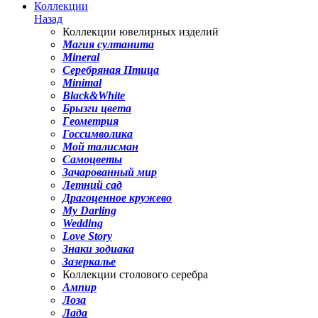
Коллекции
Назад
Коллекции ювелирных изделий
Магия султанита
Mineral
Серебряная Птица
Minimal
Black&White
Брызги цвета
Геометрия
Госсимволика
Мой талисман
Самоцветы
Зачарованный мир
Летний сад
Драгоценное кружево
My Darling
Wedding
Love Story
Знаки зодиака
Зазеркалье
Коллекции столового серебра
Ампир
Лоза
Лада