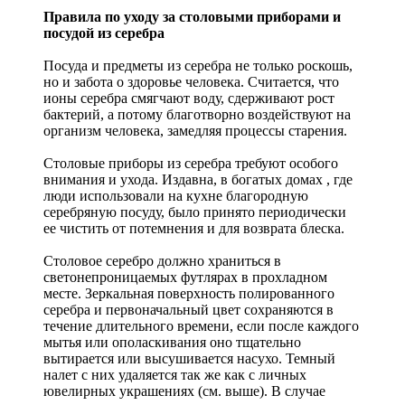
Правила по уходу за столовыми приборами и
посудой из серебра
Посуда и предметы из серебра не только роскошь,
но и забота о здоровье человека. Считается, что
ионы серебра смягчают воду, сдерживают рост
бактерий, а потому благотворно воздействуют на
организм человека, замедляя процессы старения.
Столовые приборы из серебра требуют особого
внимания и ухода. Издавна, в богатых домах , где
люди использовали на кухне благородную
серебряную посуду, было принято периодически
ее чистить от потемнения и для возврата блеска.
Столовое серебро должно храниться в
светонепроницаемых футлярах в прохладном
месте. Зеркальная поверхность полированного
серебра и первоначальный цвет сохраняются в
течение длительного времени, если после каждого
мытья или ополаскивания оно тщательно
вытирается или высушивается насухо. Темный
налет с них удаляется так же как с личных
ювелирных украшениях (см. выше). В случае