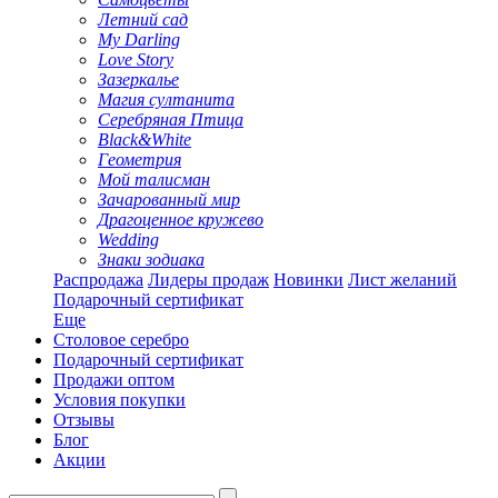
Летний сад
My Darling
Love Story
Зазеркалье
Магия султанита
Серебряная Птица
Black&White
Геометрия
Мой талисман
Зачарованный мир
Драгоценное кружево
Wedding
Знаки зодиака
Распродажа
Лидеры продаж
Новинки
Лист желаний
Подарочный сертификат
Еще
Столовое серебро
Подарочный сертификат
Продажи оптом
Условия покупки
Отзывы
Блог
Акции