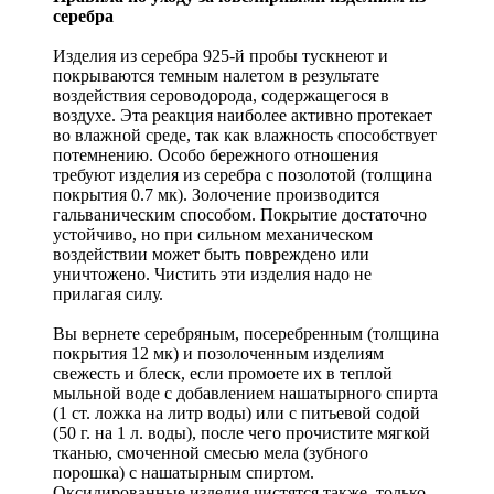
серебра
Изделия из серебра 925-й пробы тускнеют и
покрываются темным налетом в результате
воздействия сероводорода, содержащегося в
воздухе. Эта реакция наиболее активно протекает
во влажной среде, так как влажность способствует
потемнению. Особо бережного отношения
требуют изделия из серебра с позолотой (толщина
покрытия 0.7 мк). Золочение производится
гальваническим способом. Покрытие достаточно
устойчиво, но при сильном механическом
воздействии может быть повреждено или
уничтожено. Чистить эти изделия надо не
прилагая силу.
Вы вернете серебряным, посеребренным (толщина
покрытия 12 мк) и позолоченным изделиям
свежесть и блеск, если промоете их в теплой
мыльной воде с добавлением нашатырного спирта
(1 ст. ложка на литр воды) или с питьевой содой
(50 г. на 1 л. воды), после чего прочистите мягкой
тканью, смоченной смесью мела (зубного
порошка) с нашатырным спиртом.
Оксидированные изделия чистятся также, только