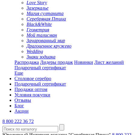
Love Story
Зазеркалье
Магия султанита
Серебряная Птица
Black&White
Геометрия
Мой талисман
Зачарованный мир
Драгоценное кружево
Wedding
Знаки зодиака
Распродажа
Лидеры продаж
Новинки
Лист желаний
Подарочный сертификат
Еще
Столовое серебро
Подарочный сертификат
Продажи оптом
Условия покупки
Отзывы
Блог
Акции
8 800 222 36 72
Ювелирный Интернет-магазин "Серебряная Птица"
8 800 222