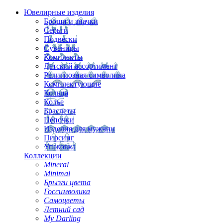
Ювелирные изделия
Броши и значки
Серьги
Подвески
Сувениры
Комплекты
Детский ассортимент
Религиозная символика
Комплектующие
Кольца
Колье
Браслеты
Цепочки
Изделия для мужчин
Пирсинг
Упаковка
Коллекции
Mineral
Minimal
Брызги цвета
Госсимволика
Самоцветы
Летний сад
My Darling