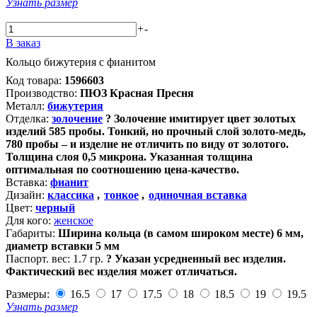
Узнать размер
+
-
В заказ
Кольцо бижутерия с фианитом
Код товара:
1596603
Производство:
ПЮЗ Красная Пресня
Металл:
бижутерия
Отделка:
золочение
?
Золочение имитирует цвет золотых
изделий 585 пробы. Тонкий, но прочный слой золото-медь,
780 пробы – и изделие не отличить по виду от золотого.
Толщина слоя 0,5 микрона. Указанная толщина
оптимальная по соотношению цена-качество.
Вставка:
фианит
Дизайн:
классика
,
тонкое
,
одиночная вставка
Цвет:
черный
Для кого:
женское
Габариты:
Ширина кольца (в самом широком месте) 6 мм,
диаметр вставки 5 мм
Паспорт. вес:
1.7 гр.
?
Указан усредненный вес изделия.
Фактический вес изделия может отличаться.
Размеры:
16.5
17
17.5
18
18.5
19
19.5
Узнать размер