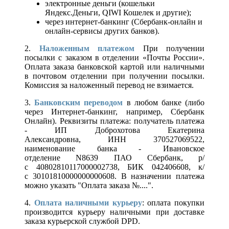
электронные деньги (кошельки
Яндекс.Деньги, QIWI Кошелек и другие);
через интернет-банкинг (Сбербанк-онлайн и
онлайн-сервисы других банков).
2.
Наложенным платежом
При получении
посылки с заказом в отделении «Почты России».
Оплата заказа банковской картой или наличными
в почтовом отделении при получении посылки.
Комиссия за наложенный перевод не взимается.
3.
Банковским переводом
в любом банке (либо
через Интернет-банкинг, например, Сбербанк
Онлайн). Реквизиты платежа: получатель платежа
- ИП Доброхотова Екатерина
Александровна, ИНН 370527069522,
наименование банка - Ивановское
отделение N8639 ПАО Сбербанк, р/
с 40802810117000002738, БИК 042406608, к/
с 30101810000000000608. В назначении платежа
можно указать "Оплата заказа №....".
4.
Оплата наличными курьеру
: оплата покупки
производится курьеру наличными при доставке
заказа курьерской службой DPD.