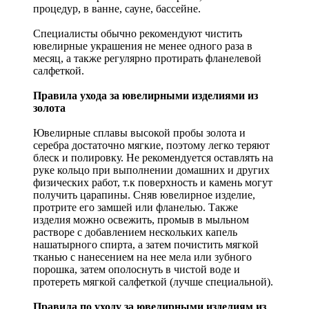
процедур, в ванне, сауне, бассейне.
Специалисты обычно рекомендуют чистить
ювелирные украшения не менее одного раза в
месяц, а также регулярно протирать фланелевой
салфеткой.
Правила ухода за ювелирными изделиями из
золота
Ювелирные сплавы высокой пробы золота и
серебра достаточно мягкие, поэтому легко теряют
блеск и полировку. Не рекомендуется оставлять на
руке кольцо при выполнении домашних и других
физических работ, т.к поверхность и камень могут
получить царапины. Сняв ювелирное изделие,
протрите его замшей или фланелью. Также
изделия можно освежить, промыв в мыльном
растворе с добавлением нескольких капель
нашатырного спирта, а затем почистить мягкой
тканью с нанесением на нее мела или зубного
порошка, затем ополоснуть в чистой воде и
протереть мягкой салфеткой (лучше специальной).
Правила по уходу за ювелирными изделиям из