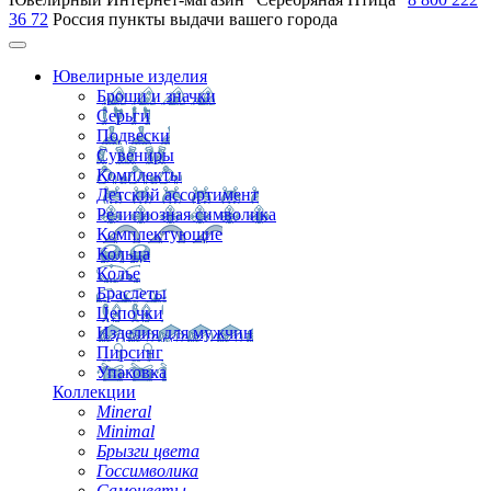
36 72
Россия
пункты выдачи вашего города
Ювелирные изделия
Броши и значки
Серьги
Подвески
Сувениры
Комплекты
Детский ассортимент
Религиозная символика
Комплектующие
Кольца
Колье
Браслеты
Цепочки
Изделия для мужчин
Пирсинг
Упаковка
Коллекции
Mineral
Minimal
Брызги цвета
Госсимволика
Самоцветы