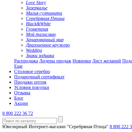
Love Story
Зазеркалье
Магия султанита
Серебряная Птица
Black&White
Геометрия
Мой талисман
Зачарованный мир
Драгоценное кружево
Wedding
Знаки зодиака
Распродажа
Лидеры продаж
Новинки
Лист желаний
Пода
Еще
Столовое серебро
Подарочный сертификат
Продажи оптом
Условия покупки
Отзывы
Блог
Акции
8 800 222 36 72
Ювелирный Интернет-магазин "Серебряная Птица"
8 800 222 