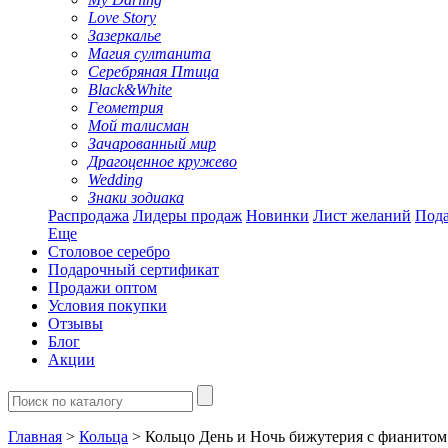
Love Story
Зазеркалье
Магия султанита
Серебряная Птица
Black&White
Геометрия
Мой талисман
Зачарованный мир
Драгоценное кружево
Wedding
Знаки зодиака
Распродажа
Лидеры продаж
Новинки
Лист желаний
Пода
Еще
Столовое серебро
Подарочный сертификат
Продажи оптом
Условия покупки
Отзывы
Блог
Акции
Главная
>
Кольца
> Кольцо День и Ночь бижутерия с фианитом