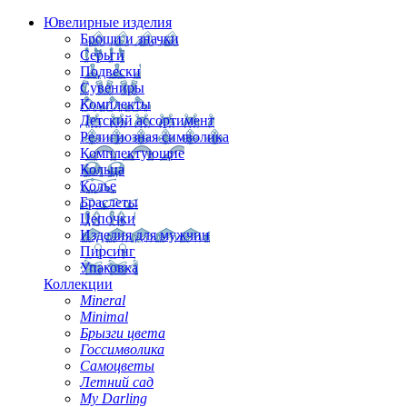
Ювелирные изделия
Броши и значки
Серьги
Подвески
Сувениры
Комплекты
Детский ассортимент
Религиозная символика
Комплектующие
Кольца
Колье
Браслеты
Цепочки
Изделия для мужчин
Пирсинг
Упаковка
Коллекции
Mineral
Minimal
Брызги цвета
Госсимволика
Самоцветы
Летний сад
My Darling