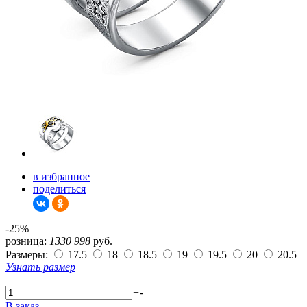
в избранное
поделиться
-25%
розница:
1330
998
руб.
Размеры:
17.5
18
18.5
19
19.5
20
20.5
Узнать размер
+
-
В заказ