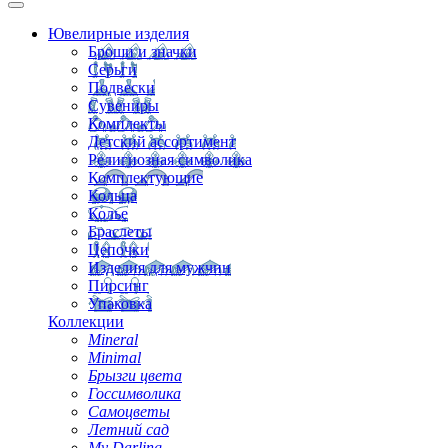
Ювелирные изделия
Броши и значки
Серьги
Подвески
Сувениры
Комплекты
Детский ассортимент
Религиозная символика
Комплектующие
Кольца
Колье
Браслеты
Цепочки
Изделия для мужчин
Пирсинг
Упаковка
Коллекции
Mineral
Minimal
Брызги цвета
Госсимволика
Самоцветы
Летний сад
My Darling