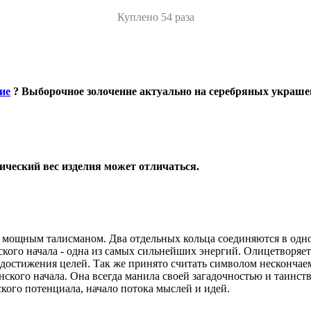
Куплено 54 раза
ие
?
Выборочное золочение актуально на серебряных украше
ический вес изделия может отличаться.
о мощным талисманом. Два отдельных кольца соединяются в одно 
ского начала - одна из самых сильнейших энергий. Олицетворяе
и достижения целей. Так же принято считать символом несконча
нского начала. Она всегда манила своей загадочностью и таинст
ского потенциала, начало потока мыслей и идей.