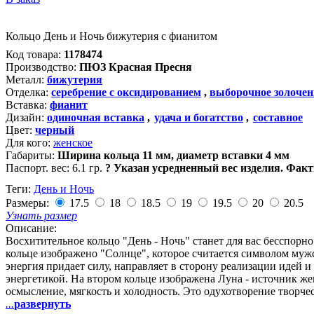
Кольцо День и Ночь бижутерия с фианитом
Код товара:
1178474
Производство:
ПЮЗ Красная Пресня
Металл:
бижутерия
Отделка:
серебрение с оксидированием
,
выборочное золочен
Вставка:
фианит
Дизайн:
одиночная вставка
,
удача и богатство
,
составное
Цвет:
черный
Для кого:
женское
Габариты:
Ширина кольца 11 мм, диаметр вставки 4 мм
Паспорт. вес:
6.1 гр.
?
Указан усредненный вес изделия. Факт
Теги:
День и Ночь
Размеры:
17.5
18
18.5
19
19.5
20
20.5
Узнать размер
Описание:
Восхитительное кольцо "День - Ночь" станет для вас бесспорн
кольце изображено "Солнце", которое считается символом муж
энергия придает силу, направляет в сторону реализации идей 
энергетикой. На втором кольце изображена Луна - источник же
осмысление, мягкость и холодность. Это одухотворение творче
...
развернуть