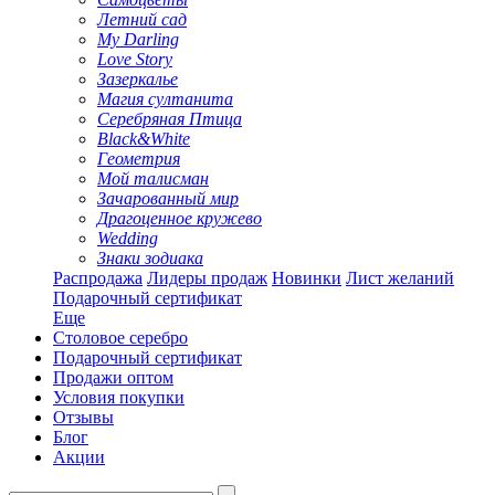
Летний сад
My Darling
Love Story
Зазеркалье
Магия султанита
Серебряная Птица
Black&White
Геометрия
Мой талисман
Зачарованный мир
Драгоценное кружево
Wedding
Знаки зодиака
Распродажа
Лидеры продаж
Новинки
Лист желаний
Подарочный сертификат
Еще
Столовое серебро
Подарочный сертификат
Продажи оптом
Условия покупки
Отзывы
Блог
Акции