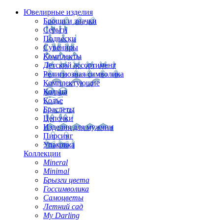
Ювелирные изделия
Броши и значки
Серьги
Подвески
Сувениры
Комплекты
Детский ассортимент
Религиозная символика
Комплектующие
Кольца
Колье
Браслеты
Цепочки
Изделия для мужчин
Пирсинг
Упаковка
Коллекции
Mineral
Minimal
Брызги цвета
Госсимволика
Самоцветы
Летний сад
My Darling