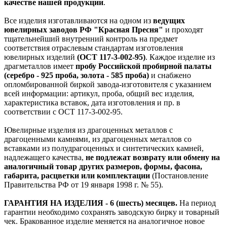
качестве нашей продукции
.
Все изделия изготавливаются на одном из
ведущих
ювелирных заводов РФ "Красная Пресня"
и проходят
тщательнейший внутренний контроль на предмет
соответствия отраслевым стандартам изготовления
ювелирных изделий
(ОСТ 117-3-002-95)
. Каждое изделие из
драгметаллов имеет
пробу Российской пробирной палаты
(серебро - 925 проба, золота - 585 проба)
и снабжено
опломбированной биркой завода-изготовителя с указанием
всей информации: артикул, проба, общий вес изделия,
характеристика вставок, дата изготовления и пр. в
соответствии с ОСТ 117-3-002-95.
Ювелирные изделия из драгоценных металлов с
драгоценными камнями, из драгоценных металлов со
вставками из полудрагоценных и синтетических камней,
надлежащего качества,
не подлежат возврату или обмену на
аналогичный товар других размеров, формы, фасона,
габарита, расцветки или комплектации
(Постановление
Правительства РФ от 19 января 1998 г. № 55).
ГАРАНТИЯ НА ИЗДЕЛИЯ - 6 (шесть) месяцев.
На период
гарантии необходимо сохранять заводскую бирку и товарный
чек. Бракованное изделие меняется на аналогичное новое