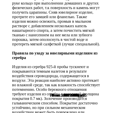
руке кольцо при выполнении домашних и других
физических работ, т.к поверхность и камень могут
получить царапины. Сняв ювелирное изделие,
протрите его замшей или фланелью. Также
изделия можно освежить, промыв в мыльном
растворе с добавлением нескольких капель
нашатырного спирта, а затем почистить мягкой
тканью с нанесением на нее мела или зубного
порошка, затем ополоснуть в чистой воде и
протереть мягкой салфеткой (лучше специальной).
Правила по уходу за ювелирными изделиям из
серебра
Изделия из серебра 925-й пробы тускнеют и
покрываются темным налетом в результате
воздействия сероводорода, содержащегося в
воздухе. Эта реакция наиболее активно протекает
во влажной среде, так как влажность способствует
потемнению. Особо бережного отношения
требуют изделия из серебра с позолотой (толщина
Розн.:
Розн.:
Розн.:
Розн.:
Розн.:
Розн.:
Розн.:
Розн.:
Розн.:
Розн.:
Розн.:
Розн.:
Розн.:
Розн.:
3120
2840
3640
3120
3250
2130
2410
2350
1080
1080
1050
1130
850
800
2 340
2 130
2 730
2 340
2 438
1 598
1 808
1 763
638
600
576
810
562
788
руб.
руб.
руб.
руб.
руб.
руб.
руб.
руб.
руб.
руб.
руб.
руб.
руб.
руб.
покрытия 0.7 мк). Золочение производится
гальваническим способом. Покрытие достаточно
устойчиво, но при сильном механическом
воздействии может быть повреждено или