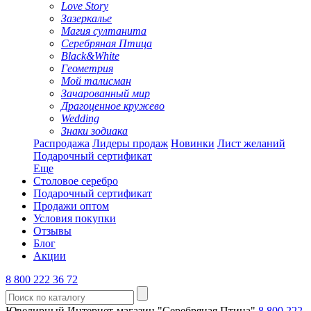
Love Story
Зазеркалье
Магия султанита
Серебряная Птица
Black&White
Геометрия
Мой талисман
Зачарованный мир
Драгоценное кружево
Wedding
Знаки зодиака
Распродажа
Лидеры продаж
Новинки
Лист желаний
Подарочный сертификат
Еще
Столовое серебро
Подарочный сертификат
Продажи оптом
Условия покупки
Отзывы
Блог
Акции
8 800 222 36 72
Ювелирный Интернет-магазин "Серебряная Птица"
8 800 222