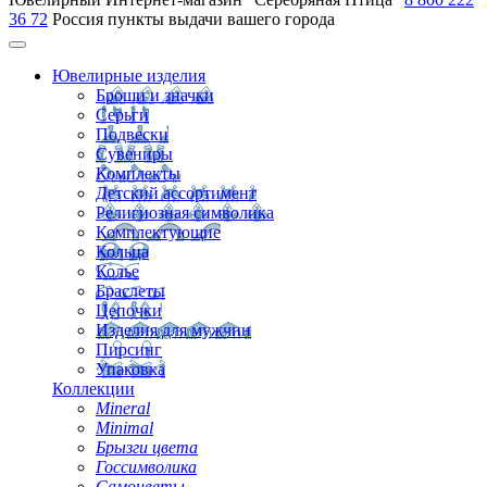
36 72
Россия
пункты выдачи вашего города
Ювелирные изделия
Броши и значки
Серьги
Подвески
Сувениры
Комплекты
Детский ассортимент
Религиозная символика
Комплектующие
Кольца
Колье
Браслеты
Цепочки
Изделия для мужчин
Пирсинг
Упаковка
Коллекции
Mineral
Minimal
Брызги цвета
Госсимволика
Самоцветы