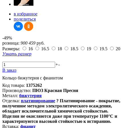
в избранное
поделиться
-49%
розница:
900
459
руб.
Размеры:
16
16.5
18
18.5
19
19.5
20
Узнать размер
+
-
В заказ
Кольцо бижутерия с фианитом
Код товара:
1375262
Производство:
ПЮЗ Красная Пресня
Металл:
бижутерия
Отделка:
платинирование
?
Платинирование - покрытие,
полученное методом электролитического осаждения,
обладает исключительной химической стойкостью.
Изделия не окисляются даже при температуре 1100°С и
характеризуются высокой стойкостью к истиранию.
Вставка:
фианит