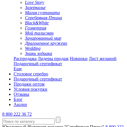
Love Story
Зазеркалье
Магия султанита
Серебряная Птица
Black&White
Геометрия
Мой талисман
Зачарованный мир
Драгоценное кружево
Wedding
Знаки зодиака
Распродажа
Лидеры продаж
Новинки
Лист желаний
Подарочный сертификат
Еще
Столовое серебро
Подарочный сертификат
Продажи оптом
Условия покупки
Отзывы
Блог
Акции
8 800 222 36 72
Ювелирный Интернет-магазин "Серебряная Птица"
8 800 222