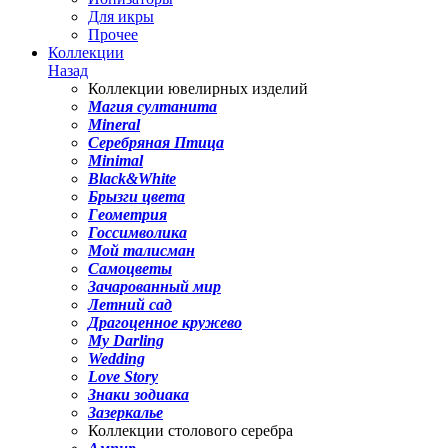
Для икры
Прочее
Коллекции
Назад
Коллекции ювелирных изделий
Магия султанита
Mineral
Серебряная Птица
Minimal
Black&White
Брызги цвета
Геометрия
Госсимволика
Мой талисман
Самоцветы
Зачарованный мир
Летний сад
Драгоценное кружево
My Darling
Wedding
Love Story
Знаки зодиака
Зазеркалье
Коллекции столового серебра