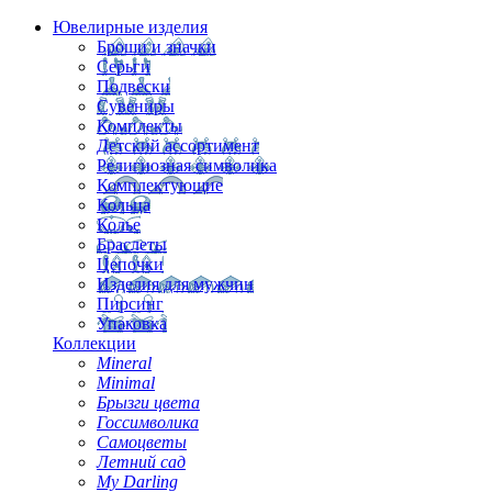
Ювелирные изделия
Броши и значки
Серьги
Подвески
Сувениры
Комплекты
Детский ассортимент
Религиозная символика
Комплектующие
Кольца
Колье
Браслеты
Цепочки
Изделия для мужчин
Пирсинг
Упаковка
Коллекции
Mineral
Minimal
Брызги цвета
Госсимволика
Самоцветы
Летний сад
My Darling