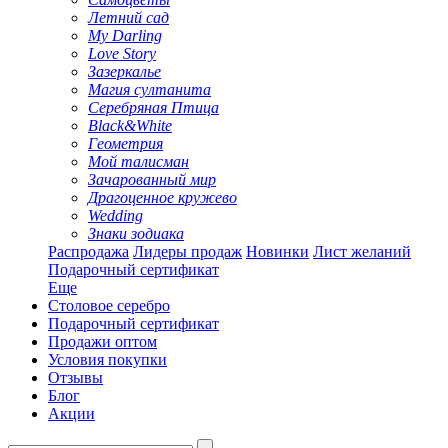
Летний сад
My Darling
Love Story
Зазеркалье
Магия султанита
Серебряная Птица
Black&White
Геометрия
Мой талисман
Зачарованный мир
Драгоценное кружево
Wedding
Знаки зодиака
Распродажа
Лидеры продаж
Новинки
Лист желаний
Подарочный сертификат
Еще
Столовое серебро
Подарочный сертификат
Продажи оптом
Условия покупки
Отзывы
Блог
Акции