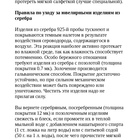
протереть мягкой салфеткой (лучше специальной).
Правила по уходу за ювелирными изделиям из
серебра
Изделия из серебра 925-й пробы тускнеют и
покрываются темным налетом в результате
воздействия сероводорода, содержащегося в
воздухе. Эта реакция наиболее активно протекает
во влажной среде, так как влажность способствует
потемнению. Особо бережного отношения
требуют изделия из серебра с позолотой (толщина
покрытия 0.7 мк). Золочение производится
гальваническим способом. Покрытие достаточно
устойчиво, но при сильном механическом
воздействии может быть повреждено или
уничтожено. Чистить эти изделия надо не
прилагая силу.
Вы вернете серебряным, посеребренным (толщина
покрытия 12 мк) и позолоченным изделиям
свежесть и блеск, если промоете их в теплой
мыльной воде с добавлением нашатырного спирта
(1 ст. ложка на литр воды) или с питьевой содой
(50 г. на 1 л. воды), после чего прочистите мягкой