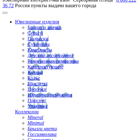
36 72
Россия
пункты выдачи вашего города
Ювелирные изделия
Броши и значки
Серьги
Подвески
Сувениры
Комплекты
Детский ассортимент
Религиозная символика
Комплектующие
Кольца
Колье
Браслеты
Цепочки
Изделия для мужчин
Пирсинг
Упаковка
Коллекции
Mineral
Minimal
Брызги цвета
Госсимволика
Самоцветы