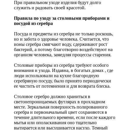
При правильном уходе изделия будут долго
служить и радовать своей красотой.
Правила по уходу за столовыми приборами и
посудой из серебра
Посуда и предметы из серебра не только роскошь,
но и забота о здоровье человека. Считается, что
ионы серебра смягчают воду, сдерживают рост
бактерий, а потому благотворно воздействуют на
организм человека, замедляя процессы старения.
Столовые приборы из серебра требуют особого
внимания и ухода. Издавна, в богатых домах , где
люди использовали на кухне благородную
серебряную посуду, было принято периодически
ее чистить от потемнения и для возврата блеска.
Столовое серебро должно храниться в
светонепроницаемых футлярах в прохладном
месте. Зеркальная поверхность полированного
серебра и первоначальный цвет сохраняются в
течение длительного времени, если после каждого
мытья или ополаскивания оно тщательно
вытирается или высушивается насухо. Темный