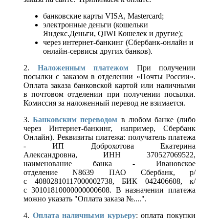
банковские карты VISA, Mastercard;
электронные деньги (кошельки
Яндекс.Деньги, QIWI Кошелек и другие);
через интернет-банкинг (Сбербанк-онлайн и
онлайн-сервисы других банков).
2.
Наложенным платежом
При получении
посылки с заказом в отделении «Почты России».
Оплата заказа банковской картой или наличными
в почтовом отделении при получении посылки.
Комиссия за наложенный перевод не взимается.
3.
Банковским переводом
в любом банке (либо
через Интернет-банкинг, например, Сбербанк
Онлайн). Реквизиты платежа: получатель платежа
- ИП Доброхотова Екатерина
Александровна, ИНН 370527069522,
наименование банка - Ивановское
отделение N8639 ПАО Сбербанк, р/
с 40802810117000002738, БИК 042406608, к/
с 30101810000000000608. В назначении платежа
можно указать "Оплата заказа №....".
4.
Оплата наличными курьеру
: оплата покупки