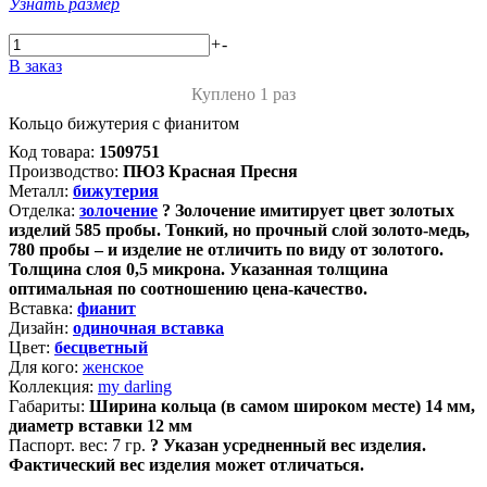
Узнать размер
+
-
В заказ
Куплено 1 раз
Кольцо бижутерия с фианитом
Код товара:
1509751
Производство:
ПЮЗ Красная Пресня
Металл:
бижутерия
Отделка:
золочение
?
Золочение имитирует цвет золотых
изделий 585 пробы. Тонкий, но прочный слой золото-медь,
780 пробы – и изделие не отличить по виду от золотого.
Толщина слоя 0,5 микрона. Указанная толщина
оптимальная по соотношению цена-качество.
Вставка:
фианит
Дизайн:
одиночная вставка
Цвет:
бесцветный
Для кого:
женское
Коллекция:
my darling
Габариты:
Ширина кольца (в самом широком месте) 14 мм,
диаметр вставки 12 мм
Паспорт. вес:
7 гр.
?
Указан усредненный вес изделия.
Фактический вес изделия может отличаться.