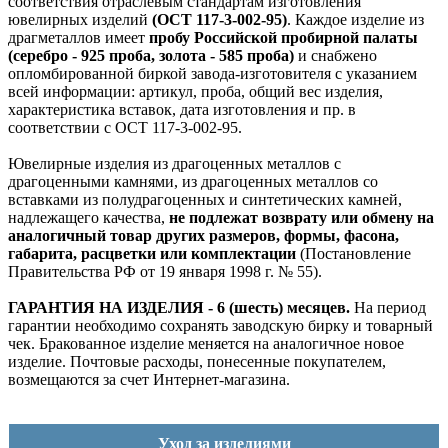
соответствия отраслевым стандартам изготовления
ювелирных изделий
(ОСТ 117-3-002-95)
. Каждое изделие из
драгметаллов имеет
пробу Российской пробирной палаты
(серебро - 925 проба, золота - 585 проба)
и снабжено
опломбированной биркой завода-изготовителя с указанием
всей информации: артикул, проба, общий вес изделия,
характеристика вставок, дата изготовления и пр. в
соответствии с ОСТ 117-3-002-95.
Ювелирные изделия из драгоценных металлов с
драгоценными камнями, из драгоценных металлов со
вставками из полудрагоценных и синтетических камней,
надлежащего качества,
не подлежат возврату или обмену на
аналогичный товар других размеров, формы, фасона,
габарита, расцветки или комплектации
(Постановление
Правительства РФ от 19 января 1998 г. № 55).
ГАРАНТИЯ НА ИЗДЕЛИЯ - 6 (шесть) месяцев.
На период
гарантии необходимо сохранять заводскую бирку и товарный
чек. Бракованное изделие меняется на аналогичное новое
изделие. Почтовые расходы, понесенные покупателем,
возмещаются за счет Интернет-магазина.
Уход за изделиями