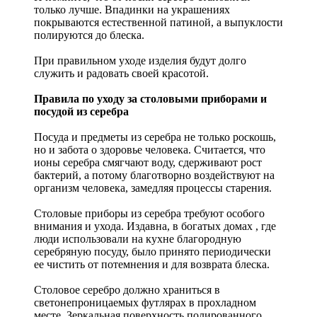
только лучше. Впадинки на украшениях
покрываются естественной патиной, а выпуклости
полируются до блеска.
При правильном уходе изделия будут долго
служить и радовать своей красотой.
Правила по уходу за столовыми приборами и
посудой из серебра
Посуда и предметы из серебра не только роскошь,
но и забота о здоровье человека. Считается, что
ионы серебра смягчают воду, сдерживают рост
бактерий, а потому благотворно воздействуют на
организм человека, замедляя процессы старения.
Столовые приборы из серебра требуют особого
внимания и ухода. Издавна, в богатых домах , где
люди использовали на кухне благородную
серебряную посуду, было принято периодически
ее чистить от потемнения и для возврата блеска.
Столовое серебро должно храниться в
светонепроницаемых футлярах в прохладном
месте. Зеркальная поверхность полированного