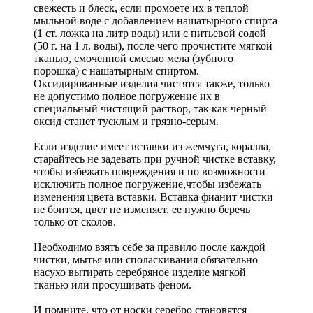
свежесть и блеск, если промоете их в теплой
мыльной воде с добавлением нашатырного спирта
(1 ст. ложка на литр воды) или с питьевой содой
(50 г. на 1 л. воды), после чего прочистите мягкой
тканью, смоченной смесью мела (зубного
порошка) с нашатырным спиртом.
Оксидированные изделия чистятся также, только
не допустимо полное погружение их в
специальный чистящий раствор, так как черный
оксид станет тусклым и грязно-серым.
Если изделие имеет вставки из жемчуга, коралла,
старайтесь не задевать при ручной чистке вставку,
чтобы избежать повреждения и по возможности
исключить полное погружение,чтобы избежать
изменения цвета вставки. Вставка фианит чистки
не боится, цвет не изменяет, ее нужно беречь
только от сколов.
Необходимо взять себе за правило после каждой
чистки, мытья или споласкивания обязательно
насухо вытирать серебряное изделие мягкой
тканью или просушивать феном.
И помните, что от носки серебро становятся