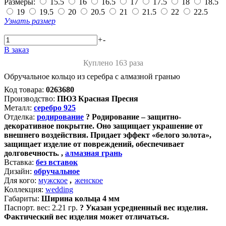
Размеры:
15.5
16
16.5
17
17.5
18
18.5
19
19.5
20
20.5
21
21.5
22
22.5
Узнать размер
+
-
В заказ
Куплено 163 раза
Обручальное кольцо из серебра с алмазной гранью
Код товара:
0263680
Производство:
ПЮЗ Красная Пресня
Металл:
серебро 925
Отделка:
родирование
?
Родирование – защитно-
декоративное покрытие. Оно защищает украшение от
внешнего воздействия. Придает эффект «белого золота»,
защищает изделие от повреждений, обеспечивает
долговечность.
,
алмазная грань
Вставка:
без вставок
Дизайн:
обручальное
Для кого:
мужское
,
женское
Коллекция:
wedding
Габариты:
Ширина кольца 4 мм
Паспорт. вес:
2.21 гр.
?
Указан усредненный вес изделия.
Фактический вес изделия может отличаться.