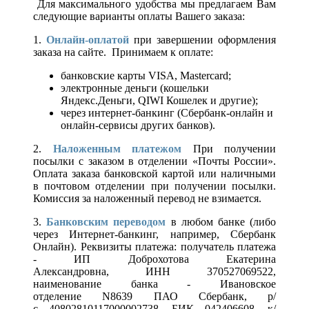
Для максимального удобства мы предлагаем Вам
следующие варианты оплаты Вашего заказа:
1.
Онлайн-оплатой
при завершении оформления
заказа на сайте. Принимаем к оплате:
банковские карты VISA, Mastercard;
электронные деньги (кошельки
Яндекс.Деньги, QIWI Кошелек и другие);
через интернет-банкинг (Сбербанк-онлайн и
онлайн-сервисы других банков).
2.
Наложенным платежом
При получении
посылки с заказом в отделении «Почты России».
Оплата заказа банковской картой или наличными
в почтовом отделении при получении посылки.
Комиссия за наложенный перевод не взимается.
3.
Банковским переводом
в любом банке (либо
через Интернет-банкинг, например, Сбербанк
Онлайн). Реквизиты платежа: получатель платежа
- ИП Доброхотова Екатерина
Александровна, ИНН 370527069522,
наименование банка - Ивановское
отделение N8639 ПАО Сбербанк, р/
с 40802810117000002738, БИК 042406608, к/