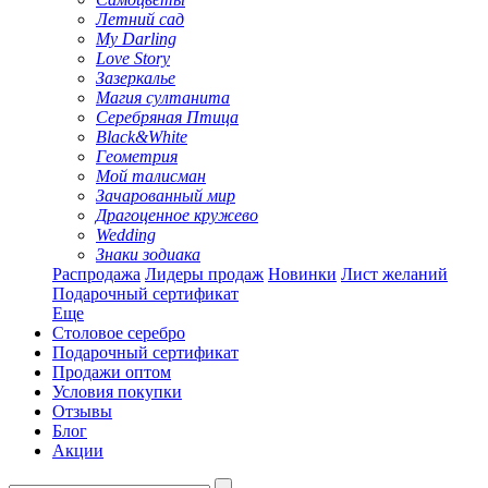
Летний сад
My Darling
Love Story
Зазеркалье
Магия султанита
Серебряная Птица
Black&White
Геометрия
Мой талисман
Зачарованный мир
Драгоценное кружево
Wedding
Знаки зодиака
Распродажа
Лидеры продаж
Новинки
Лист желаний
Подарочный сертификат
Еще
Столовое серебро
Подарочный сертификат
Продажи оптом
Условия покупки
Отзывы
Блог
Акции