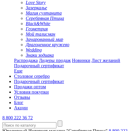
Love Story
Зазеркалье
Магия султанита
Серебряная Птица
Black&White
Геометрия
Мой талисман
Зачарованный мир
Драгоценное кружево
Wedding
Знаки зодиака
Распродажа
Лидеры продаж
Новинки
Лист желаний
Подарочный сертификат
Еще
Столовое серебро
Подарочный сертификат
Продажи оптом
Условия покупки
Отзывы
Блог
Акции
8 800 222 36 72
Ювелирный Интернет-магазин "Серебряная Птица"
8 800 222