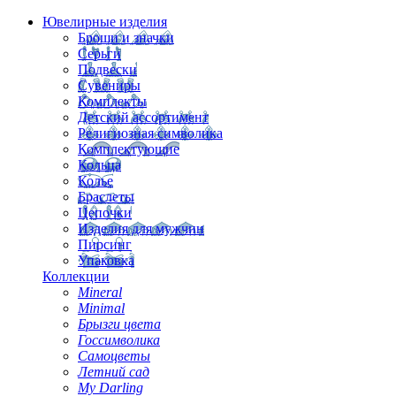
Ювелирные изделия
Броши и значки
Серьги
Подвески
Сувениры
Комплекты
Детский ассортимент
Религиозная символика
Комплектующие
Кольца
Колье
Браслеты
Цепочки
Изделия для мужчин
Пирсинг
Упаковка
Коллекции
Mineral
Minimal
Брызги цвета
Госсимволика
Самоцветы
Летний сад
My Darling