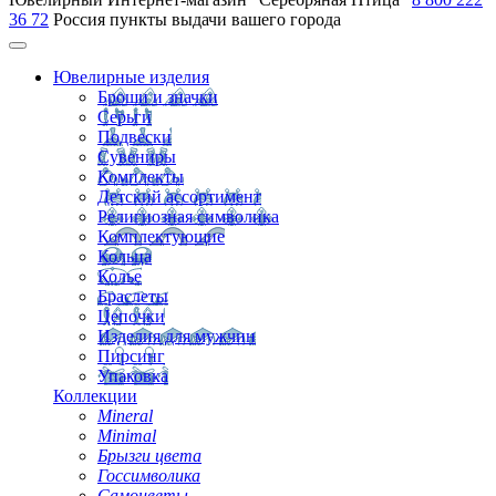
36 72
Россия
пункты выдачи вашего города
Ювелирные изделия
Броши и значки
Серьги
Подвески
Сувениры
Комплекты
Детский ассортимент
Религиозная символика
Комплектующие
Кольца
Колье
Браслеты
Цепочки
Изделия для мужчин
Пирсинг
Упаковка
Коллекции
Mineral
Minimal
Брызги цвета
Госсимволика
Самоцветы