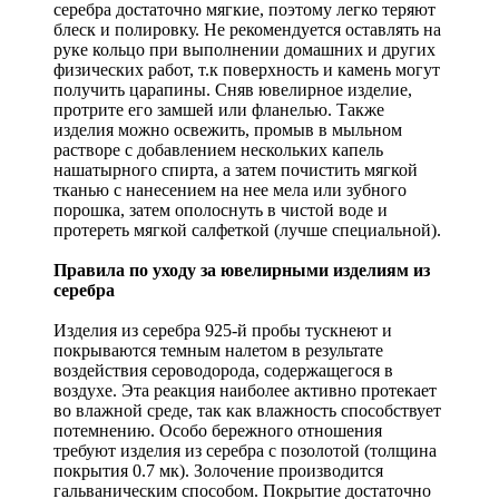
серебра достаточно мягкие, поэтому легко теряют
блеск и полировку. Не рекомендуется оставлять на
руке кольцо при выполнении домашних и других
физических работ, т.к поверхность и камень могут
получить царапины. Сняв ювелирное изделие,
протрите его замшей или фланелью. Также
изделия можно освежить, промыв в мыльном
растворе с добавлением нескольких капель
нашатырного спирта, а затем почистить мягкой
тканью с нанесением на нее мела или зубного
порошка, затем ополоснуть в чистой воде и
протереть мягкой салфеткой (лучше специальной).
Правила по уходу за ювелирными изделиям из
серебра
Изделия из серебра 925-й пробы тускнеют и
покрываются темным налетом в результате
воздействия сероводорода, содержащегося в
воздухе. Эта реакция наиболее активно протекает
во влажной среде, так как влажность способствует
потемнению. Особо бережного отношения
требуют изделия из серебра с позолотой (толщина
покрытия 0.7 мк). Золочение производится
гальваническим способом. Покрытие достаточно