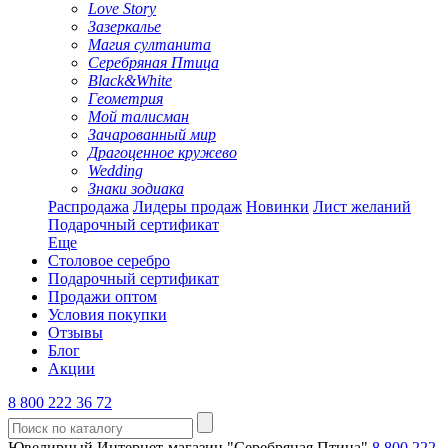
Love Story
Зазеркалье
Магия султанита
Серебряная Птица
Black&White
Геометрия
Мой талисман
Зачарованный мир
Драгоценное кружево
Wedding
Знаки зодиака
Распродажа
Лидеры продаж
Новинки
Лист желаний
Подарочный сертификат
Еще
Столовое серебро
Подарочный сертификат
Продажи оптом
Условия покупки
Отзывы
Блог
Акции
8 800 222 36 72
Ювелирный Интернет-магазин "Серебряная Птица"
8 800 222