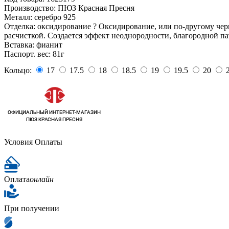
Производство:
ПЮЗ Красная Пресня
Металл:
серебро 925
Отделка:
оксидирование
?
Оксидирование, или по-другому чер
расчисткой. Создается эффект неоднородности, благородной п
Вставка:
фианит
Паспорт. вес:
81г
Кольцо:
17
17.5
18
18.5
19
19.5
20
2
Условия Оплаты
Оплата
онлайн
При получении