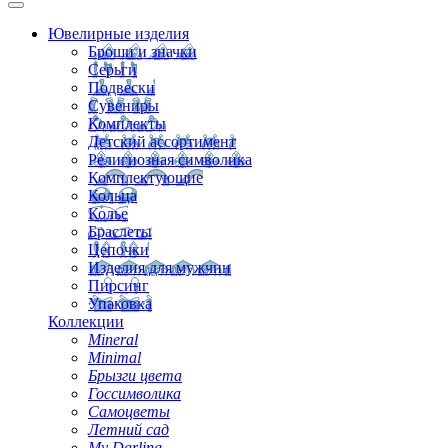
Ювелирные изделия
Броши и значки
Серьги
Подвески
Сувениры
Комплекты
Детский ассортимент
Религиозная символика
Комплектующие
Кольца
Колье
Браслеты
Цепочки
Изделия для мужчин
Пирсинг
Упаковка
Коллекции
Mineral
Minimal
Брызги цвета
Госсимволика
Самоцветы
Летний сад
My Darling