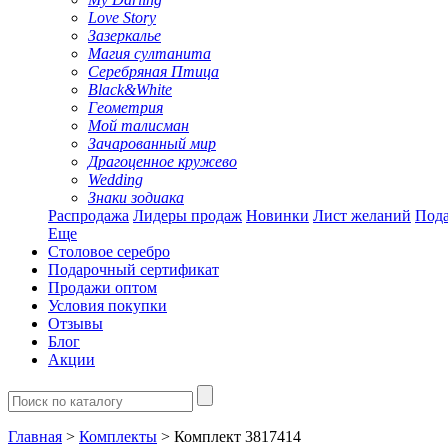
Love Story
Зазеркалье
Магия султанита
Серебряная Птица
Black&White
Геометрия
Мой талисман
Зачарованный мир
Драгоценное кружево
Wedding
Знаки зодиака
Распродажа
Лидеры продаж
Новинки
Лист желаний
Пода
Еще
Столовое серебро
Подарочный сертификат
Продажи оптом
Условия покупки
Отзывы
Блог
Акции
Главная
>
Комплекты
> Комплект 3817414