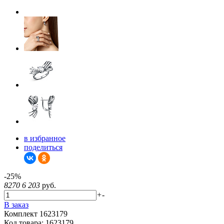
в избранное
поделиться
-25%
8270
6 203
руб.
+
-
В заказ
Комплект 1623179
Код товара:
1623179