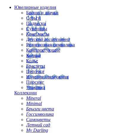
Ювелирные изделия
Броши и значки
Серьги
Подвески
Сувениры
Комплекты
Детский ассортимент
Религиозная символика
Комплектующие
Кольца
Колье
Браслеты
Цепочки
Изделия для мужчин
Пирсинг
Упаковка
Коллекции
Mineral
Minimal
Брызги цвета
Госсимволика
Самоцветы
Летний сад
My Darling