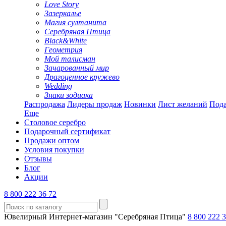
Love Story
Зазеркалье
Магия султанита
Серебряная Птица
Black&White
Геометрия
Мой талисман
Зачарованный мир
Драгоценное кружево
Wedding
Знаки зодиака
Распродажа
Лидеры продаж
Новинки
Лист желаний
Пода
Еще
Столовое серебро
Подарочный сертификат
Продажи оптом
Условия покупки
Отзывы
Блог
Акции
8 800 222 36 72
Ювелирный Интернет-магазин "Серебряная Птица"
8 800 222 