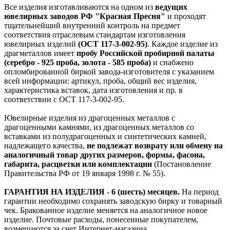
Все изделия изготавливаются на одном из
ведущих
ювелирных заводов РФ "Красная Пресня"
и проходят
тщательнейший внутренний контроль на предмет
соответствия отраслевым стандартам изготовления
ювелирных изделий
(ОСТ 117-3-002-95)
. Каждое изделие из
драгметаллов имеет
пробу Российской пробирной палаты
(серебро - 925 проба, золота - 585 проба)
и снабжено
опломбированной биркой завода-изготовителя с указанием
всей информации: артикул, проба, общий вес изделия,
характеристика вставок, дата изготовления и пр. в
соответствии с ОСТ 117-3-002-95.
Ювелирные изделия из драгоценных металлов с
драгоценными камнями, из драгоценных металлов со
вставками из полудрагоценных и синтетических камней,
надлежащего качества,
не подлежат возврату или обмену на
аналогичный товар других размеров, формы, фасона,
габарита, расцветки или комплектации
(Постановление
Правительства РФ от 19 января 1998 г. № 55).
ГАРАНТИЯ НА ИЗДЕЛИЯ - 6 (шесть) месяцев.
На период
гарантии необходимо сохранять заводскую бирку и товарный
чек. Бракованное изделие меняется на аналогичное новое
изделие. Почтовые расходы, понесенные покупателем,
возмещаются за счет Интернет-магазина.