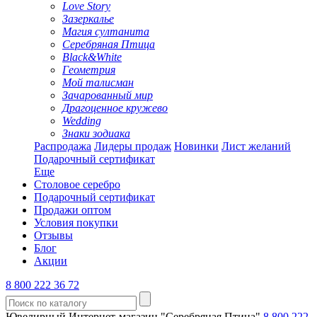
Love Story
Зазеркалье
Магия султанита
Серебряная Птица
Black&White
Геометрия
Мой талисман
Зачарованный мир
Драгоценное кружево
Wedding
Знаки зодиака
Распродажа
Лидеры продаж
Новинки
Лист желаний
Подарочный сертификат
Еще
Столовое серебро
Подарочный сертификат
Продажи оптом
Условия покупки
Отзывы
Блог
Акции
8 800 222 36 72
Ювелирный Интернет-магазин "Серебряная Птица"
8 800 222