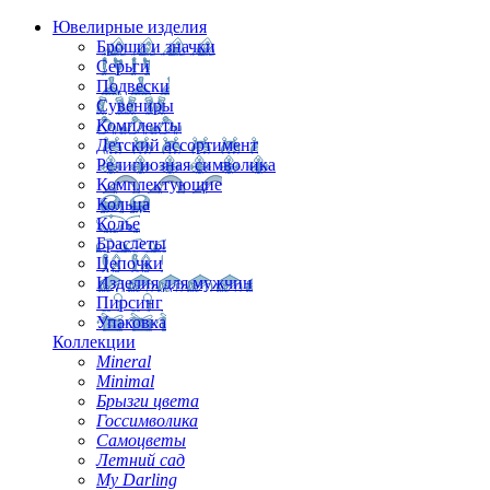
Ювелирные изделия
Броши и значки
Серьги
Подвески
Сувениры
Комплекты
Детский ассортимент
Религиозная символика
Комплектующие
Кольца
Колье
Браслеты
Цепочки
Изделия для мужчин
Пирсинг
Упаковка
Коллекции
Mineral
Minimal
Брызги цвета
Госсимволика
Самоцветы
Летний сад
My Darling