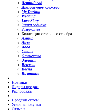
Летний сад
Драгоценное кружево
My Darling
Wedding
Love Story
Знаки зодиака
Зазеркалье
Коллекции столового серебра
Ампир
Лоза
Лада
Стиль
Отечество
Элегант
Вензель
Весна
Византия
Новинки
Лидеры продаж
Распродажа
Продажи оптом
Условия покупки
Отзывы