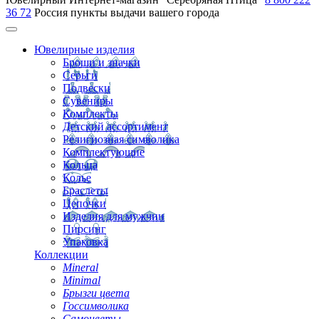
36 72
Россия
пункты выдачи вашего города
Ювелирные изделия
Броши и значки
Серьги
Подвески
Сувениры
Комплекты
Детский ассортимент
Религиозная символика
Комплектующие
Кольца
Колье
Браслеты
Цепочки
Изделия для мужчин
Пирсинг
Упаковка
Коллекции
Mineral
Minimal
Брызги цвета
Госсимволика
Самоцветы