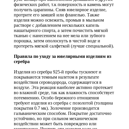
физических работ, т.к поверхность и камень могут
получить царапины. Сняв ювелирное изделие,
протрите его замшей или фланелью. Также
изделия можно освежить, промыв в мыльном
растворе с добавлением нескольких капель
нашатырного спирта, а затем почистить мягкой
тканью с нанесением на нее мела или зубного
порошка, затем ополоснуть в чистой воде и
протереть мягкой салфеткой (лучше специальной).
Правила по уходу за ювелирными изделиям из
серебра
Изделия из серебра 925-й пробы тускнеют и
покрываются темным налетом в результате
воздействия сероводорода, содержащегося в
воздухе. Эта реакция наиболее активно протекает
во влажной среде, так как влажность способствует
потемнению. Особо бережного отношения
требуют изделия из серебра с позолотой (толщина
покрытия 0.7 мк). Золочение производится
гальваническим способом. Покрытие достаточно
устойчиво, но при сильном механическом
воздействии может быть повреждено или
уничтожено. Чистить эти изделия надо не