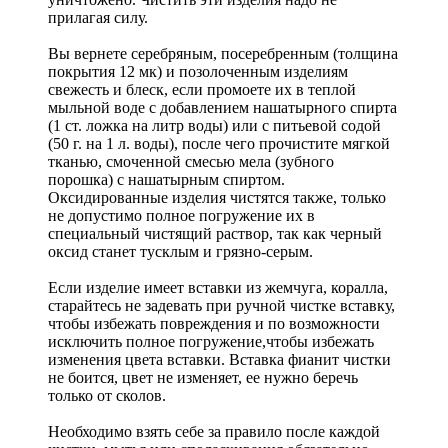
прилагая силу.
Вы вернете серебряным, посеребренным (толщина
покрытия 12 мк) и позолоченным изделиям
свежесть и блеск, если промоете их в теплой
мыльной воде с добавлением нашатырного спирта
(1 ст. ложка на литр воды) или с питьевой содой
(50 г. на 1 л. воды), после чего прочистите мягкой
тканью, смоченной смесью мела (зубного
порошка) с нашатырным спиртом.
Оксидированные изделия чистятся также, только
не допустимо полное погружение их в
специальный чистящий раствор, так как черный
оксид станет тусклым и грязно-серым.
Если изделие имеет вставки из жемчуга, коралла,
старайтесь не задевать при ручной чистке вставку,
чтобы избежать повреждения и по возможности
исключить полное погружение,чтобы избежать
изменения цвета вставки. Вставка фианит чистки
не боится, цвет не изменяет, ее нужно беречь
только от сколов.
Необходимо взять себе за правило после каждой