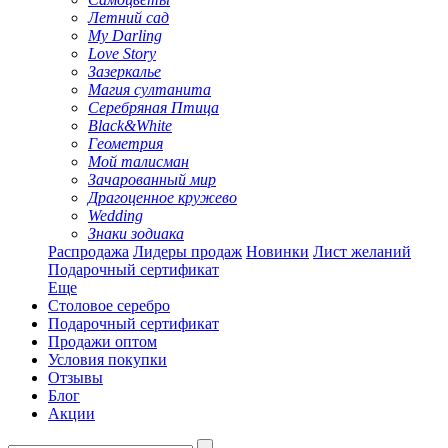
Летний сад
My Darling
Love Story
Зазеркалье
Магия султанита
Серебряная Птица
Black&White
Геометрия
Мой талисман
Зачарованный мир
Драгоценное кружево
Wedding
Знаки зодиака
Распродажа
Лидеры продаж
Новинки
Лист желаний
Подарочный сертификат
Еще
Столовое серебро
Подарочный сертификат
Продажи оптом
Условия покупки
Отзывы
Блог
Акции