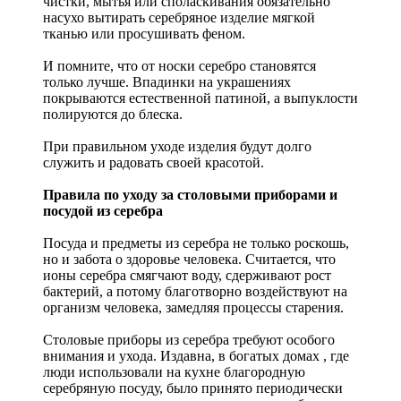
чистки, мытья или споласкивания обязательно
насухо вытирать серебряное изделие мягкой
тканью или просушивать феном.
И помните, что от носки серебро становятся
только лучше. Впадинки на украшениях
покрываются естественной патиной, а выпуклости
полируются до блеска.
При правильном уходе изделия будут долго
служить и радовать своей красотой.
Правила по уходу за столовыми приборами и
посудой из серебра
Посуда и предметы из серебра не только роскошь,
но и забота о здоровье человека. Считается, что
ионы серебра смягчают воду, сдерживают рост
бактерий, а потому благотворно воздействуют на
организм человека, замедляя процессы старения.
Столовые приборы из серебра требуют особого
внимания и ухода. Издавна, в богатых домах , где
люди использовали на кухне благородную
серебряную посуду, было принято периодически