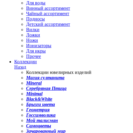
Для воды
Винный ассортимент
Чайный ассортимент
Подносы
Детский ассортимент
Вилки
Ложки
Ножи
Ионизаторы
Для икры
Прочее
Коллекции
Назад
Коллекции ювелирных изделий
Магия султанита
Mineral
Серебряная Птица
Minimal
Black&White
Брызги цвета
Геометрия
Госсимволика
Мой талисман
Самоцветы
Зачарованный мир