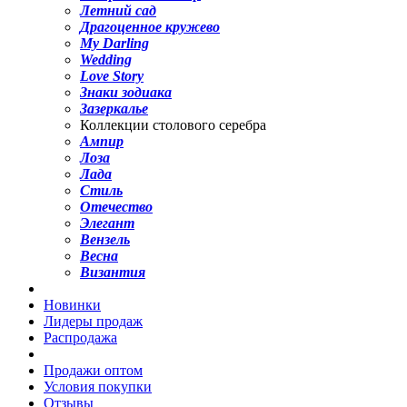
Летний сад
Драгоценное кружево
My Darling
Wedding
Love Story
Знаки зодиака
Зазеркалье
Коллекции столового серебра
Ампир
Лоза
Лада
Стиль
Отечество
Элегант
Вензель
Весна
Византия
Новинки
Лидеры продаж
Распродажа
Продажи оптом
Условия покупки
Отзывы