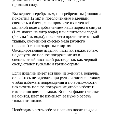
прилагая силу.
Вы вернете серебряным, посеребренным (толщина
покрытия 12 мк) и позолоченным изделиям
свежесть и блеск, если промоете их в теплой
мыльной воде с добавлением нашатырного спирта
(1 ст. ложка на литр воды) или с питьевой содой
(50 г. на 1 л. воды), после чего прочистите мягкой
тканью, смоченной смесью мела (зубного
порошка) с нашатырным спиртом.
Оксидированные изделия чистятся также, только
не допустимо полное погружение их в
специальный чистящий раствор, так как черный
оксид станет тусклым и грязно-серым.
Если изделие имеет вставки из жемчуга, коралла,
старайтесь не задевать при ручной чистке вставку,
чтобы избежать повреждения и по возможности
исключить полное погружение,чтобы избежать
изменения цвета вставки. Вставка фианит чистки
не боится, цвет не изменяет, ее нужно беречь
только от сколов.
Необходимо взять себе за правило после каждой