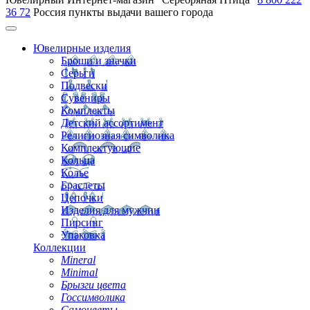
36 72
Россия
пункты выдачи вашего города
Ювелирные изделия
Броши и значки
Серьги
Подвески
Сувениры
Комплекты
Детский ассортимент
Религиозная символика
Комплектующие
Кольца
Колье
Браслеты
Цепочки
Изделия для мужчин
Пирсинг
Упаковка
Коллекции
Mineral
Minimal
Брызги цвета
Госсимволика
Самоцветы