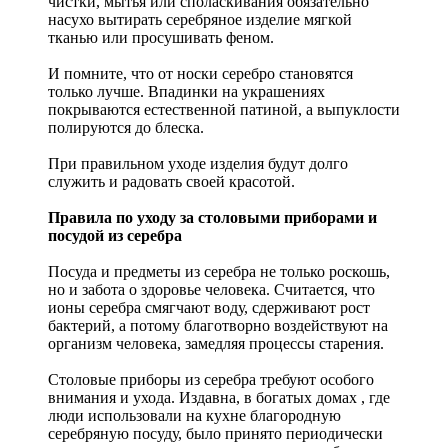
чистки, мытья или споласкивания обязательно
насухо вытирать серебряное изделие мягкой
тканью или просушивать феном.
И помните, что от носки серебро становятся
только лучше. Впадинки на украшениях
покрываются естественной патиной, а выпуклости
полируются до блеска.
При правильном уходе изделия будут долго
служить и радовать своей красотой.
Правила по уходу за столовыми приборами и
посудой из серебра
Посуда и предметы из серебра не только роскошь,
но и забота о здоровье человека. Считается, что
ионы серебра смягчают воду, сдерживают рост
бактерий, а потому благотворно воздействуют на
организм человека, замедляя процессы старения.
Столовые приборы из серебра требуют особого
внимания и ухода. Издавна, в богатых домах , где
люди использовали на кухне благородную
серебряную посуду, было принято периодически