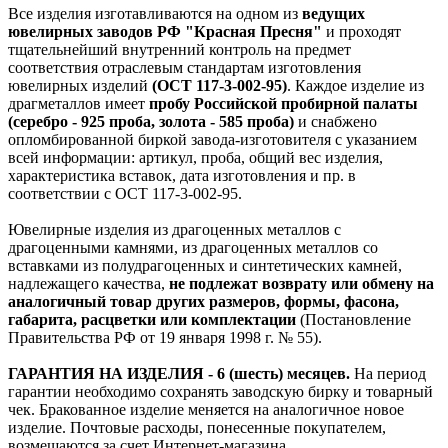
Все изделия изготавливаются на одном из
ведущих
ювелирных заводов РФ "Красная Пресня"
и проходят
тщательнейший внутренний контроль на предмет
соответствия отраслевым стандартам изготовления
ювелирных изделий
(ОСТ 117-3-002-95)
. Каждое изделие из
драгметаллов имеет
пробу Российской пробирной палаты
(серебро - 925 проба, золота - 585 проба)
и снабжено
опломбированной биркой завода-изготовителя с указанием
всей информации: артикул, проба, общий вес изделия,
характеристика вставок, дата изготовления и пр. в
соответствии с ОСТ 117-3-002-95.
Ювелирные изделия из драгоценных металлов с
драгоценными камнями, из драгоценных металлов со
вставками из полудрагоценных и синтетических камней,
надлежащего качества,
не подлежат возврату или обмену на
аналогичный товар других размеров, формы, фасона,
габарита, расцветки или комплектации
(Постановление
Правительства РФ от 19 января 1998 г. № 55).
ГАРАНТИЯ НА ИЗДЕЛИЯ - 6 (шесть) месяцев.
На период
гарантии необходимо сохранять заводскую бирку и товарный
чек. Бракованное изделие меняется на аналогичное новое
изделие. Почтовые расходы, понесенные покупателем,
возмещаются за счет Интернет-магазина.