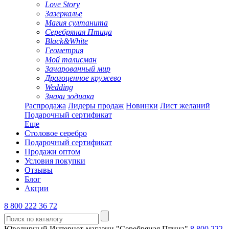
Love Story
Зазеркалье
Магия султанита
Серебряная Птица
Black&White
Геометрия
Мой талисман
Зачарованный мир
Драгоценное кружево
Wedding
Знаки зодиака
Распродажа
Лидеры продаж
Новинки
Лист желаний
Подарочный сертификат
Еще
Столовое серебро
Подарочный сертификат
Продажи оптом
Условия покупки
Отзывы
Блог
Акции
8 800 222 36 72
Ювелирный Интернет-магазин "Серебряная Птица"
8 800 222