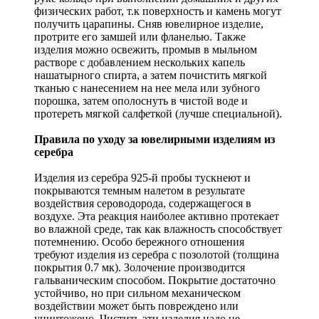
физических работ, т.к поверхность и камень могут
получить царапины. Сняв ювелирное изделие,
протрите его замшей или фланелью. Также
изделия можно освежить, промыв в мыльном
растворе с добавлением нескольких капель
нашатырного спирта, а затем почистить мягкой
тканью с нанесением на нее мела или зубного
порошка, затем ополоснуть в чистой воде и
протереть мягкой салфеткой (лучше специальной).
Правила по уходу за ювелирными изделиям из
серебра
Изделия из серебра 925-й пробы тускнеют и
покрываются темным налетом в результате
воздействия сероводорода, содержащегося в
воздухе. Эта реакция наиболее активно протекает
во влажной среде, так как влажность способствует
потемнению. Особо бережного отношения
требуют изделия из серебра с позолотой (толщина
покрытия 0.7 мк). Золочение производится
гальваническим способом. Покрытие достаточно
устойчиво, но при сильном механическом
воздействии может быть повреждено или
уничтожено. Чистить эти изделия надо не