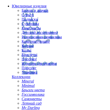
Ювелирные изделия
Броши и значки
Серьги
Подвески
Сувениры
Комплекты
Детский ассортимент
Религиозная символика
Комплектующие
Кольца
Колье
Браслеты
Цепочки
Изделия для мужчин
Пирсинг
Упаковка
Коллекции
Mineral
Minimal
Брызги цвета
Госсимволика
Самоцветы
Летний сад
My Darling