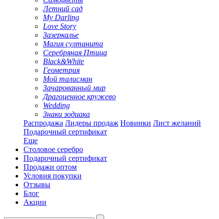
Летний сад
My Darling
Love Story
Зазеркалье
Магия султанита
Серебряная Птица
Black&White
Геометрия
Мой талисман
Зачарованный мир
Драгоценное кружево
Wedding
Знаки зодиака
Распродажа
Лидеры продаж
Новинки
Лист желаний
Подарочный сертификат
Еще
Столовое серебро
Подарочный сертификат
Продажи оптом
Условия покупки
Отзывы
Блог
Акции