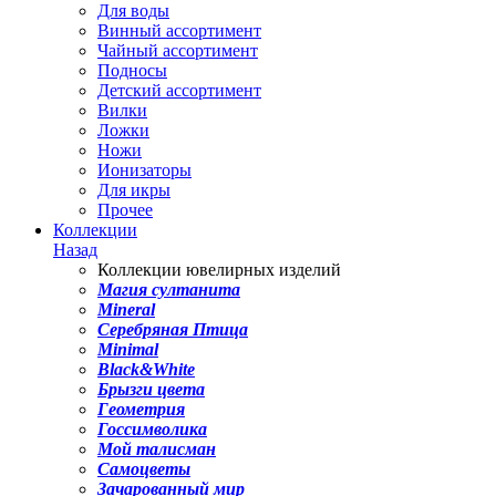
Для воды
Винный ассортимент
Чайный ассортимент
Подносы
Детский ассортимент
Вилки
Ложки
Ножи
Ионизаторы
Для икры
Прочее
Коллекции
Назад
Коллекции ювелирных изделий
Магия султанита
Mineral
Серебряная Птица
Minimal
Black&White
Брызги цвета
Геометрия
Госсимволика
Мой талисман
Самоцветы
Зачарованный мир