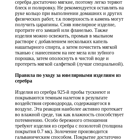
серебра достаточно мягкие, поэтому легко теряют
блеск и полировку. Не рекомендуется оставлять на
руке кольцо при выполнении домашних и других
физических работ, т.к поверхность и камень могут
получить царапины. Сняв ювелирное изделие,
протрите его замшей или фланелью. Также
изделия можно освежить, промыв в мыльном
растворе с добавлением нескольких капель
нашатырного спирта, а затем почистить мягкой
тканью с нанесением на нее мела или зубного
порошка, затем ополоснуть в чистой воде и
протереть мягкой салфеткой (лучше специальной).
Правила по уходу за ювелирными изделиям из
серебра
Изделия из серебра 925-й пробы тускнеют и
покрываются темным налетом в результате
воздействия сероводорода, содержащегося в
воздухе. Эта реакция наиболее активно протекает
во влажной среде, так как влажность способствует
потемнению. Особо бережного отношения
требуют изделия из серебра с позолотой (толщина
покрытия 0.7 мк). Золочение производится
гальваническим способом. Покрытие достаточно