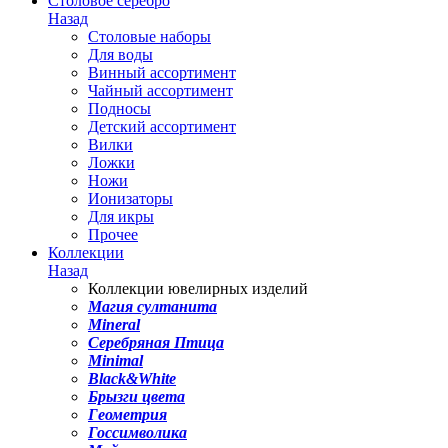
Столовое серебро
Назад
Столовые наборы
Для воды
Винный ассортимент
Чайный ассортимент
Подносы
Детский ассортимент
Вилки
Ложки
Ножи
Ионизаторы
Для икры
Прочее
Коллекции
Назад
Коллекции ювелирных изделий
Магия султанита
Mineral
Серебряная Птица
Minimal
Black&White
Брызги цвета
Геометрия
Госсимволика