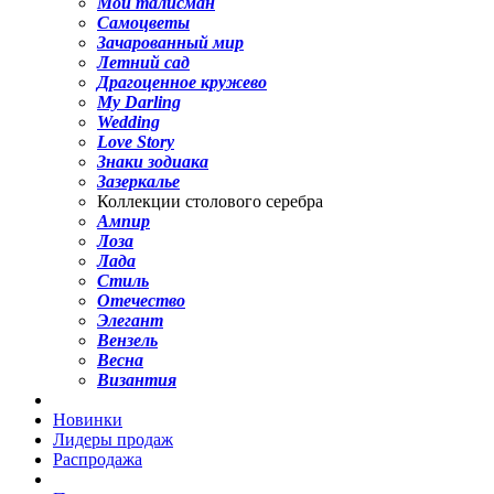
Мой талисман
Самоцветы
Зачарованный мир
Летний сад
Драгоценное кружево
My Darling
Wedding
Love Story
Знаки зодиака
Зазеркалье
Коллекции столового серебра
Ампир
Лоза
Лада
Стиль
Отечество
Элегант
Вензель
Весна
Византия
Новинки
Лидеры продаж
Распродажа