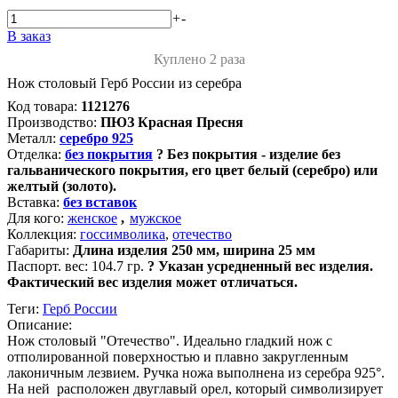
+
-
В заказ
Куплено 2 раза
Нож столовый Герб России из серебра
Код товара:
1121276
Производство:
ПЮЗ Красная Пресня
Металл:
серебро 925
Отделка:
без покрытия
?
Без покрытия - изделие без
гальванического покрытия, его цвет белый (серебро) или
желтый (золото).
Вставка:
без вставок
Для кого:
женское
,
мужское
Коллекция:
госсимволика
,
отечество
Габариты:
Длина изделия 250 мм, ширина 25 мм
Паспорт. вес:
104.7 гр.
?
Указан усредненный вес изделия.
Фактический вес изделия может отличаться.
Теги:
Герб России
Описание:
Нож столовый "Отечество". Идеально гладкий нож с
отполированной поверхностью и плавно закругленным
лаконичным лезвием. Ручка ножа выполнена из серебра 925°.
На ней расположен двуглавый орел, который символизирует