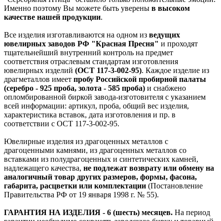
Именно поэтому Вы можете быть уверены
в высоком
качестве нашей продукции
.
Все изделия изготавливаются на одном из
ведущих
ювелирных заводов РФ "Красная Пресня"
и проходят
тщательнейший внутренний контроль на предмет
соответствия отраслевым стандартам изготовления
ювелирных изделий
(ОСТ 117-3-002-95)
. Каждое изделие из
драгметаллов имеет
пробу Российской пробирной палаты
(серебро - 925 проба, золота - 585 проба)
и снабжено
опломбированной биркой завода-изготовителя с указанием
всей информации: артикул, проба, общий вес изделия,
характеристика вставок, дата изготовления и пр. в
соответствии с ОСТ 117-3-002-95.
Ювелирные изделия из драгоценных металлов с
драгоценными камнями, из драгоценных металлов со
вставками из полудрагоценных и синтетических камней,
надлежащего качества,
не подлежат возврату или обмену на
аналогичный товар других размеров, формы, фасона,
габарита, расцветки или комплектации
(Постановление
Правительства РФ от 19 января 1998 г. № 55).
ГАРАНТИЯ НА ИЗДЕЛИЯ - 6 (шесть) месяцев.
На период