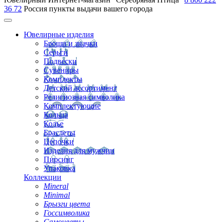
36 72
Россия
пункты выдачи вашего города
Ювелирные изделия
Броши и значки
Серьги
Подвески
Сувениры
Комплекты
Детский ассортимент
Религиозная символика
Комплектующие
Кольца
Колье
Браслеты
Цепочки
Изделия для мужчин
Пирсинг
Упаковка
Коллекции
Mineral
Minimal
Брызги цвета
Госсимволика
Самоцветы