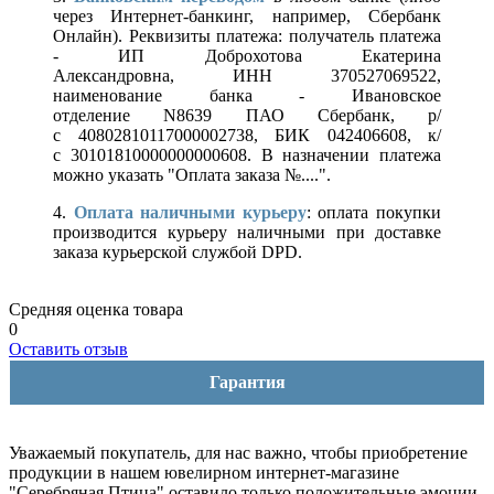
через Интернет-банкинг, например, Сбербанк
Онлайн). Реквизиты платежа: получатель платежа
- ИП Доброхотова Екатерина
Александровна, ИНН 370527069522,
наименование банка - Ивановское
отделение N8639 ПАО Сбербанк, р/
с 40802810117000002738, БИК 042406608, к/
с 30101810000000000608. В назначении платежа
можно указать "Оплата заказа №....".
4.
Оплата наличными курьеру
: оплата покупки
производится курьеру наличными при доставке
заказа курьерской службой DPD.
Средняя оценка товара
0
Оставить отзыв
Гарантия
Уважаемый покупатель, для нас важно, чтобы приобретение
продукции в нашем ювелирном интернет-магазине
"Серебряная Птица" оставило только положительные эмоции.