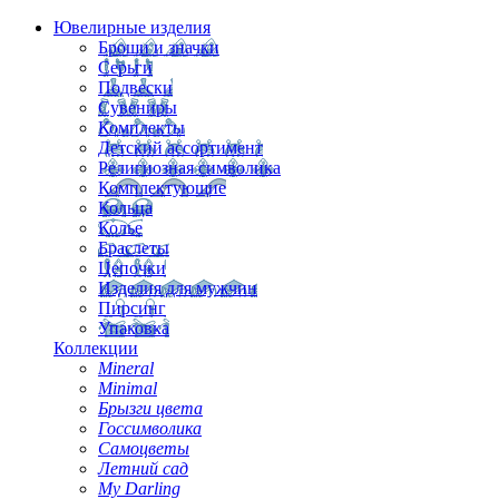
Ювелирные изделия
Броши и значки
Серьги
Подвески
Сувениры
Комплекты
Детский ассортимент
Религиозная символика
Комплектующие
Кольца
Колье
Браслеты
Цепочки
Изделия для мужчин
Пирсинг
Упаковка
Коллекции
Mineral
Minimal
Брызги цвета
Госсимволика
Самоцветы
Летний сад
My Darling