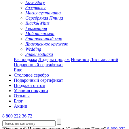
Love Story
Зазеркалье
Магия султанита
Серебряная Птица
Black&White
Геометрия
Мой талисман
Зачарованный мир
Драгоценное кружево
Wedding
Знаки зодиака
Распродажа
Лидеры продаж
Новинки
Лист желаний
Подарочный сертификат
Еще
Столовое серебро
Подарочный сертификат
Продажи оптом
Условия покупки
Отзывы
Блог
Акции
8 800 222 36 72
Ювелирный Интернет-магазин "Серебряная Птица"
8 800 222