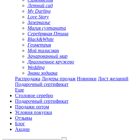
Летний сад
My Darling
Love Story
Зазеркалье
Магия султанита
Серебряная Птица
Black&White
Геометрия
Мой талисман
Зачарованный мир
Драгоценное кружево
Wedding
Знаки зодиака
Распродажа
Лидеры продаж
Новинки
Лист желаний
Подарочный сертификат
Еще
Столовое серебро
Подарочный сертификат
Продажи оптом
Условия покупки
Отзывы
Блог
Акции