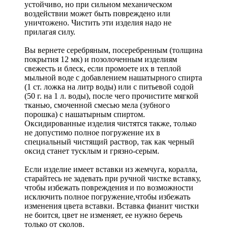
устойчиво, но при сильном механическом
воздействии может быть повреждено или
уничтожено. Чистить эти изделия надо не
прилагая силу.
Вы вернете серебряным, посеребренным (толщина
покрытия 12 мк) и позолоченным изделиям
свежесть и блеск, если промоете их в теплой
мыльной воде с добавлением нашатырного спирта
(1 ст. ложка на литр воды) или с питьевой содой
(50 г. на 1 л. воды), после чего прочистите мягкой
тканью, смоченной смесью мела (зубного
порошка) с нашатырным спиртом.
Оксидированные изделия чистятся также, только
не допустимо полное погружение их в
специальный чистящий раствор, так как черный
оксид станет тусклым и грязно-серым.
Если изделие имеет вставки из жемчуга, коралла,
старайтесь не задевать при ручной чистке вставку,
чтобы избежать повреждения и по возможности
исключить полное погружение,чтобы избежать
изменения цвета вставки. Вставка фианит чистки
не боится, цвет не изменяет, ее нужно беречь
только от сколов.