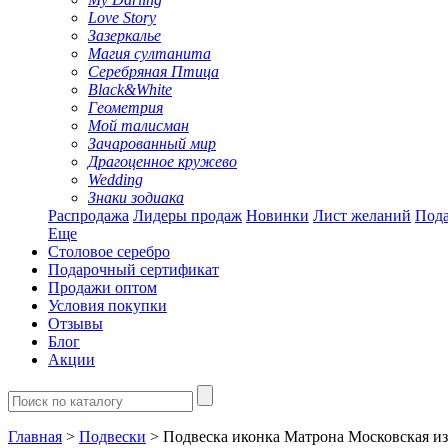
Love Story
Зазеркалье
Магия султанита
Серебряная Птица
Black&White
Геометрия
Мой талисман
Зачарованный мир
Драгоценное кружево
Wedding
Знаки зодиака
Распродажа
Лидеры продаж
Новинки
Лист желаний
Пода
Еще
Столовое серебро
Подарочный сертификат
Продажи оптом
Условия покупки
Отзывы
Блог
Акции
Главная
>
Подвески
> Подвеска иконка Матрона Московская из