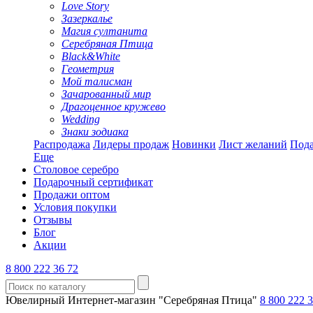
Love Story
Зазеркалье
Магия султанита
Серебряная Птица
Black&White
Геометрия
Мой талисман
Зачарованный мир
Драгоценное кружево
Wedding
Знаки зодиака
Распродажа
Лидеры продаж
Новинки
Лист желаний
Пода
Еще
Столовое серебро
Подарочный сертификат
Продажи оптом
Условия покупки
Отзывы
Блог
Акции
8 800 222 36 72
Ювелирный Интернет-магазин "Серебряная Птица"
8 800 222 