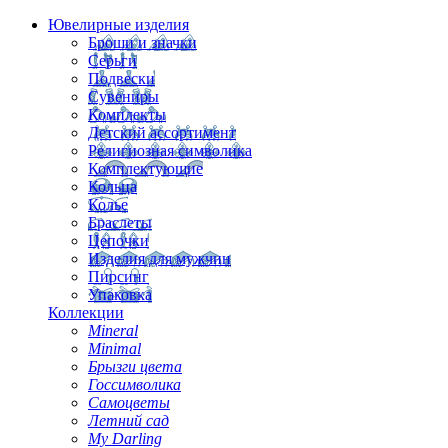
Ювелирные изделия
Броши и значки
Серьги
Подвески
Сувениры
Комплекты
Детский ассортимент
Религиозная символика
Комплектующие
Кольца
Колье
Браслеты
Цепочки
Изделия для мужчин
Пирсинг
Упаковка
Коллекции
Mineral
Minimal
Брызги цвета
Госсимволика
Самоцветы
Летний сад
My Darling