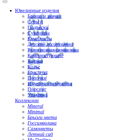
Ювелирные изделия
Броши и значки
Серьги
Подвески
Сувениры
Комплекты
Детский ассортимент
Религиозная символика
Комплектующие
Кольца
Колье
Браслеты
Цепочки
Изделия для мужчин
Пирсинг
Упаковка
Коллекции
Mineral
Minimal
Брызги цвета
Госсимволика
Самоцветы
Летний сад
My Darling