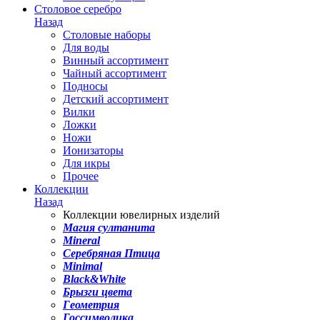
Столовое серебро
Назад
Столовые наборы
Для воды
Винный ассортимент
Чайный ассортимент
Подносы
Детский ассортимент
Вилки
Ложки
Ножи
Ионизаторы
Для икры
Прочее
Коллекции
Назад
Коллекции ювелирных изделий
Магия султанита
Mineral
Серебряная Птица
Minimal
Black&White
Брызги цвета
Геометрия
Госсимволика