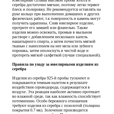
Ювелирные сплавы высокой пробы золота и
серебра достаточно мягкие, поэтому легко теряют
блеск и полировку. Не рекомендуется оставлять на
руке кольцо при выполнении домашних и других
физических работ, т.к поверхность и камень могут
получить царапины. Сняв ювелирное изделие,
протрите его замшей или фланелью. Также
изделия можно освежить, промыв в мыльном
растворе с добавлением нескольких капель
нашатырного спирта, а затем почистить мягкой
тканью с нанесением на нее мела или зубного
порошка, затем ополоснуть в чистой воде и
протереть мягкой салфеткой (лучше специальной).
Правила по уходу за ювелирными изделиям из
серебра
Изделия из серебра 925-й пробы тускнеют и
покрываются темным налетом в результате
воздействия сероводорода, содержащегося в
воздухе. Эта реакция наиболее активно протекает
во влажной среде, так как влажность способствует
потемнению. Особо бережного отношения
требуют изделия из серебра с позолотой (толщина
покрытия 0.7 мк). Золочение производится