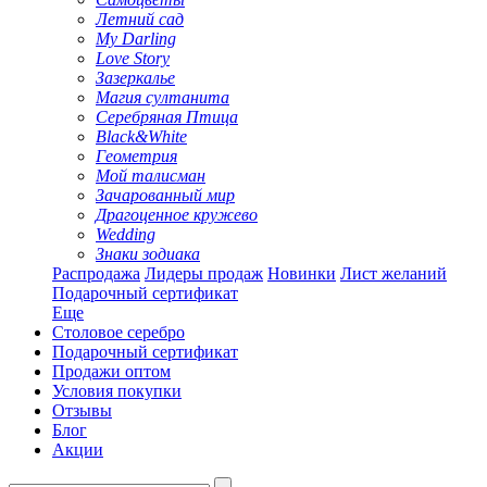
Летний сад
My Darling
Love Story
Зазеркалье
Магия султанита
Серебряная Птица
Black&White
Геометрия
Мой талисман
Зачарованный мир
Драгоценное кружево
Wedding
Знаки зодиака
Распродажа
Лидеры продаж
Новинки
Лист желаний
Подарочный сертификат
Еще
Столовое серебро
Подарочный сертификат
Продажи оптом
Условия покупки
Отзывы
Блог
Акции