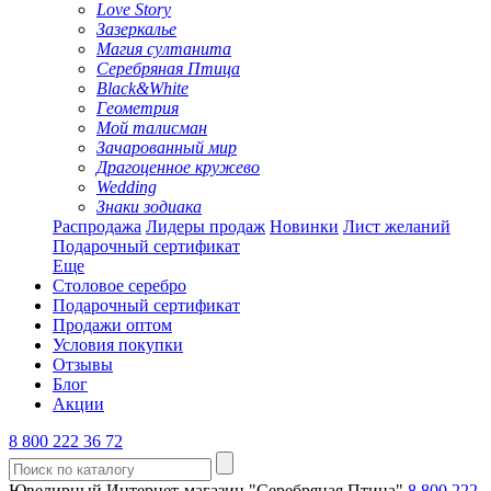
Love Story
Зазеркалье
Магия султанита
Серебряная Птица
Black&White
Геометрия
Мой талисман
Зачарованный мир
Драгоценное кружево
Wedding
Знаки зодиака
Распродажа
Лидеры продаж
Новинки
Лист желаний
Подарочный сертификат
Еще
Столовое серебро
Подарочный сертификат
Продажи оптом
Условия покупки
Отзывы
Блог
Акции
8 800 222 36 72
Ювелирный Интернет-магазин "Серебряная Птица"
8 800 222