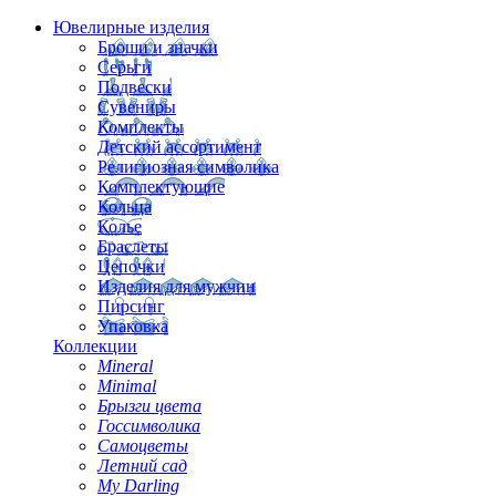
Ювелирные изделия
Броши и значки
Серьги
Подвески
Сувениры
Комплекты
Детский ассортимент
Религиозная символика
Комплектующие
Кольца
Колье
Браслеты
Цепочки
Изделия для мужчин
Пирсинг
Упаковка
Коллекции
Mineral
Minimal
Брызги цвета
Госсимволика
Самоцветы
Летний сад
My Darling