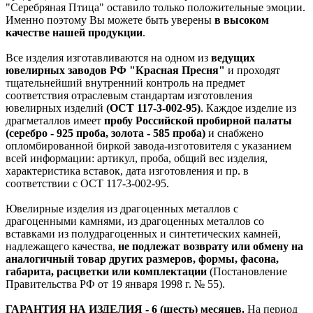
"Серебряная Птица" оставило только положительные эмоции.
Именно поэтому Вы можете быть уверены
в высоком
качестве нашей продукции
.
Все изделия изготавливаются на одном из
ведущих
ювелирных заводов РФ "Красная Пресня"
и проходят
тщательнейший внутренний контроль на предмет
соответствия отраслевым стандартам изготовления
ювелирных изделий
(ОСТ 117-3-002-95)
. Каждое изделие из
драгметаллов имеет
пробу Российской пробирной палаты
(серебро - 925 проба, золота - 585 проба)
и снабжено
опломбированной биркой завода-изготовителя с указанием
всей информации: артикул, проба, общий вес изделия,
характеристика вставок, дата изготовления и пр. в
соответствии с ОСТ 117-3-002-95.
Ювелирные изделия из драгоценных металлов с
драгоценными камнями, из драгоценных металлов со
вставками из полудрагоценных и синтетических камней,
надлежащего качества,
не подлежат возврату или обмену на
аналогичный товар других размеров, формы, фасона,
габарита, расцветки или комплектации
(Постановление
Правительства РФ от 19 января 1998 г. № 55).
ГАРАНТИЯ НА ИЗДЕЛИЯ - 6 (шесть) месяцев.
На период