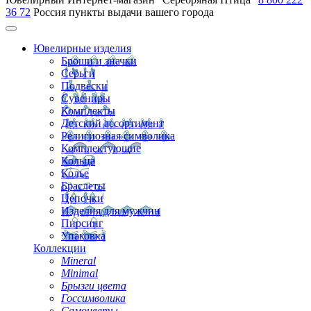
36 72
Россия
пункты выдачи вашего города
Ювелирные изделия
Броши и значки
Серьги
Подвески
Сувениры
Комплекты
Детский ассортимент
Религиозная символика
Комплектующие
Кольца
Колье
Браслеты
Цепочки
Изделия для мужчин
Пирсинг
Упаковка
Коллекции
Mineral
Minimal
Брызги цвета
Госсимволика
Самоцветы