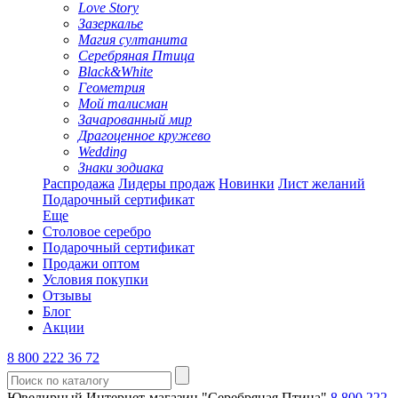
Love Story
Зазеркалье
Магия султанита
Серебряная Птица
Black&White
Геометрия
Мой талисман
Зачарованный мир
Драгоценное кружево
Wedding
Знаки зодиака
Распродажа
Лидеры продаж
Новинки
Лист желаний
Подарочный сертификат
Еще
Столовое серебро
Подарочный сертификат
Продажи оптом
Условия покупки
Отзывы
Блог
Акции
8 800 222 36 72
Ювелирный Интернет-магазин "Серебряная Птица"
8 800 222