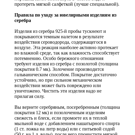
протереть мягкой салфеткой (лучше специальной).
Правила по уходу за ювелирными изделиям из
серебра
Изделия из серебра 925-й пробы тускнеют и
покрываются темным налетом в результате
воздействия сероводорода, содержащегося в
воздухе. Эта реакция наиболее активно протекает
во влажной среде, так как влажность способствует
потемнению. Особо бережного отношения
требуют изделия из серебра с позолотой (толщина
покрытия 0.7 мк). Золочение производится
гальваническим способом. Покрытие достаточно
устойчиво, но при сильном механическом
воздействии может быть повреждено или
уничтожено. Чистить эти изделия надо не
прилагая силу.
Вы вернете серебряным, посеребренным (толщина
покрытия 12 мк) и позолоченным изделиям
свежесть и блеск, если промоете их в теплой
мыльной воде с добавлением нашатырного спирта
(1 ст. ложка на литр воды) или с питьевой содой
(50 г. на 1 л. воды), после чего прочистите мягкой