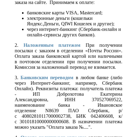
заказа на сайте. Принимаем к оплате:
банковские карты VISA, Mastercard;
электронные деньги (кошельки
Яндекс.Деньги, QIWI Кошелек и другие);
через интернет-банкинг (Сбербанк-онлайн и
онлайн-сервисы других банков).
2.
Наложенным платежом
При получении
посылки с заказом в отделении «Почты России».
Оплата заказа банковской картой или наличными
в почтовом отделении при получении посылки.
Комиссия за наложенный перевод не взимается.
3.
Банковским переводом
в любом банке (либо
через Интернет-банкинг, например, Сбербанк
Онлайн). Реквизиты платежа: получатель платежа
- ИП Доброхотова Екатерина
Александровна, ИНН 370527069522,
наименование банка - Ивановское
отделение N8639 ПАО Сбербанк, р/
с 40802810117000002738, БИК 042406608, к/
с 30101810000000000608. В назначении платежа
можно указать "Оплата заказа №....".