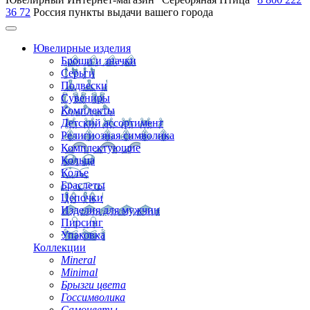
36 72
Россия
пункты выдачи вашего города
Ювелирные изделия
Броши и значки
Серьги
Подвески
Сувениры
Комплекты
Детский ассортимент
Религиозная символика
Комплектующие
Кольца
Колье
Браслеты
Цепочки
Изделия для мужчин
Пирсинг
Упаковка
Коллекции
Mineral
Minimal
Брызги цвета
Госсимволика
Самоцветы