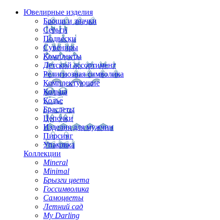
Ювелирные изделия
Броши и значки
Серьги
Подвески
Сувениры
Комплекты
Детский ассортимент
Религиозная символика
Комплектующие
Кольца
Колье
Браслеты
Цепочки
Изделия для мужчин
Пирсинг
Упаковка
Коллекции
Mineral
Minimal
Брызги цвета
Госсимволика
Самоцветы
Летний сад
My Darling