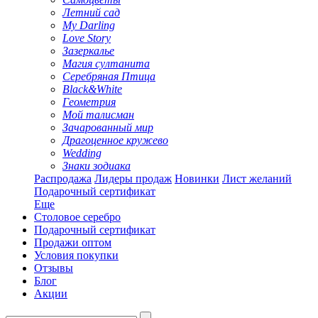
Летний сад
My Darling
Love Story
Зазеркалье
Магия султанита
Серебряная Птица
Black&White
Геометрия
Мой талисман
Зачарованный мир
Драгоценное кружево
Wedding
Знаки зодиака
Распродажа
Лидеры продаж
Новинки
Лист желаний
Подарочный сертификат
Еще
Столовое серебро
Подарочный сертификат
Продажи оптом
Условия покупки
Отзывы
Блог
Акции