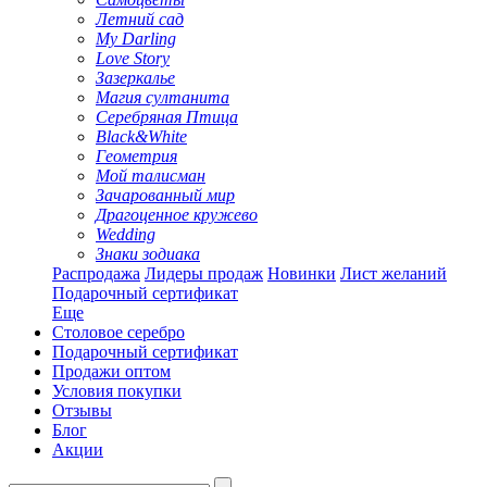
Летний сад
My Darling
Love Story
Зазеркалье
Магия султанита
Серебряная Птица
Black&White
Геометрия
Мой талисман
Зачарованный мир
Драгоценное кружево
Wedding
Знаки зодиака
Распродажа
Лидеры продаж
Новинки
Лист желаний
Подарочный сертификат
Еще
Столовое серебро
Подарочный сертификат
Продажи оптом
Условия покупки
Отзывы
Блог
Акции