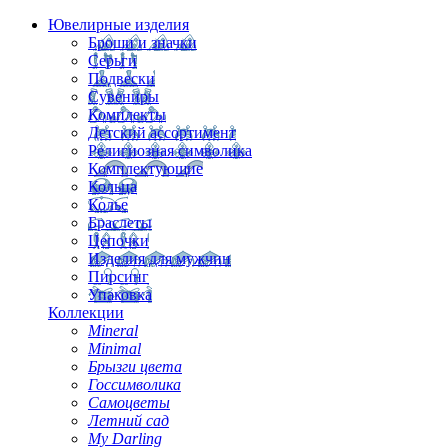
Ювелирные изделия
Броши и значки
Серьги
Подвески
Сувениры
Комплекты
Детский ассортимент
Религиозная символика
Комплектующие
Кольца
Колье
Браслеты
Цепочки
Изделия для мужчин
Пирсинг
Упаковка
Коллекции
Mineral
Minimal
Брызги цвета
Госсимволика
Самоцветы
Летний сад
My Darling