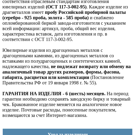
соответствия отраслевым стандартам изготовления
ювелирных изделий
(ОСТ 117-3-002-95)
. Каждое изделие из
драгметаллов имеет
пробу Российской пробирной палаты
(серебро - 925 проба, золота - 585 проба)
и снабжено
опломбированной биркой завода-изготовителя с указанием
всей информации: артикул, проба, общий вес изделия,
характеристика вставок, дата изготовления и пр. в
соответствии с ОСТ 117-3-002-95.
Ювелирные изделия из драгоценных металлов с
драгоценными камнями, из драгоценных металлов со
вставками из полудрагоценных и синтетических камней,
надлежащего качества,
не подлежат возврату или обмену на
аналогичный товар других размеров, формы, фасона,
габарита, расцветки или комплектации
(Постановление
Правительства РФ от 19 января 1998 г. № 55).
ГАРАНТИЯ НА ИЗДЕЛИЯ - 6 (шесть) месяцев.
На период
гарантии необходимо сохранять заводскую бирку и товарный
чек. Бракованное изделие меняется на аналогичное новое
изделие. Почтовые расходы, понесенные покупателем,
возмещаются за счет Интернет-магазина.
Уход за изделиями