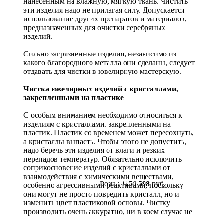
нанесенным на влажную, мягкую ткань. Чистить
эти изделия надо не прилагая силу. Допускается
использование других препаратов и материалов,
предназначенных для очистки серебряных
изделий.
Сильно загрязненные изделия, независимо из
какого благородного металла они сделаны, следует
отдавать для чистки в ювелирную мастерскую.
Чистка ювелирных изделий с кристаллами,
закрепленными на пластике
С особым вниманием необходимо относиться к
изделиям с кристаллами, закрепленными на
пластик. Пластик со временем может пересохнуть,
а кристаллы выпасть. Чтобы этого не допустить,
надо беречь эти изделия от влаги и резких
перепадов температур. Обязательно исключить
соприкосновение изделий с кристаллами от
взаимодействия с химическими веществами,
Розн.:
1150
598
руб.
особенно агрессивными реактивами, поскольку
они могут не просто повредить кристалл, но и
изменить цвет пластиковой основы. Чистку
производить очень аккуратно, ни в коем случае не