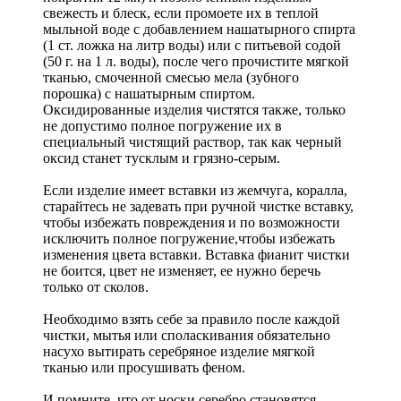
свежесть и блеск, если промоете их в теплой
мыльной воде с добавлением нашатырного спирта
(1 ст. ложка на литр воды) или с питьевой содой
(50 г. на 1 л. воды), после чего прочистите мягкой
тканью, смоченной смесью мела (зубного
порошка) с нашатырным спиртом.
Оксидированные изделия чистятся также, только
не допустимо полное погружение их в
специальный чистящий раствор, так как черный
оксид станет тусклым и грязно-серым.
Если изделие имеет вставки из жемчуга, коралла,
старайтесь не задевать при ручной чистке вставку,
чтобы избежать повреждения и по возможности
исключить полное погружение,чтобы избежать
изменения цвета вставки. Вставка фианит чистки
не боится, цвет не изменяет, ее нужно беречь
только от сколов.
Необходимо взять себе за правило после каждой
чистки, мытья или споласкивания обязательно
насухо вытирать серебряное изделие мягкой
тканью или просушивать феном.
И помните, что от носки серебро становятся