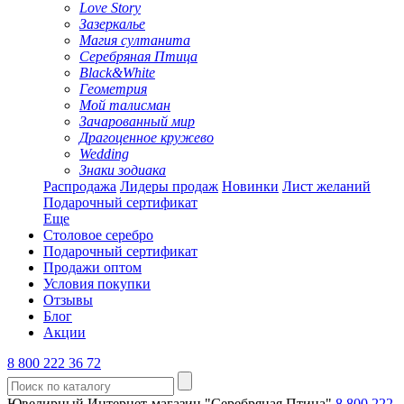
Love Story
Зазеркалье
Магия султанита
Серебряная Птица
Black&White
Геометрия
Мой талисман
Зачарованный мир
Драгоценное кружево
Wedding
Знаки зодиака
Распродажа
Лидеры продаж
Новинки
Лист желаний
Подарочный сертификат
Еще
Столовое серебро
Подарочный сертификат
Продажи оптом
Условия покупки
Отзывы
Блог
Акции
8 800 222 36 72
Ювелирный Интернет-магазин "Серебряная Птица"
8 800 222