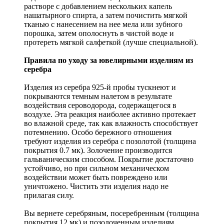
растворе с добавлением нескольких капель
нашатырного спирта, а затем почистить мягкой
тканью с нанесением на нее мела или зубного
порошка, затем ополоснуть в чистой воде и
протереть мягкой салфеткой (лучше специальной).
Правила по уходу за ювелирными изделиям из
серебра
Изделия из серебра 925-й пробы тускнеют и
покрываются темным налетом в результате
воздействия сероводорода, содержащегося в
воздухе. Эта реакция наиболее активно протекает
во влажной среде, так как влажность способствует
потемнению. Особо бережного отношения
требуют изделия из серебра с позолотой (толщина
покрытия 0.7 мк). Золочение производится
гальваническим способом. Покрытие достаточно
устойчиво, но при сильном механическом
воздействии может быть повреждено или
уничтожено. Чистить эти изделия надо не
прилагая силу.
Вы вернете серебряным, посеребренным (толщина
покрытия 12 мк) и позолоченным изделиям