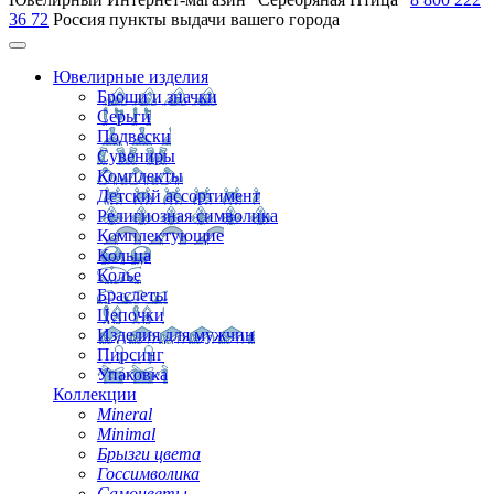
36 72
Россия
пункты выдачи вашего города
Ювелирные изделия
Броши и значки
Серьги
Подвески
Сувениры
Комплекты
Детский ассортимент
Религиозная символика
Комплектующие
Кольца
Колье
Браслеты
Цепочки
Изделия для мужчин
Пирсинг
Упаковка
Коллекции
Mineral
Minimal
Брызги цвета
Госсимволика
Самоцветы