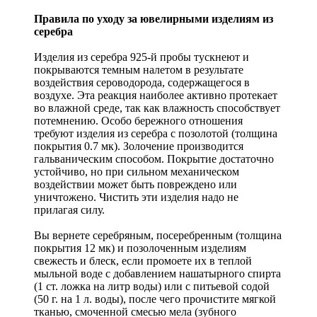
Правила по уходу за ювелирными изделиям из
серебра
Изделия из серебра 925-й пробы тускнеют и
покрываются темным налетом в результате
воздействия сероводорода, содержащегося в
воздухе. Эта реакция наиболее активно протекает
во влажной среде, так как влажность способствует
потемнению. Особо бережного отношения
требуют изделия из серебра с позолотой (толщина
покрытия 0.7 мк). Золочение производится
гальваническим способом. Покрытие достаточно
устойчиво, но при сильном механическом
воздействии может быть повреждено или
уничтожено. Чистить эти изделия надо не
прилагая силу.
Вы вернете серебряным, посеребренным (толщина
покрытия 12 мк) и позолоченным изделиям
свежесть и блеск, если промоете их в теплой
мыльной воде с добавлением нашатырного спирта
(1 ст. ложка на литр воды) или с питьевой содой
(50 г. на 1 л. воды), после чего прочистите мягкой
тканью, смоченной смесью мела (зубного