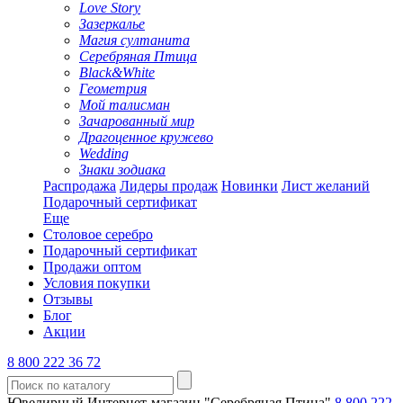
Love Story
Зазеркалье
Магия султанита
Серебряная Птица
Black&White
Геометрия
Мой талисман
Зачарованный мир
Драгоценное кружево
Wedding
Знаки зодиака
Распродажа
Лидеры продаж
Новинки
Лист желаний
Подарочный сертификат
Еще
Столовое серебро
Подарочный сертификат
Продажи оптом
Условия покупки
Отзывы
Блог
Акции
8 800 222 36 72
Ювелирный Интернет-магазин "Серебряная Птица"
8 800 222