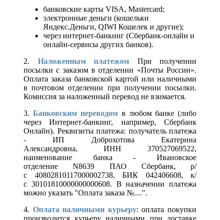
банковские карты VISA, Mastercard;
электронные деньги (кошельки
Яндекс.Деньги, QIWI Кошелек и другие);
через интернет-банкинг (Сбербанк-онлайн и
онлайн-сервисы других банков).
2.
Наложенным платежом
При получении
посылки с заказом в отделении «Почты России».
Оплата заказа банковской картой или наличными
в почтовом отделении при получении посылки.
Комиссия за наложенный перевод не взимается.
3.
Банковским переводом
в любом банке (либо
через Интернет-банкинг, например, Сбербанк
Онлайн). Реквизиты платежа: получатель платежа
- ИП Доброхотова Екатерина
Александровна, ИНН 370527069522,
наименование банка - Ивановское
отделение N8639 ПАО Сбербанк, р/
с 40802810117000002738, БИК 042406608, к/
с 30101810000000000608. В назначении платежа
можно указать "Оплата заказа №....".
4.
Оплата наличными курьеру
: оплата покупки
производится курьеру наличными при доставке