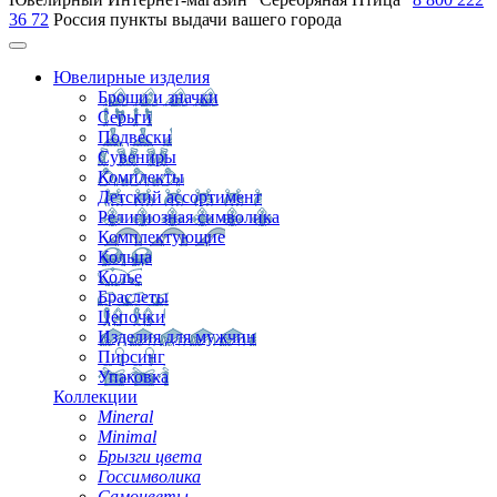
36 72
Россия
пункты выдачи вашего города
Ювелирные изделия
Броши и значки
Серьги
Подвески
Сувениры
Комплекты
Детский ассортимент
Религиозная символика
Комплектующие
Кольца
Колье
Браслеты
Цепочки
Изделия для мужчин
Пирсинг
Упаковка
Коллекции
Mineral
Minimal
Брызги цвета
Госсимволика
Самоцветы