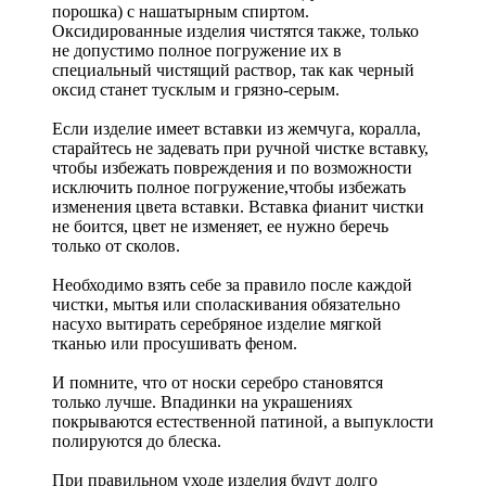
порошка) с нашатырным спиртом.
Оксидированные изделия чистятся также, только
не допустимо полное погружение их в
специальный чистящий раствор, так как черный
оксид станет тусклым и грязно-серым.
Если изделие имеет вставки из жемчуга, коралла,
старайтесь не задевать при ручной чистке вставку,
чтобы избежать повреждения и по возможности
исключить полное погружение,чтобы избежать
изменения цвета вставки. Вставка фианит чистки
не боится, цвет не изменяет, ее нужно беречь
только от сколов.
Необходимо взять себе за правило после каждой
чистки, мытья или споласкивания обязательно
насухо вытирать серебряное изделие мягкой
тканью или просушивать феном.
И помните, что от носки серебро становятся
только лучше. Впадинки на украшениях
покрываются естественной патиной, а выпуклости
полируются до блеска.
При правильном уходе изделия будут долго