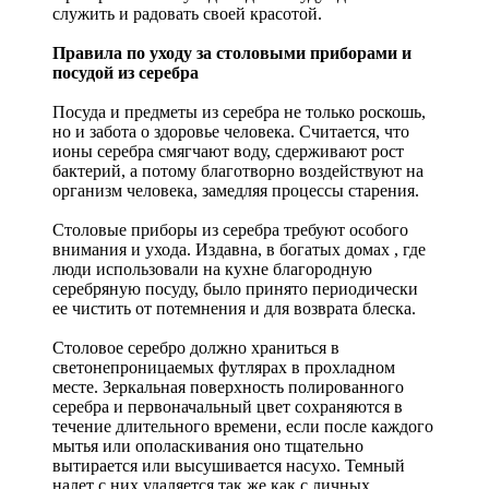
служить и радовать своей красотой.
Правила по уходу за столовыми приборами и
посудой из серебра
Посуда и предметы из серебра не только роскошь,
но и забота о здоровье человека. Считается, что
ионы серебра смягчают воду, сдерживают рост
бактерий, а потому благотворно воздействуют на
организм человека, замедляя процессы старения.
Столовые приборы из серебра требуют особого
внимания и ухода. Издавна, в богатых домах , где
люди использовали на кухне благородную
серебряную посуду, было принято периодически
ее чистить от потемнения и для возврата блеска.
Столовое серебро должно храниться в
светонепроницаемых футлярах в прохладном
месте. Зеркальная поверхность полированного
серебра и первоначальный цвет сохраняются в
течение длительного времени, если после каждого
мытья или ополаскивания оно тщательно
вытирается или высушивается насухо. Темный
налет с них удаляется так же как с личных