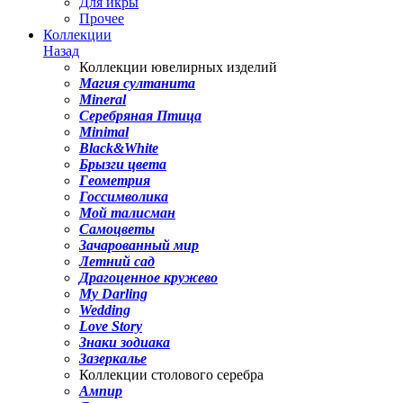
Для икры
Прочее
Коллекции
Назад
Коллекции ювелирных изделий
Магия султанита
Mineral
Серебряная Птица
Minimal
Black&White
Брызги цвета
Геометрия
Госсимволика
Мой талисман
Самоцветы
Зачарованный мир
Летний сад
Драгоценное кружево
My Darling
Wedding
Love Story
Знаки зодиака
Зазеркалье
Коллекции столового серебра
Ампир