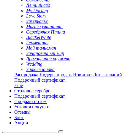
Летний сад
My Darling
Love Story
Зазеркалье
Магия султанита
Серебряная Птица
Black&White
Геометрия
Мой талисман
Зачарованный мир
Драгоценное кружево
Wedding
Знаки зодиака
Распродажа
Лидеры продаж
Новинки
Лист желаний
Подарочный сертификат
Еще
Столовое серебро
Подарочный сертификат
Продажи оптом
Условия покупки
Отзывы
Блог
Акции