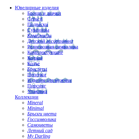
Ювелирные изделия
Броши и значки
Серьги
Подвески
Сувениры
Комплекты
Детский ассортимент
Религиозная символика
Комплектующие
Кольца
Колье
Браслеты
Цепочки
Изделия для мужчин
Пирсинг
Упаковка
Коллекции
Mineral
Minimal
Брызги цвета
Госсимволика
Самоцветы
Летний сад
My Darling