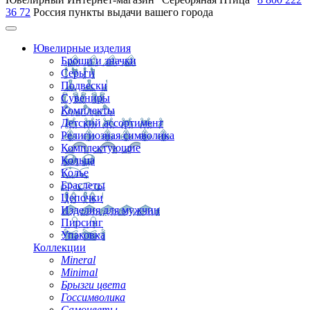
36 72
Россия
пункты выдачи вашего города
Ювелирные изделия
Броши и значки
Серьги
Подвески
Сувениры
Комплекты
Детский ассортимент
Религиозная символика
Комплектующие
Кольца
Колье
Браслеты
Цепочки
Изделия для мужчин
Пирсинг
Упаковка
Коллекции
Mineral
Minimal
Брызги цвета
Госсимволика
Самоцветы