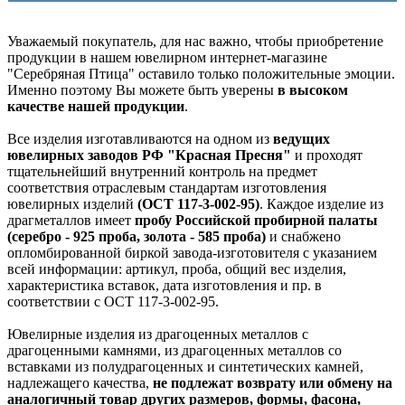
Уважаемый покупатель, для нас важно, чтобы приобретение
продукции в нашем ювелирном интернет-магазине
"Серебряная Птица" оставило только положительные эмоции.
Именно поэтому Вы можете быть уверены
в высоком
качестве нашей продукции
.
Все изделия изготавливаются на одном из
ведущих
ювелирных заводов РФ "Красная Пресня"
и проходят
тщательнейший внутренний контроль на предмет
соответствия отраслевым стандартам изготовления
ювелирных изделий
(ОСТ 117-3-002-95)
. Каждое изделие из
драгметаллов имеет
пробу Российской пробирной палаты
(серебро - 925 проба, золота - 585 проба)
и снабжено
опломбированной биркой завода-изготовителя с указанием
всей информации: артикул, проба, общий вес изделия,
характеристика вставок, дата изготовления и пр. в
соответствии с ОСТ 117-3-002-95.
Ювелирные изделия из драгоценных металлов с
драгоценными камнями, из драгоценных металлов со
вставками из полудрагоценных и синтетических камней,
надлежащего качества,
не подлежат возврату или обмену на
аналогичный товар других размеров, формы, фасона,