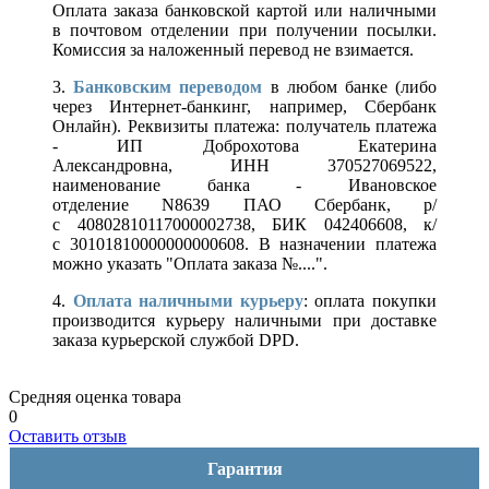
Оплата заказа банковской картой или наличными
в почтовом отделении при получении посылки.
Комиссия за наложенный перевод не взимается.
3.
Банковским переводом
в любом банке (либо
через Интернет-банкинг, например, Сбербанк
Онлайн). Реквизиты платежа: получатель платежа
- ИП Доброхотова Екатерина
Александровна, ИНН 370527069522,
наименование банка - Ивановское
отделение N8639 ПАО Сбербанк, р/
с 40802810117000002738, БИК 042406608, к/
с 30101810000000000608. В назначении платежа
можно указать "Оплата заказа №....".
4.
Оплата наличными курьеру
: оплата покупки
производится курьеру наличными при доставке
заказа курьерской службой DPD.
Средняя оценка товара
0
Оставить отзыв
Гарантия