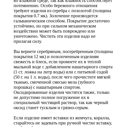
во влажной среде, так как влажность способствует
потемнению. Особо бережного отношения
требуют изделия из серебра с позолотой (толщина
покрытия 0.7 мк). Золочение производится
гальваническим способом. Покрытие достаточно
устойчиво, но при сильном механическом
воздействии может быть повреждено или
уничтожено. Чистить эти изделия надо не
прилагая силу.
Вы вернете серебряным, посеребренным (толщина
покрытия 12 мк) и позолоченным изделиям
свежесть и блеск, если промоете их в теплой
мыльной воде с добавлением нашатырного спирта
(1 ст. ложка на литр воды) или с питьевой содой
(50 г. на 1 л. воды), после чего прочистите мягкой
тканью, смоченной смесью мела (зубного
порошка) с нашатырным спиртом.
Оксидированные изделия чистятся также, только
не допустимо полное погружение их в
специальный чистящий раствор, так как черный
оксид станет тусклым и грязно-серым.
Если изделие имеет вставки из жемчуга, коралла,
старайтесь не задевать при ручной чистке вставку,