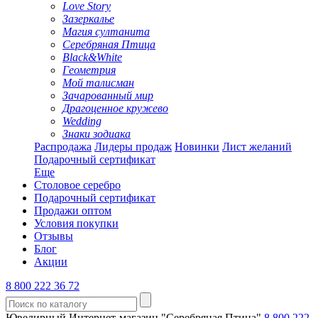
Love Story
Зазеркалье
Магия султанита
Серебряная Птица
Black&White
Геометрия
Мой талисман
Зачарованный мир
Драгоценное кружево
Wedding
Знаки зодиака
Распродажа
Лидеры продаж
Новинки
Лист желаний
Подарочный сертификат
Еще
Столовое серебро
Подарочный сертификат
Продажи оптом
Условия покупки
Отзывы
Блог
Акции
8 800 222 36 72
Ювелирный Интернет-магазин "Серебряная Птица"
8 800 222