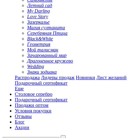
Летний сад
My Darling
Love Story
Зазеркалье
Магия султанита
Серебряная Птица
Black&White
Геометрия
Мой талисман
Зачарованный мир
Драгоценное кружево
Wedding
Знаки зодиака
Распродажа
Лидеры продаж
Новинки
Лист желаний
Подарочный сертификат
Еще
Столовое серебро
Подарочный сертификат
Продажи оптом
Условия покупки
Отзывы
Блог
Акции