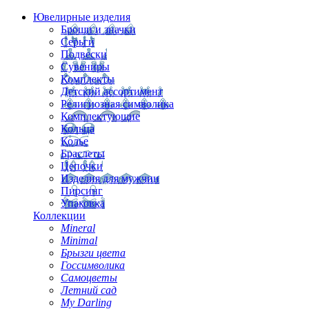
Ювелирные изделия
Броши и значки
Серьги
Подвески
Сувениры
Комплекты
Детский ассортимент
Религиозная символика
Комплектующие
Кольца
Колье
Браслеты
Цепочки
Изделия для мужчин
Пирсинг
Упаковка
Коллекции
Mineral
Minimal
Брызги цвета
Госсимволика
Самоцветы
Летний сад
My Darling