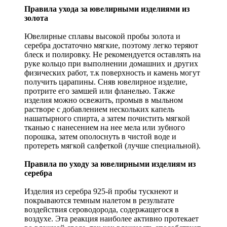
Правила ухода за ювелирными изделиями из
золота
Ювелирные сплавы высокой пробы золота и
серебра достаточно мягкие, поэтому легко теряют
блеск и полировку. Не рекомендуется оставлять на
руке кольцо при выполнении домашних и других
физических работ, т.к поверхность и камень могут
получить царапины. Сняв ювелирное изделие,
протрите его замшей или фланелью. Также
изделия можно освежить, промыв в мыльном
растворе с добавлением нескольких капель
нашатырного спирта, а затем почистить мягкой
тканью с нанесением на нее мела или зубного
порошка, затем ополоснуть в чистой воде и
протереть мягкой салфеткой (лучше специальной).
Правила по уходу за ювелирными изделиям из
серебра
Изделия из серебра 925-й пробы тускнеют и
покрываются темным налетом в результате
воздействия сероводорода, содержащегося в
воздухе. Эта реакция наиболее активно протекает