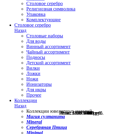
Столовое серебро
Религиозная символика
Упаковка
Комплектующие
Столовое серебро
Назад
Столовые наборы
Для воды
Винный ассортимент
Чайный ассортимент
Подносы
Детский ассортимент
Вилки
Ложки
Ножи
Ионизаторы
Для икры
Прочее
Коллекции
Назад
Коллекции ювелирных изделий
Розн.:
Розн.:
Розн.:
Розн.:
Розн.:
6930
1350
1550
1230
1480
5 198
1 013
1 163
640
784
руб.
руб.
руб.
руб.
руб.
Магия султанита
Mineral
Серебряная Птица
Minimal