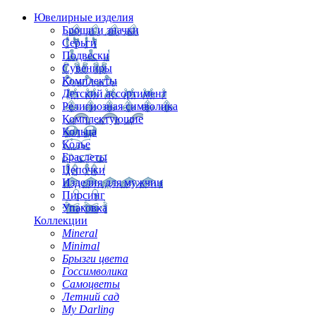
Ювелирные изделия
Броши и значки
Серьги
Подвески
Сувениры
Комплекты
Детский ассортимент
Религиозная символика
Комплектующие
Кольца
Колье
Браслеты
Цепочки
Изделия для мужчин
Пирсинг
Упаковка
Коллекции
Mineral
Minimal
Брызги цвета
Госсимволика
Самоцветы
Летний сад
My Darling