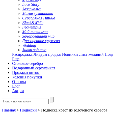
Love Story
Зазеркалье
Магия султанита
Серебряная Птица
Black&White
Геометрия
Мой талисман
Зачарованный мир
Драгоценное кружево
Wedding
Знаки зодиака
Распродажа
Лидеры продаж
Новинки
Лист желаний
Пода
Еще
Столовое серебро
Подарочный сертификат
Продажи оптом
Условия покупки
Отзывы
Блог
Акции
Главная
>
Подвески
> Подвеска крест из золоченого серебра