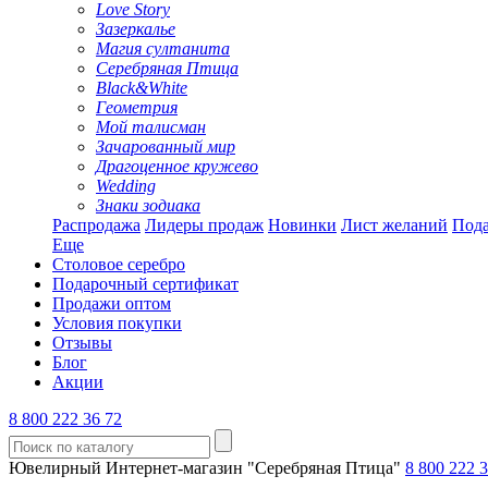
Love Story
Зазеркалье
Магия султанита
Серебряная Птица
Black&White
Геометрия
Мой талисман
Зачарованный мир
Драгоценное кружево
Wedding
Знаки зодиака
Распродажа
Лидеры продаж
Новинки
Лист желаний
Пода
Еще
Столовое серебро
Подарочный сертификат
Продажи оптом
Условия покупки
Отзывы
Блог
Акции
8 800 222 36 72
Ювелирный Интернет-магазин "Серебряная Птица"
8 800 222 