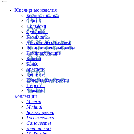
Ювелирные изделия
Броши и значки
Серьги
Подвески
Сувениры
Комплекты
Детский ассортимент
Религиозная символика
Комплектующие
Кольца
Колье
Браслеты
Цепочки
Изделия для мужчин
Пирсинг
Упаковка
Коллекции
Mineral
Minimal
Брызги цвета
Госсимволика
Самоцветы
Летний сад
My Darling