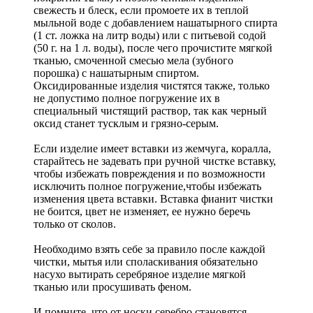
свежесть и блеск, если промоете их в теплой
мыльной воде с добавлением нашатырного спирта
(1 ст. ложка на литр воды) или с питьевой содой
(50 г. на 1 л. воды), после чего прочистите мягкой
тканью, смоченной смесью мела (зубного
порошка) с нашатырным спиртом.
Оксидированные изделия чистятся также, только
не допустимо полное погружение их в
специальный чистящий раствор, так как черный
оксид станет тусклым и грязно-серым.
Если изделие имеет вставки из жемчуга, коралла,
старайтесь не задевать при ручной чистке вставку,
чтобы избежать повреждения и по возможности
исключить полное погружение,чтобы избежать
изменения цвета вставки. Вставка фианит чистки
не боится, цвет не изменяет, ее нужно беречь
только от сколов.
Необходимо взять себе за правило после каждой
чистки, мытья или споласкивания обязательно
насухо вытирать серебряное изделие мягкой
тканью или просушивать феном.
И помните, что от носки серебро становятся