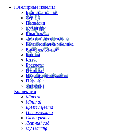
Ювелирные изделия
Броши и значки
Серьги
Подвески
Сувениры
Комплекты
Детский ассортимент
Религиозная символика
Комплектующие
Кольца
Колье
Браслеты
Цепочки
Изделия для мужчин
Пирсинг
Упаковка
Коллекции
Mineral
Minimal
Брызги цвета
Госсимволика
Самоцветы
Летний сад
My Darling