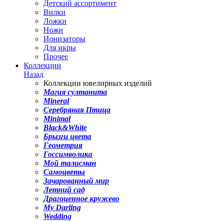
Детский ассортимент
Вилки
Ложки
Ножи
Ионизаторы
Для икры
Прочее
Коллекции
Назад
Коллекции ювелирных изделий
Магия султанита
Mineral
Серебряная Птица
Minimal
Black&White
Брызги цвета
Геометрия
Госсимволика
Мой талисман
Самоцветы
Зачарованный мир
Летний сад
Драгоценное кружево
My Darling
Wedding