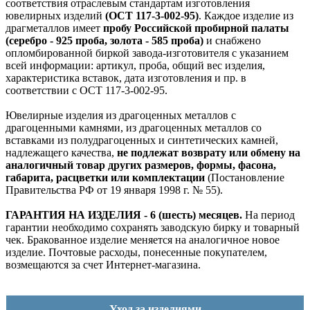
соответствия отраслевым стандартам изготовления
ювелирных изделий
(ОСТ 117-3-002-95)
. Каждое изделие из
драгметаллов имеет
пробу Российской пробирной палаты
(серебро - 925 проба, золота - 585 проба)
и снабжено
опломбированной биркой завода-изготовителя с указанием
всей информации: артикул, проба, общий вес изделия,
характеристика вставок, дата изготовления и пр. в
соответствии с ОСТ 117-3-002-95.
Ювелирные изделия из драгоценных металлов с
драгоценными камнями, из драгоценных металлов со
вставками из полудрагоценных и синтетических камней,
надлежащего качества,
не подлежат возврату или обмену на
аналогичный товар других размеров, формы, фасона,
габарита, расцветки или комплектации
(Постановление
Правительства РФ от 19 января 1998 г. № 55).
ГАРАНТИЯ НА ИЗДЕЛИЯ - 6 (шесть) месяцев.
На период
гарантии необходимо сохранять заводскую бирку и товарный
чек. Бракованное изделие меняется на аналогичное новое
изделие. Почтовые расходы, понесенные покупателем,
возмещаются за счет Интернет-магазина.
Уход за изделиями