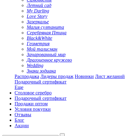
Летний сад
My Darling
Love Story
Зазеркалье
Магия султанита
Серебряная Птица
Black&White
Геометрия
Мой талисман
Зачарованный мир
Драгоценное кружево
Wedding
Знаки зодиака
Распродажа
Лидеры продаж
Новинки
Лист желаний
Подарочный сертификат
Еще
Столовое серебро
Подарочный сертификат
Продажи оптом
Условия покупки
Отзывы
Блог
Акции