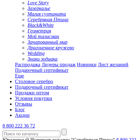
Love Story
Зазеркалье
Магия султанита
Серебряная Птица
Black&White
Геометрия
Мой талисман
Зачарованный мир
Драгоценное кружево
Wedding
Знаки зодиака
Распродажа
Лидеры продаж
Новинки
Лист желаний
Подарочный сертификат
Еще
Столовое серебро
Подарочный сертификат
Продажи оптом
Условия покупки
Отзывы
Блог
Акции
8 800 222 36 72
Ювелирный Интернет-магазин "Серебряная Птица"
8 800 222