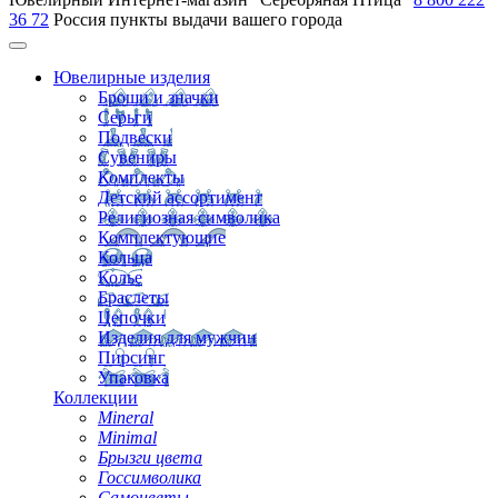
36 72
Россия
пункты выдачи вашего города
Ювелирные изделия
Броши и значки
Серьги
Подвески
Сувениры
Комплекты
Детский ассортимент
Религиозная символика
Комплектующие
Кольца
Колье
Браслеты
Цепочки
Изделия для мужчин
Пирсинг
Упаковка
Коллекции
Mineral
Minimal
Брызги цвета
Госсимволика
Самоцветы