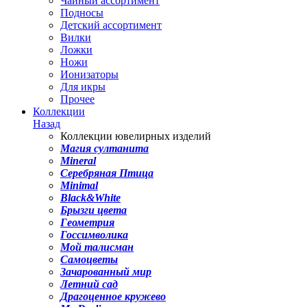
Чайный ассортимент
Подносы
Детский ассортимент
Вилки
Ложки
Ножи
Ионизаторы
Для икры
Прочее
Коллекции
Назад
Коллекции ювелирных изделий
Магия султанита
Mineral
Серебряная Птица
Minimal
Black&White
Брызги цвета
Геометрия
Госсимволика
Мой талисман
Самоцветы
Зачарованный мир
Летний сад
Драгоценное кружево