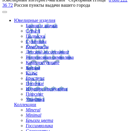
36 72
Россия
пункты выдачи вашего города
Ювелирные изделия
Броши и значки
Серьги
Подвески
Сувениры
Комплекты
Детский ассортимент
Религиозная символика
Комплектующие
Кольца
Колье
Браслеты
Цепочки
Изделия для мужчин
Пирсинг
Упаковка
Коллекции
Mineral
Minimal
Брызги цвета
Госсимволика
Самоцветы