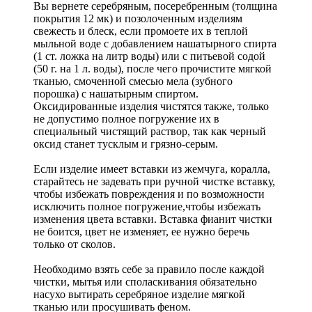
Вы вернете серебряным, посеребренным (толщина
покрытия 12 мк) и позолоченным изделиям
свежесть и блеск, если промоете их в теплой
мыльной воде с добавлением нашатырного спирта
(1 ст. ложка на литр воды) или с питьевой содой
(50 г. на 1 л. воды), после чего прочистите мягкой
тканью, смоченной смесью мела (зубного
порошка) с нашатырным спиртом.
Оксидированные изделия чистятся также, только
не допустимо полное погружение их в
специальный чистящий раствор, так как черный
оксид станет тусклым и грязно-серым.
Если изделие имеет вставки из жемчуга, коралла,
старайтесь не задевать при ручной чистке вставку,
чтобы избежать повреждения и по возможности
исключить полное погружение,чтобы избежать
изменения цвета вставки. Вставка фианит чистки
не боится, цвет не изменяет, ее нужно беречь
только от сколов.
Необходимо взять себе за правило после каждой
чистки, мытья или споласкивания обязательно
насухо вытирать серебряное изделие мягкой
тканью или просушивать феном.