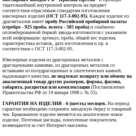
тщательнейший внутренний контроль на предмет
соответствия отраслевым стандартам изготовления
ювелирных изделий
(ОСТ 117-3-002-95)
. Каждое изделие из
драгметаллов имеет
пробу Российской пробирной палаты
(серебро - 925 проба, золота - 585 проба)
и снабжено
опломбированной биркой завода-изготовителя с указанием
всей информации: артикул, проба, общий вес изделия,
характеристика вставок, дата изготовления и пр. в
соответствии с ОСТ 117-3-002-95.
Ювелирные изделия из драгоценных металлов с
драгоценными камнями, из драгоценных металлов со
вставками из полудрагоценных и синтетических камней,
надлежащего качества,
не подлежат возврату или обмену на
аналогичный товар других размеров, формы, фасона,
габарита, расцветки или комплектации
(Постановление
Правительства РФ от 19 января 1998 г. № 55).
ГАРАНТИЯ НА ИЗДЕЛИЯ - 6 (шесть) месяцев.
На период
гарантии необходимо сохранять заводскую бирку и товарный
чек. Бракованное изделие меняется на аналогичное новое
изделие. Почтовые расходы, понесенные покупателем,
возмещаются за счет Интернет-магазина.