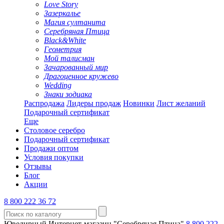
Love Story
Зазеркалье
Магия султанита
Серебряная Птица
Black&White
Геометрия
Мой талисман
Зачарованный мир
Драгоценное кружево
Wedding
Знаки зодиака
Распродажа
Лидеры продаж
Новинки
Лист желаний
Подарочный сертификат
Еще
Столовое серебро
Подарочный сертификат
Продажи оптом
Условия покупки
Отзывы
Блог
Акции
8 800 222 36 72
Ювелирный Интернет-магазин "Серебряная Птица"
8 800 222