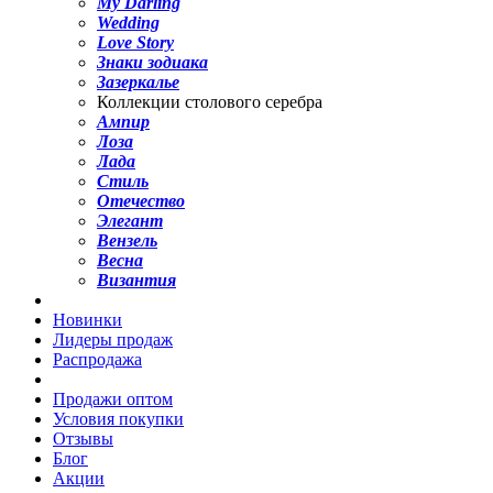
My Darling
Wedding
Love Story
Знаки зодиака
Зазеркалье
Коллекции столового серебра
Ампир
Лоза
Лада
Стиль
Отечество
Элегант
Вензель
Весна
Византия
Новинки
Лидеры продаж
Распродажа
Продажи оптом
Условия покупки
Отзывы
Блог
Акции