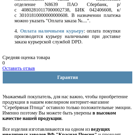
отделение N8639 ПАО Сбербанк, р/
с 40802810117000002738, БИК 042406608, к/
с 30101810000000000608. В назначении платежа
можно указать "Оплата заказа №....".
4.
Оплата наличными курьеру
: оплата покупки
производится курьеру наличными при доставке
заказа курьерской службой DPD.
Средняя оценка товара
0
Оставить отзыв
Гарантия
Уважаемый покупатель, для нас важно, чтобы приобретение
продукции в нашем ювелирном интернет-магазине
"Серебряная Птица" оставило только положительные эмоции.
Именно поэтому Вы можете быть уверены
в высоком
качестве нашей продукции
.
Все изделия изготавливаются на одном из
ведущих
ювелирных заводов РФ "Красная Пресня"
и проходят