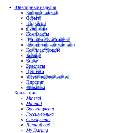
Ювелирные изделия
Броши и значки
Серьги
Подвески
Сувениры
Комплекты
Детский ассортимент
Религиозная символика
Комплектующие
Кольца
Колье
Браслеты
Цепочки
Изделия для мужчин
Пирсинг
Упаковка
Коллекции
Mineral
Minimal
Брызги цвета
Госсимволика
Самоцветы
Летний сад
My Darling