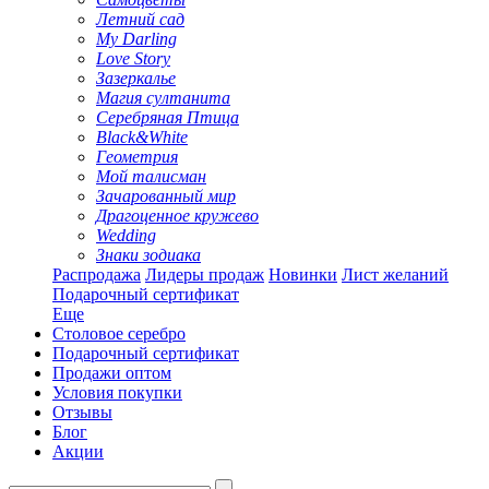
Летний сад
My Darling
Love Story
Зазеркалье
Магия султанита
Серебряная Птица
Black&White
Геометрия
Мой талисман
Зачарованный мир
Драгоценное кружево
Wedding
Знаки зодиака
Распродажа
Лидеры продаж
Новинки
Лист желаний
Подарочный сертификат
Еще
Столовое серебро
Подарочный сертификат
Продажи оптом
Условия покупки
Отзывы
Блог
Акции