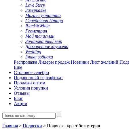
Love Story
Зазеркалье
Магия султанита
Серебряная Птица
Black&White
Геометрия
Мой талисман
Зачарованный мир
Драгоценное кружево
Wedding
Знаки зодиака
Распродажа
Лидеры продаж
Новинки
Лист желаний
Пода
Еще
Столовое серебро
Подарочный сертификат
Продажи оптом
Условия покупки
Отзывы
Блог
Акции
Главная
>
Подвески
> Подвеска крест бижутерия