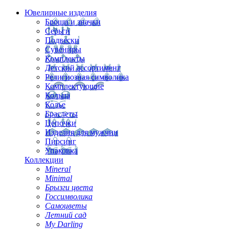
Ювелирные изделия
Броши и значки
Серьги
Подвески
Сувениры
Комплекты
Детский ассортимент
Религиозная символика
Комплектующие
Кольца
Колье
Браслеты
Цепочки
Изделия для мужчин
Пирсинг
Упаковка
Коллекции
Mineral
Minimal
Брызги цвета
Госсимволика
Самоцветы
Летний сад
My Darling