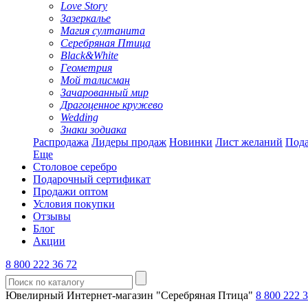
Love Story
Зазеркалье
Магия султанита
Серебряная Птица
Black&White
Геометрия
Мой талисман
Зачарованный мир
Драгоценное кружево
Wedding
Знаки зодиака
Распродажа
Лидеры продаж
Новинки
Лист желаний
Пода
Еще
Столовое серебро
Подарочный сертификат
Продажи оптом
Условия покупки
Отзывы
Блог
Акции
8 800 222 36 72
Ювелирный Интернет-магазин "Серебряная Птица"
8 800 222 