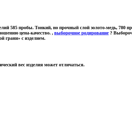
лий 585 пробы. Тонкий, но прочный слой золото-медь, 780 пр
ношению цена-качество.
,
выборочное родирование
?
Выбороч
й грани» с изделием.
ический вес изделия может отличаться.