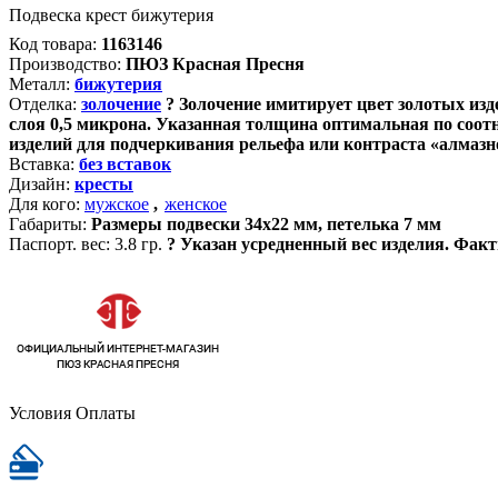
Подвеска крест бижутерия
Код товара:
1163146
Производство:
ПЮЗ Красная Пресня
Металл:
бижутерия
Отделка:
золочение
?
Золочение имитирует цвет золотых изде
слоя 0,5 микрона. Указанная толщина оптимальная по соот
изделий для подчеркивания рельефа или контраста «алмазно
Вставка:
без вставок
Дизайн:
кресты
Для кого:
мужское
,
женское
Габариты:
Размеры подвески 34х22 мм, петелька 7 мм
Паспорт. вес:
3.8 гр.
?
Указан усредненный вес изделия. Факт
Условия Оплаты