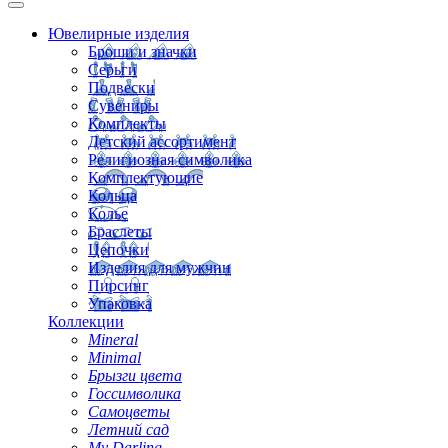
Ювелирные изделия
Броши и значки
Серьги
Подвески
Сувениры
Комплекты
Детский ассортимент
Религиозная символика
Комплектующие
Кольца
Колье
Браслеты
Цепочки
Изделия для мужчин
Пирсинг
Упаковка
Коллекции
Mineral
Minimal
Брызги цвета
Госсимволика
Самоцветы
Летний сад
My Darling