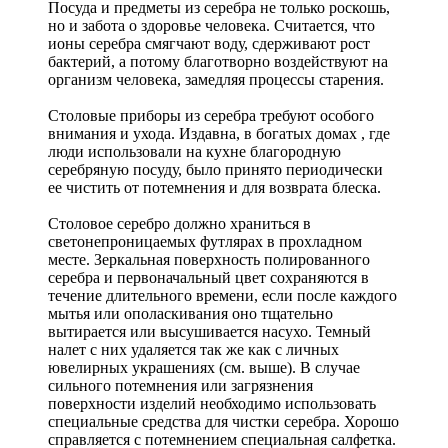
Посуда и предметы из серебра не только роскошь,
но и забота о здоровье человека. Считается, что
ионы серебра смягчают воду, сдерживают рост
бактерий, а потому благотворно воздействуют на
организм человека, замедляя процессы старения.
Столовые приборы из серебра требуют особого
внимания и ухода. Издавна, в богатых домах , где
люди использовали на кухне благородную
серебряную посуду, было принято периодически
ее чистить от потемнения и для возврата блеска.
Столовое серебро должно храниться в
светонепроницаемых футлярах в прохладном
месте. Зеркальная поверхность полированного
серебра и первоначальный цвет сохраняются в
течение длительного времени, если после каждого
мытья или ополаскивания оно тщательно
вытирается или высушивается насухо. Темный
налет с них удаляется так же как с личных
ювелирных украшениях (см. выше). В случае
сильного потемнения или загрязнения
поверхности изделий необходимо использовать
специальные средства для чистки серебра. Хорошо
справляется с потемнением специальная салфетка.