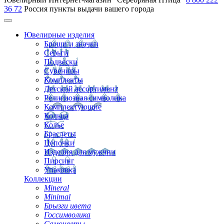
36 72
Россия
пункты выдачи вашего города
Ювелирные изделия
Броши и значки
Серьги
Подвески
Сувениры
Комплекты
Детский ассортимент
Религиозная символика
Комплектующие
Кольца
Колье
Браслеты
Цепочки
Изделия для мужчин
Пирсинг
Упаковка
Коллекции
Mineral
Minimal
Брызги цвета
Госсимволика
Самоцветы