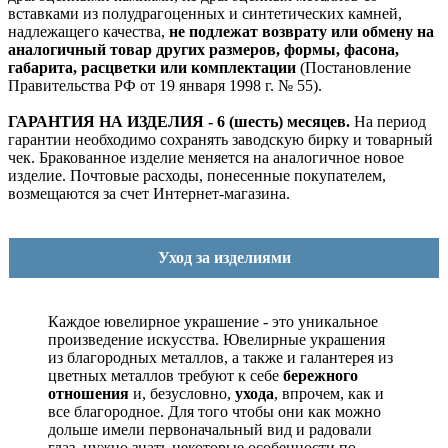
вставками из полудрагоценных и синтетических камней,
надлежащего качества,
не подлежат возврату или обмену на
аналогичный товар других размеров, формы, фасона,
габарита, расцветки или комплектации
(Постановление
Правительства РФ от 19 января 1998 г. № 55).
ГАРАНТИЯ НА ИЗДЕЛИЯ - 6 (шесть) месяцев.
На период
гарантии необходимо сохранять заводскую бирку и товарный
чек. Бракованное изделие меняется на аналогичное новое
изделие. Почтовые расходы, понесенные покупателем,
возмещаются за счет Интернет-магазина.
Уход за изделиями
Каждое ювелирное украшение - это уникальное
произведение искусства.
Ювелирные украшения
из благородных металлов, а также и галантерея из
цветных металлов требуют к себе
бережного
отношения
и, безусловно,
ухода
, впрочем, как и
все благородное. Для того чтобы они как можно
дольше имели первоначальный вид и радовали
глаз, нужно знать некоторые особенности по