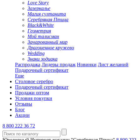
Love Story
Зазеркалье
Магия султанита
Серебряная Птица
Black&White
Геометрия
Мой талисман
Зачарованный мир
Драгоценное кружево
Wedding
Знаки зодиака
Распродажа
Лидеры продаж
Новинки
Лист желаний
Подарочный сертификат
Еще
Столовое серебро
Подарочный сертификат
Продажи оптом
Условия покупки
Отзывы
Блог
Акции
8 800 222 36 72
Ювелирный Интернет-магазин "Серебряная Птица"
8 800 222