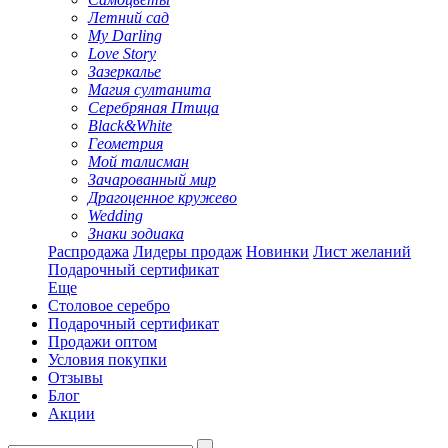
Летний сад
My Darling
Love Story
Зазеркалье
Магия султанита
Серебряная Птица
Black&White
Геометрия
Мой талисман
Зачарованный мир
Драгоценное кружево
Wedding
Знаки зодиака
Распродажа
Лидеры продаж
Новинки
Лист желаний
Подарочный сертификат
Еще
Столовое серебро
Подарочный сертификат
Продажи оптом
Условия покупки
Отзывы
Блог
Акции