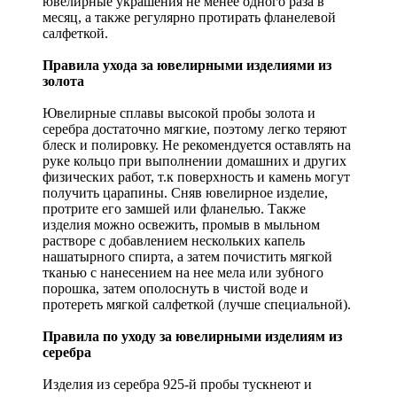
ювелирные украшения не менее одного раза в
месяц, а также регулярно протирать фланелевой
салфеткой.
Правила ухода за ювелирными изделиями из
золота
Ювелирные сплавы высокой пробы золота и
серебра достаточно мягкие, поэтому легко теряют
блеск и полировку. Не рекомендуется оставлять на
руке кольцо при выполнении домашних и других
физических работ, т.к поверхность и камень могут
получить царапины. Сняв ювелирное изделие,
протрите его замшей или фланелью. Также
изделия можно освежить, промыв в мыльном
растворе с добавлением нескольких капель
нашатырного спирта, а затем почистить мягкой
тканью с нанесением на нее мела или зубного
порошка, затем ополоснуть в чистой воде и
протереть мягкой салфеткой (лучше специальной).
Правила по уходу за ювелирными изделиям из
серебра
Изделия из серебра 925-й пробы тускнеют и