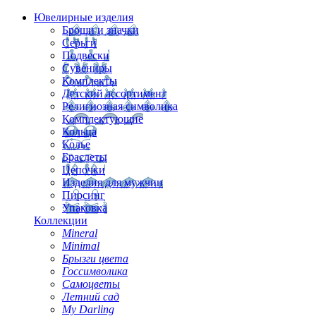
Ювелирные изделия
Броши и значки
Серьги
Подвески
Сувениры
Комплекты
Детский ассортимент
Религиозная символика
Комплектующие
Кольца
Колье
Браслеты
Цепочки
Изделия для мужчин
Пирсинг
Упаковка
Коллекции
Mineral
Minimal
Брызги цвета
Госсимволика
Самоцветы
Летний сад
My Darling