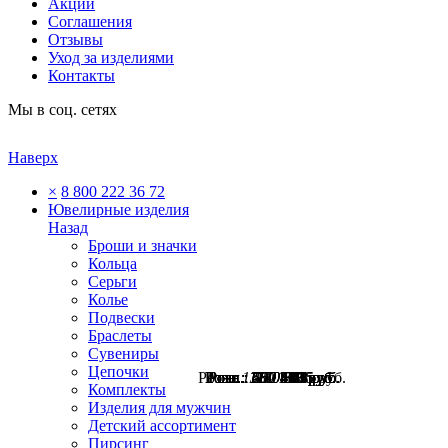
Акции
Соглашения
Отзывы
Уход за изделиями
Контакты
Мы в соц. сетях
Наверх
×
8 800 222 36 72
Ювелирные изделия
Назад
Броши и значки
Кольца
Серьги
Колье
Подвески
Браслеты
Сувениры
Цепочки
Розн.:
Розн.:
Розн.:
Розн.:
Розн.:
Розн.:
Розн.:
Розн.:
Розн.:
1380
1140
1150
1130
550
600
480
750
600
1 035
413
450
360
563
450
855
863
848
руб.
руб.
руб.
руб.
руб.
руб.
руб.
руб.
руб.
Комплекты
Изделия для мужчин
Детский ассортимент
Пирсинг