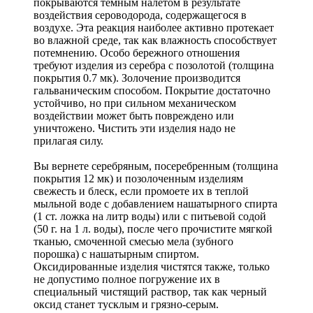
покрываются темным налетом в результате
воздействия сероводорода, содержащегося в
воздухе. Эта реакция наиболее активно протекает
во влажной среде, так как влажность способствует
потемнению. Особо бережного отношения
требуют изделия из серебра с позолотой (толщина
покрытия 0.7 мк). Золочение производится
гальваническим способом. Покрытие достаточно
устойчиво, но при сильном механическом
воздействии может быть повреждено или
уничтожено. Чистить эти изделия надо не
прилагая силу.
Вы вернете серебряным, посеребренным (толщина
покрытия 12 мк) и позолоченным изделиям
свежесть и блеск, если промоете их в теплой
мыльной воде с добавлением нашатырного спирта
(1 ст. ложка на литр воды) или с питьевой содой
(50 г. на 1 л. воды), после чего прочистите мягкой
тканью, смоченной смесью мела (зубного
порошка) с нашатырным спиртом.
Оксидированные изделия чистятся также, только
не допустимо полное погружение их в
специальный чистящий раствор, так как черный
оксид станет тусклым и грязно-серым.