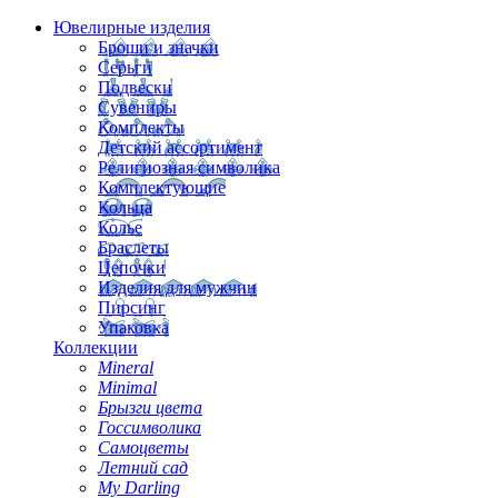
Ювелирные изделия
Броши и значки
Серьги
Подвески
Сувениры
Комплекты
Детский ассортимент
Религиозная символика
Комплектующие
Кольца
Колье
Браслеты
Цепочки
Изделия для мужчин
Пирсинг
Упаковка
Коллекции
Mineral
Minimal
Брызги цвета
Госсимволика
Самоцветы
Летний сад
My Darling