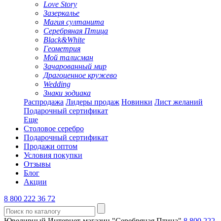
Love Story
Зазеркалье
Магия султанита
Серебряная Птица
Black&White
Геометрия
Мой талисман
Зачарованный мир
Драгоценное кружево
Wedding
Знаки зодиака
Распродажа
Лидеры продаж
Новинки
Лист желаний
Подарочный сертификат
Еще
Столовое серебро
Подарочный сертификат
Продажи оптом
Условия покупки
Отзывы
Блог
Акции
8 800 222 36 72
Ювелирный Интернет-магазин "Серебряная Птица"
8 800 222