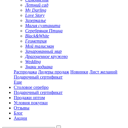
Летний сад
My Darling
Love Story
Зазеркалье
Магия султанита
Серебряная Птица
Black&White
Геометрия
Мой талисман
Зачарованный мир
Драгоценное кружево
Wedding
Знаки зодиака
Распродажа
Лидеры продаж
Новинки
Лист желаний
Подарочный сертификат
Еще
Столовое серебро
Подарочный сертификат
Продажи оптом
Условия покупки
Отзывы
Блог
Акции