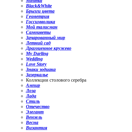
Minimal
Black&White
Брызги цвета
Геометрия
Госсимволика
Мой талисман
Самоцветы
Зачарованный мир
Летний сад
Драгоценное кружево
My Darling
Wedding
Love Story
Знаки зодиака
Зазеркалье
Коллекции столового серебра
Ампир
Лоза
Лада
Стиль
Отечество
Элегант
Вензель
Весна
Византия