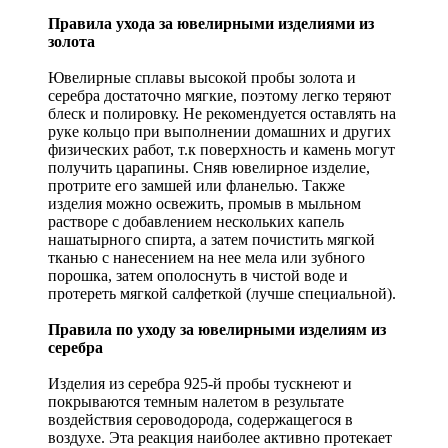
Правила ухода за ювелирными изделиями из
золота
Ювелирные сплавы высокой пробы золота и
серебра достаточно мягкие, поэтому легко теряют
блеск и полировку. Не рекомендуется оставлять на
руке кольцо при выполнении домашних и других
физических работ, т.к поверхность и камень могут
получить царапины. Сняв ювелирное изделие,
протрите его замшей или фланелью. Также
изделия можно освежить, промыв в мыльном
растворе с добавлением нескольких капель
нашатырного спирта, а затем почистить мягкой
тканью с нанесением на нее мела или зубного
порошка, затем ополоснуть в чистой воде и
протереть мягкой салфеткой (лучше специальной).
Правила по уходу за ювелирными изделиям из
серебра
Изделия из серебра 925-й пробы тускнеют и
покрываются темным налетом в результате
воздействия сероводорода, содержащегося в
воздухе. Эта реакция наиболее активно протекает