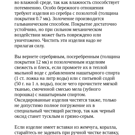
во влажной среде, так как влажность способствует
потемнению. Особо бережного отношения
требуют изделия из серебра с позолотой (толщина
покрытия 0.7 мк). Золочение производится
гальваническим способом. Покрытие достаточно
устойчиво, но при сильном механическом
воздействии может быть повреждено или
уничтожено. Чистить эти изделия надо не
прилагая силу.
Вы вернете серебряным, посеребренным (толщина
покрытия 12 мк) и позолоченным изделиям
свежесть и блеск, если промоете их в теплой
мыльной воде с добавлением нашатырного спирта
(1 ст. ложка на литр воды) или с питьевой содой
(50 г. на 1 л. воды), после чего прочистите мягкой
тканью, смоченной смесью мела (зубного
порошка) с нашатырным спиртом.
Оксидированные изделия чистятся также, только
не допустимо полное погружение их в
специальный чистящий раствор, так как черный
оксид станет тусклым и грязно-серым.
Если изделие имеет вставки из жемчуга, коралла,
старайтесь не задевать при ручной чистке вставку,