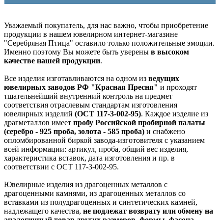
Уважаемый покупатель, для нас важно, чтобы приобретение
продукции в нашем ювелирном интернет-магазине
"Серебряная Птица" оставило только положительные эмоции.
Именно поэтому Вы можете быть уверены
в высоком
качестве нашей продукции
.
Все изделия изготавливаются на одном из
ведущих
ювелирных заводов РФ "Красная Пресня"
и проходят
тщательнейший внутренний контроль на предмет
соответствия отраслевым стандартам изготовления
ювелирных изделий
(ОСТ 117-3-002-95)
. Каждое изделие из
драгметаллов имеет
пробу Российской пробирной палаты
(серебро - 925 проба, золота - 585 проба)
и снабжено
опломбированной биркой завода-изготовителя с указанием
всей информации: артикул, проба, общий вес изделия,
характеристика вставок, дата изготовления и пр. в
соответствии с ОСТ 117-3-002-95.
Ювелирные изделия из драгоценных металлов с
драгоценными камнями, из драгоценных металлов со
вставками из полудрагоценных и синтетических камней,
надлежащего качества,
не подлежат возврату или обмену на
аналогичный товар других размеров, формы, фасона,