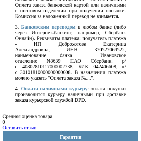
Оплата заказа банковской картой или наличными
в почтовом отделении при получении посылки.
Комиссия за наложенный перевод не взимается.
3.
Банковским переводом
в любом банке (либо
через Интернет-банкинг, например, Сбербанк
Онлайн). Реквизиты платежа: получатель платежа
- ИП Доброхотова Екатерина
Александровна, ИНН 370527069522,
наименование банка - Ивановское
отделение N8639 ПАО Сбербанк, р/
с 40802810117000002738, БИК 042406608, к/
с 30101810000000000608. В назначении платежа
можно указать "Оплата заказа №....".
4.
Оплата наличными курьеру
: оплата покупки
производится курьеру наличными при доставке
заказа курьерской службой DPD.
Средняя оценка товара
0
Оставить отзыв
Гарантия