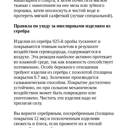
нашатырного спирта, а затем почистить мягкой
тканью с нанесением на нее мела или зубного
порошка, затем ополоснуть в чистой воде и
протереть мягкой салфеткой (лучше специальной).
Правила по уходу за ювелирными изделиям из
серебра
Изделия из серебра 925-й пробы тускнеют и
покрываются темным налетом в результате
воздействия сероводорода, содержащегося в
воздухе. Эта реакция наиболее активно протекает
во влажной среде, так как влажность способствует
потемнению. Особо бережного отношения
требуют изделия из серебра с позолотой (толщина
покрытия 0.7 мк). Золочение производится
гальваническим способом. Покрытие достаточно
устойчиво, но при сильном механическом
воздействии может быть повреждено или
уничтожено. Чистить эти изделия надо не
прилагая силу.
Вы вернете серебряным, посеребренным (толщина
покрытия 12 мк) и позолоченным изделиям
свежесть и блеск, если промоете их в теплой