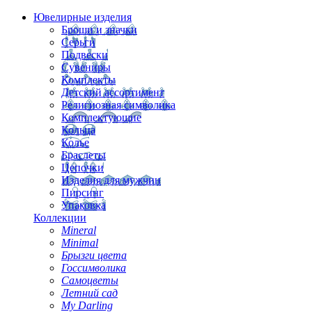
Ювелирные изделия
Броши и значки
Серьги
Подвески
Сувениры
Комплекты
Детский ассортимент
Религиозная символика
Комплектующие
Кольца
Колье
Браслеты
Цепочки
Изделия для мужчин
Пирсинг
Упаковка
Коллекции
Mineral
Minimal
Брызги цвета
Госсимволика
Самоцветы
Летний сад
My Darling