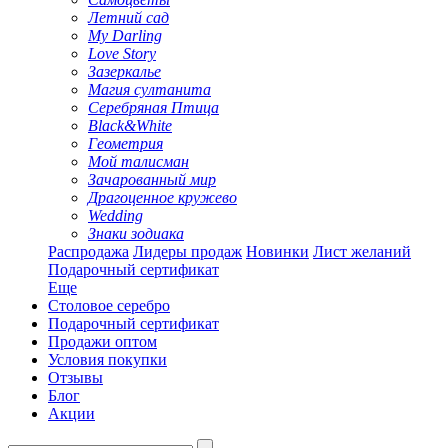
Летний сад
My Darling
Love Story
Зазеркалье
Магия султанита
Серебряная Птица
Black&White
Геометрия
Мой талисман
Зачарованный мир
Драгоценное кружево
Wedding
Знаки зодиака
Распродажа
Лидеры продаж
Новинки
Лист желаний
Подарочный сертификат
Еще
Столовое серебро
Подарочный сертификат
Продажи оптом
Условия покупки
Отзывы
Блог
Акции