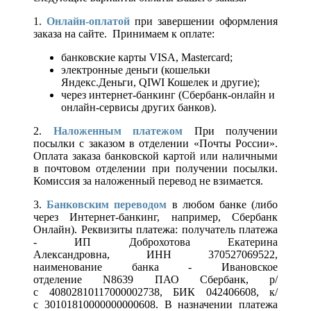
1.
Онлайн-оплатой
при завершении оформления
заказа на сайте. Принимаем к оплате:
банковские карты VISA, Mastercard;
электронные деньги (кошельки
Яндекс.Деньги, QIWI Кошелек и другие);
через интернет-банкинг (Сбербанк-онлайн и
онлайн-сервисы других банков).
2.
Наложенным платежом
При получении
посылки с заказом в отделении «Почты России».
Оплата заказа банковской картой или наличными
в почтовом отделении при получении посылки.
Комиссия за наложенный перевод не взимается.
3.
Банковским переводом
в любом банке (либо
через Интернет-банкинг, например, Сбербанк
Онлайн). Реквизиты платежа: получатель платежа
- ИП Доброхотова Екатерина
Александровна, ИНН 370527069522,
наименование банка - Ивановское
отделение N8639 ПАО Сбербанк, р/
с 40802810117000002738, БИК 042406608, к/
с 30101810000000000608. В назначении платежа