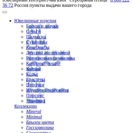
36 72
Россия
пункты выдачи вашего города
Ювелирные изделия
Броши и значки
Серьги
Подвески
Сувениры
Комплекты
Детский ассортимент
Религиозная символика
Комплектующие
Кольца
Колье
Браслеты
Цепочки
Изделия для мужчин
Пирсинг
Упаковка
Коллекции
Mineral
Minimal
Брызги цвета
Госсимволика
Самоцветы