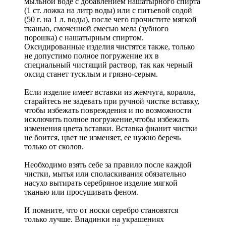
мыльной воде с добавлением нашатырного спирта
(1 ст. ложка на литр воды) или с питьевой содой
(50 г. на 1 л. воды), после чего прочистите мягкой
тканью, смоченной смесью мела (зубного
порошка) с нашатырным спиртом.
Оксидированные изделия чистятся также, только
не допустимо полное погружение их в
специальный чистящий раствор, так как черный
оксид станет тусклым и грязно-серым.
Если изделие имеет вставки из жемчуга, коралла,
старайтесь не задевать при ручной чистке вставку,
чтобы избежать повреждения и по возможности
исключить полное погружение,чтобы избежать
изменения цвета вставки. Вставка фианит чистки
не боится, цвет не изменяет, ее нужно беречь
только от сколов.
Необходимо взять себе за правило после каждой
чистки, мытья или споласкивания обязательно
насухо вытирать серебряное изделие мягкой
тканью или просушивать феном.
И помните, что от носки серебро становятся
только лучше. Впадинки на украшениях