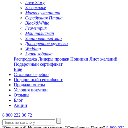
Love Story
Зазеркалье
Магия султанита
Серебряная Птица
Black&White
Геометрия
Мой талисман
Зачарованный мир
Драгоценное кружево
Wedding
Знаки зодиака
Распродажа
Лидеры продаж
Новинки
Лист желаний
Подарочный сертификат
Еще
Столовое серебро
Подарочный сертификат
Продажи оптом
Условия покупки
Отзывы
Блог
Акции
8 800 222 36 72
Ювелирный Интернет-магазин "Серебряная Птица"
8 800 222