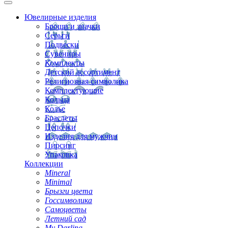
Ювелирные изделия
Броши и значки
Серьги
Подвески
Сувениры
Комплекты
Детский ассортимент
Религиозная символика
Комплектующие
Кольца
Колье
Браслеты
Цепочки
Изделия для мужчин
Пирсинг
Упаковка
Коллекции
Mineral
Minimal
Брызги цвета
Госсимволика
Самоцветы
Летний сад
My Darling