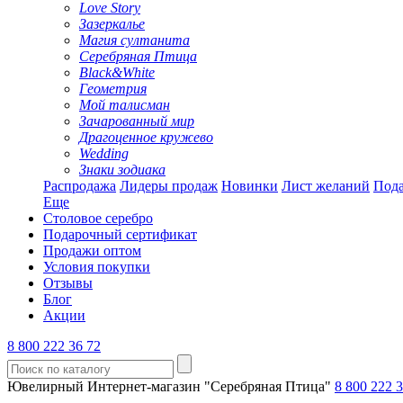
Love Story
Зазеркалье
Магия султанита
Серебряная Птица
Black&White
Геометрия
Мой талисман
Зачарованный мир
Драгоценное кружево
Wedding
Знаки зодиака
Распродажа
Лидеры продаж
Новинки
Лист желаний
Пода
Еще
Столовое серебро
Подарочный сертификат
Продажи оптом
Условия покупки
Отзывы
Блог
Акции
8 800 222 36 72
Ювелирный Интернет-магазин "Серебряная Птица"
8 800 222 