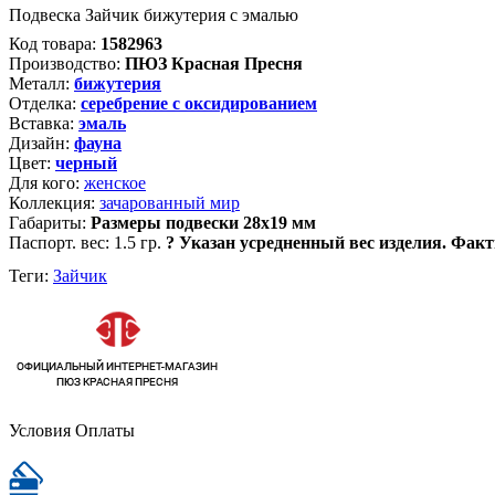
Подвеска Зайчик бижутерия с эмалью
Код товара:
1582963
Производство:
ПЮЗ Красная Пресня
Металл:
бижутерия
Отделка:
серебрение с оксидированием
Вставка:
эмаль
Дизайн:
фауна
Цвет:
черный
Для кого:
женское
Коллекция:
зачарованный мир
Габариты:
Размеры подвески 28х19 мм
Паспорт. вес:
1.5 гр.
?
Указан усредненный вес изделия. Факт
Теги:
Зайчик
Условия Оплаты