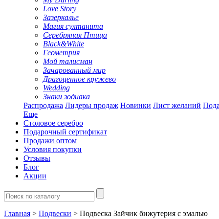
Love Story
Зазеркалье
Магия султанита
Серебряная Птица
Black&White
Геометрия
Мой талисман
Зачарованный мир
Драгоценное кружево
Wedding
Знаки зодиака
Распродажа
Лидеры продаж
Новинки
Лист желаний
Пода
Еще
Столовое серебро
Подарочный сертификат
Продажи оптом
Условия покупки
Отзывы
Блог
Акции
Главная
>
Подвески
> Подвеска Зайчик бижутерия с эмалью