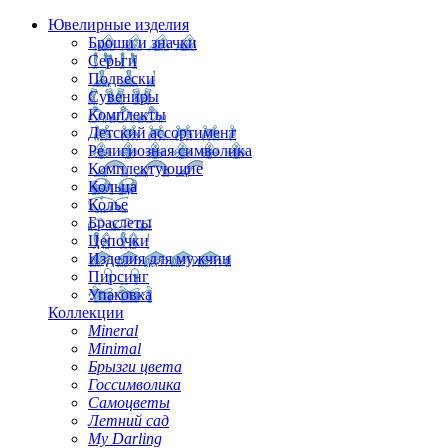
Ювелирные изделия
Броши и значки
Серьги
Подвески
Сувениры
Комплекты
Детский ассортимент
Религиозная символика
Комплектующие
Кольца
Колье
Браслеты
Цепочки
Изделия для мужчин
Пирсинг
Упаковка
Коллекции
Mineral
Minimal
Брызги цвета
Госсимволика
Самоцветы
Летний сад
My Darling