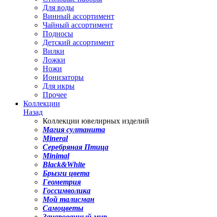
Для воды
Винный ассортимент
Чайный ассортимент
Подносы
Детский ассортимент
Вилки
Ложки
Ножи
Ионизаторы
Для икры
Прочее
Коллекции
Назад
Коллекции ювелирных изделий
Магия султанита
Mineral
Серебряная Птица
Minimal
Black&White
Брызги цвета
Геометрия
Госсимволика
Мой талисман
Самоцветы
Зачарованный мир