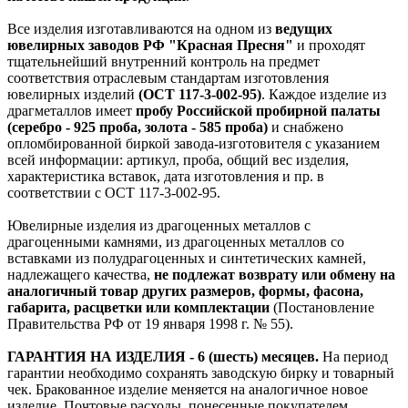
Все изделия изготавливаются на одном из
ведущих
ювелирных заводов РФ "Красная Пресня"
и проходят
тщательнейший внутренний контроль на предмет
соответствия отраслевым стандартам изготовления
ювелирных изделий
(ОСТ 117-3-002-95)
. Каждое изделие из
драгметаллов имеет
пробу Российской пробирной палаты
(серебро - 925 проба, золота - 585 проба)
и снабжено
опломбированной биркой завода-изготовителя с указанием
всей информации: артикул, проба, общий вес изделия,
характеристика вставок, дата изготовления и пр. в
соответствии с ОСТ 117-3-002-95.
Ювелирные изделия из драгоценных металлов с
драгоценными камнями, из драгоценных металлов со
вставками из полудрагоценных и синтетических камней,
надлежащего качества,
не подлежат возврату или обмену на
аналогичный товар других размеров, формы, фасона,
габарита, расцветки или комплектации
(Постановление
Правительства РФ от 19 января 1998 г. № 55).
ГАРАНТИЯ НА ИЗДЕЛИЯ - 6 (шесть) месяцев.
На период
гарантии необходимо сохранять заводскую бирку и товарный
чек. Бракованное изделие меняется на аналогичное новое
изделие. Почтовые расходы, понесенные покупателем,