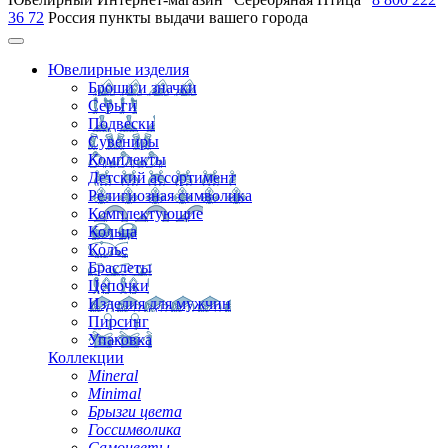
36 72
Россия
пункты выдачи вашего города
Ювелирные изделия
Броши и значки
Серьги
Подвески
Сувениры
Комплекты
Детский ассортимент
Религиозная символика
Комплектующие
Кольца
Колье
Браслеты
Цепочки
Изделия для мужчин
Пирсинг
Упаковка
Коллекции
Mineral
Minimal
Брызги цвета
Госсимволика
Самоцветы