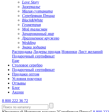
Love Story
Зазеркалье
Магия султанита
Серебряная Птица
Black&White
Геометрия
Мой талисман
Зачарованный мир
Драгоценное кружево
Wedding
Знаки зодиака
Распродажа
Лидеры продаж
Новинки
Лист желаний
Подарочный сертификат
Еще
Столовое серебро
Подарочный сертификат
Продажи оптом
Условия покупки
Отзывы
Блог
Акции
8 800 222 36 72
Ювелирный Интернет-магазин "Серебряная Птица"
8 800 222