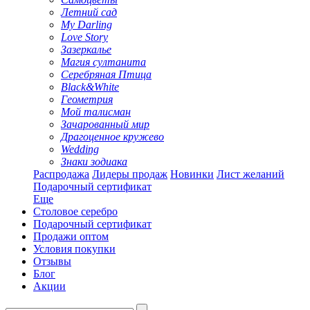
Летний сад
My Darling
Love Story
Зазеркалье
Магия султанита
Серебряная Птица
Black&White
Геометрия
Мой талисман
Зачарованный мир
Драгоценное кружево
Wedding
Знаки зодиака
Распродажа
Лидеры продаж
Новинки
Лист желаний
Подарочный сертификат
Еще
Столовое серебро
Подарочный сертификат
Продажи оптом
Условия покупки
Отзывы
Блог
Акции