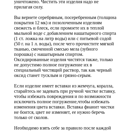
уничтожено. Чистить эти изделия надо не
прилагая силу.
Вы вернете серебряным, посеребренным (толщина
покрытия 12 мк) и позолоченным изделиям
свежесть и блеск, если промоете их в теплой
мыльной воде с добавлением нашатырного спирта
(1 ст. ложка на литр воды) или с питьевой содой
(50 г. на 1 л. воды), после чего прочистите мягкой
тканью, смоченной смесью мела (зубного
порошка) с нашатырным спиртом.
Оксидированные изделия чистятся также, только
не допустимо полное погружение их в
специальный чистящий раствор, так как черный
оксид станет тусклым и грязно-серым.
Если изделие имеет вставки из жемчуга, коралла,
старайтесь не задевать при ручной чистке вставку,
чтобы избежать повреждения и по возможности
исключить полное погружение,чтобы избежать
изменения цвета вставки. Вставка фианит чистки
не боится, цвет не изменяет, ее нужно беречь
только от сколов.
Необходимо взять себе за правило после каждой