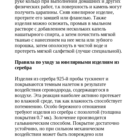
руке кольцо при выполнении домашних и других
физических работ, т.к поверхность и камень могут
получить царапины. Сняв ювелирное изделие,
протрите его замшей или фланелью. Также
изделия можно освежить, промыв в мыльном
растворе с добавлением нескольких капель
нашатырного спирта, а затем почистить мягкой
тканью с нанесением на нее мела или зубного
порошка, затем ополоснуть в чистой воде и
протереть мягкой салфеткой (лучше специальной).
Правила по уходу за ювелирными изделиям из
серебра
Изделия из серебра 925-й пробы тускнеют и
покрываются темным налетом в результате
воздействия сероводорода, содержащегося в
воздухе. Эта реакция наиболее активно протекает
во влажной среде, так как влажность способствует
потемнению. Особо бережного отношения
требуют изделия из серебра с позолотой (толщина
покрытия 0.7 мк). Золочение производится
гальваническим способом. Покрытие достаточно
устойчиво, но при сильном механическом
воздействии может быть повреждено или