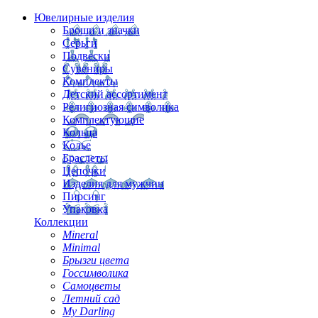
Ювелирные изделия
Броши и значки
Серьги
Подвески
Сувениры
Комплекты
Детский ассортимент
Религиозная символика
Комплектующие
Кольца
Колье
Браслеты
Цепочки
Изделия для мужчин
Пирсинг
Упаковка
Коллекции
Mineral
Minimal
Брызги цвета
Госсимволика
Самоцветы
Летний сад
My Darling