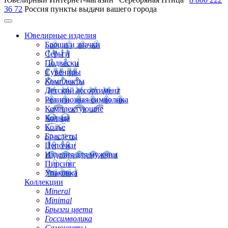
36 72
Россия
пункты выдачи вашего города
Ювелирные изделия
Броши и значки
Серьги
Подвески
Сувениры
Комплекты
Детский ассортимент
Религиозная символика
Комплектующие
Кольца
Колье
Браслеты
Цепочки
Изделия для мужчин
Пирсинг
Упаковка
Коллекции
Mineral
Minimal
Брызги цвета
Госсимволика
Самоцветы