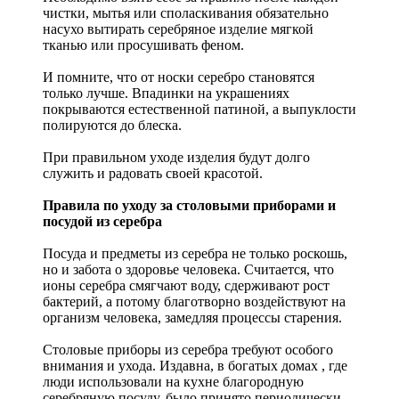
чистки, мытья или споласкивания обязательно
насухо вытирать серебряное изделие мягкой
тканью или просушивать феном.
И помните, что от носки серебро становятся
только лучше. Впадинки на украшениях
покрываются естественной патиной, а выпуклости
полируются до блеска.
При правильном уходе изделия будут долго
служить и радовать своей красотой.
Правила по уходу за столовыми приборами и
посудой из серебра
Посуда и предметы из серебра не только роскошь,
но и забота о здоровье человека. Считается, что
ионы серебра смягчают воду, сдерживают рост
бактерий, а потому благотворно воздействуют на
организм человека, замедляя процессы старения.
Столовые приборы из серебра требуют особого
внимания и ухода. Издавна, в богатых домах , где
люди использовали на кухне благородную
серебряную посуду, было принято периодически