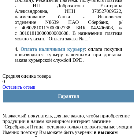
Онлайн). Реквизиты платежа: получатель платежа
- ИП Доброхотова Екатерина
Александровна, ИНН 370527069522,
наименование банка - Ивановское
отделение N8639 ПАО Сбербанк, р/
с 40802810117000002738, БИК 042406608, к/
с 30101810000000000608. В назначении платежа
можно указать "Оплата заказа №....".
4.
Оплата наличными курьеру
: оплата покупки
производится курьеру наличными при доставке
заказа курьерской службой DPD.
Средняя оценка товара
0
Оставить отзыв
Гарантия
Уважаемый покупатель, для нас важно, чтобы приобретение
продукции в нашем ювелирном интернет-магазине
"Серебряная Птица" оставило только положительные эмоции.
Именно поэтому Вы можете быть уверены
в высоком