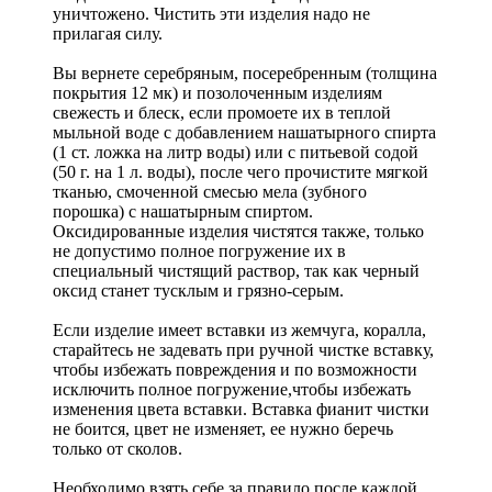
уничтожено. Чистить эти изделия надо не
прилагая силу.
Вы вернете серебряным, посеребренным (толщина
покрытия 12 мк) и позолоченным изделиям
свежесть и блеск, если промоете их в теплой
мыльной воде с добавлением нашатырного спирта
(1 ст. ложка на литр воды) или с питьевой содой
(50 г. на 1 л. воды), после чего прочистите мягкой
тканью, смоченной смесью мела (зубного
порошка) с нашатырным спиртом.
Оксидированные изделия чистятся также, только
не допустимо полное погружение их в
специальный чистящий раствор, так как черный
оксид станет тусклым и грязно-серым.
Если изделие имеет вставки из жемчуга, коралла,
старайтесь не задевать при ручной чистке вставку,
чтобы избежать повреждения и по возможности
исключить полное погружение,чтобы избежать
изменения цвета вставки. Вставка фианит чистки
не боится, цвет не изменяет, ее нужно беречь
только от сколов.
Необходимо взять себе за правило после каждой