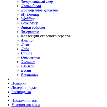
Зачарованный мир
Летний сад
Драгоценное кружево
My Darling
Wedding
Love Story
Знаки зодиака
Зазеркалье
Коллекции столового серебра
Ампир
Лоза
Лада
Стиль
Отечество
Элегант
Вензель
Весна
Византия
Новинки
Лидеры продаж
Распродажа
Продажи оптом
Условия покупки