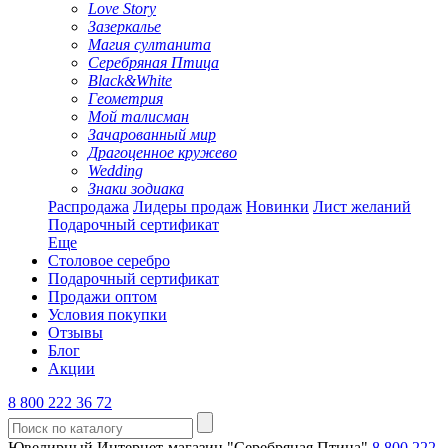
Love Story
Зазеркалье
Магия султанита
Серебряная Птица
Black&White
Геометрия
Мой талисман
Зачарованный мир
Драгоценное кружево
Wedding
Знаки зодиака
Распродажа
Лидеры продаж
Новинки
Лист желаний
Подарочный сертификат
Еще
Столовое серебро
Подарочный сертификат
Продажи оптом
Условия покупки
Отзывы
Блог
Акции
8 800 222 36 72
Ювелирный Интернет-магазин "Серебряная Птица"
8 800 222