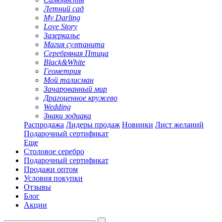
Летний сад
My Darling
Love Story
Зазеркалье
Магия султанита
Серебряная Птица
Black&White
Геометрия
Мой талисман
Зачарованный мир
Драгоценное кружево
Wedding
Знаки зодиака
Распродажа
Лидеры продаж
Новинки
Лист желаний
Подарочный сертификат
Еще
Столовое серебро
Подарочный сертификат
Продажи оптом
Условия покупки
Отзывы
Блог
Акции