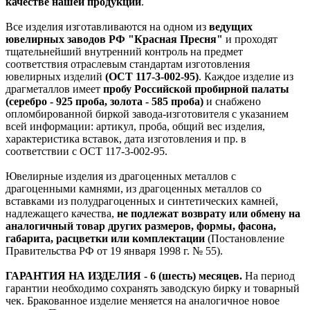
качестве нашей продукции
.
Все изделия изготавливаются на одном из
ведущих
ювелирных заводов РФ "Красная Пресня"
и проходят
тщательнейший внутренний контроль на предмет
соответствия отраслевым стандартам изготовления
ювелирных изделий
(ОСТ 117-3-002-95)
. Каждое изделие из
драгметаллов имеет
пробу Российской пробирной палаты
(серебро - 925 проба, золота - 585 проба)
и снабжено
опломбированной биркой завода-изготовителя с указанием
всей информации: артикул, проба, общий вес изделия,
характеристика вставок, дата изготовления и пр. в
соответствии с ОСТ 117-3-002-95.
Ювелирные изделия из драгоценных металлов с
драгоценными камнями, из драгоценных металлов со
вставками из полудрагоценных и синтетических камней,
надлежащего качества,
не подлежат возврату или обмену на
аналогичный товар других размеров, формы, фасона,
габарита, расцветки или комплектации
(Постановление
Правительства РФ от 19 января 1998 г. № 55).
ГАРАНТИЯ НА ИЗДЕЛИЯ - 6 (шесть) месяцев.
На период
гарантии необходимо сохранять заводскую бирку и товарный
чек. Бракованное изделие меняется на аналогичное новое