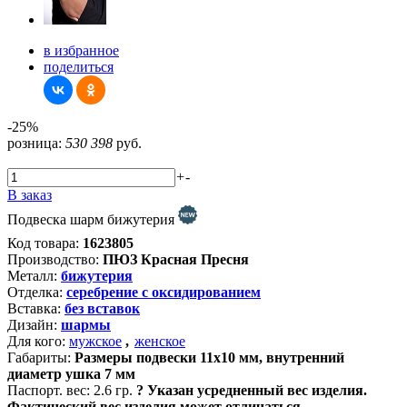
в избранное
поделиться
-25%
розница:
530
398
руб.
+
-
В заказ
Подвеска шарм бижутерия
Код товара:
1623805
Производство:
ПЮЗ Красная Пресня
Металл:
бижутерия
Отделка:
серебрение с оксидированием
Вставка:
без вставок
Дизайн:
шармы
Для кого:
мужское
,
женское
Габариты:
Размеры подвески 11х10 мм, внутренний
диаметр ушка 7 мм
Паспорт. вес:
2.6 гр.
?
Указан усредненный вес изделия.
Фактический вес изделия может отличаться.