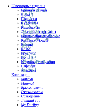
Ювелирные изделия
Броши и значки
Серьги
Подвески
Сувениры
Комплекты
Детский ассортимент
Религиозная символика
Комплектующие
Кольца
Колье
Браслеты
Цепочки
Изделия для мужчин
Пирсинг
Упаковка
Коллекции
Mineral
Minimal
Брызги цвета
Госсимволика
Самоцветы
Летний сад
My Darling