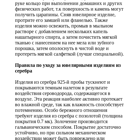
руке кольцо при выполнении домашних и других
физических работ, т.к поверхность и камень могут
получить царапины. Сняв ювелирное изделие,
протрите его замшей или фланелью. Также
изделия можно освежить, промыв в мыльном
растворе с добавлением нескольких капель
нашатырного спирта, а затем почистить мягкой
тканью с нанесением на нее мела или зубного
порошка, затем ополоснуть в чистой воде и
протереть мягкой салфеткой (лучше специальной).
Правила по уходу за ювелирными изделиям из
серебра
Изделия из серебра 925-й пробы тускнеют и
покрываются темным налетом в результате
воздействия сероводорода, содержащегося в
воздухе. Эта реакция наиболее активно протекает
во влажной среде, так как влажность способствует
потемнению. Особо бережного отношения
требуют изделия из серебра с позолотой (толщина
покрытия 0.7 мк). Золочение производится
гальваническим способом. Покрытие достаточно
устойчиво, но при сильном механическом
воздействии может быть повреждено или