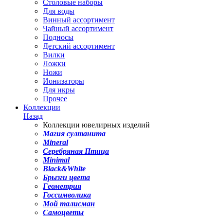
Столовые наборы
Для воды
Винный ассортимент
Чайный ассортимент
Подносы
Детский ассортимент
Вилки
Ложки
Ножи
Ионизаторы
Для икры
Прочее
Коллекции
Назад
Коллекции ювелирных изделий
Магия султанита
Mineral
Серебряная Птица
Minimal
Black&White
Брызги цвета
Геометрия
Госсимволика
Мой талисман
Самоцветы