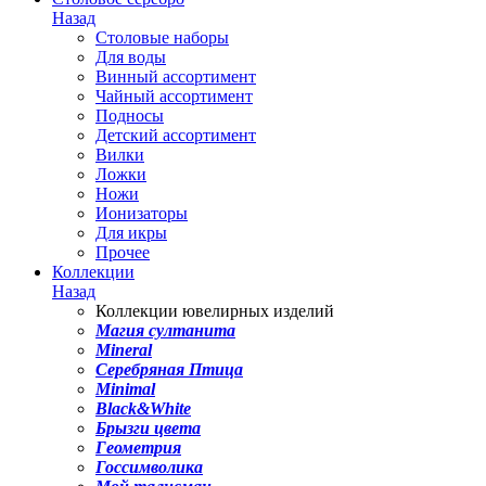
Назад
Столовые наборы
Для воды
Винный ассортимент
Чайный ассортимент
Подносы
Детский ассортимент
Вилки
Ложки
Ножи
Ионизаторы
Для икры
Прочее
Коллекции
Назад
Коллекции ювелирных изделий
Магия султанита
Mineral
Серебряная Птица
Minimal
Black&White
Брызги цвета
Геометрия
Госсимволика