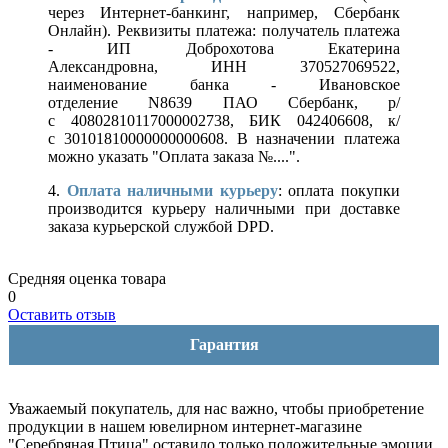
через Интернет-банкинг, например, Сбербанк
Онлайн). Реквизиты платежа: получатель платежа
- ИП Доброхотова Екатерина
Александровна, ИНН 370527069522,
наименование банка - Ивановское
отделение N8639 ПАО Сбербанк, р/
с 40802810117000002738, БИК 042406608, к/
с 30101810000000000608. В назначении платежа
можно указать "Оплата заказа №....".
4.
Оплата наличными курьеру
: оплата покупки
производится курьеру наличными при доставке
заказа курьерской службой DPD.
Средняя оценка товара
0
Оставить отзыв
Гарантия
Уважаемый покупатель, для нас важно, чтобы приобретение
продукции в нашем ювелирном интернет-магазине
"Серебряная Птица" оставило только положительные эмоции.