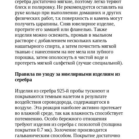
серебра достаточно мягкие, поэтому легко теряют
блеск и полировку. Не рекомендуется оставлять на
руке кольцо при выполнении домашних и других
физических работ, т.к поверхность и камень могут
получить царапины. Сняв ювелирное изделие,
протрите его замшей или фланелью. Также
изделия можно освежить, промыв в мыльном
растворе с добавлением нескольких капель
нашатырного спирта, а затем почистить мягкой
тканью с нанесением на нее мела или зубного
порошка, затем ополоснуть в чистой воде и
протереть мягкой салфеткой (лучше специальной).
Правила по уходу за ювелирными изделиям из
серебра
Изделия из серебра 925-й пробы тускнеют и
покрываются темным налетом в результате
воздействия сероводорода, содержащегося в
воздухе. Эта реакция наиболее активно протекает
во влажной среде, так как влажность способствует
потемнению. Особо бережного отношения
требуют изделия из серебра с позолотой (толщина
покрытия 0.7 мк). Золочение производится
гальваническим способом. Покрытие достаточно