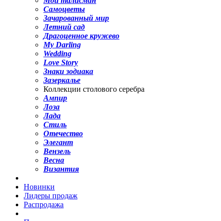
Мой талисман
Самоцветы
Зачарованный мир
Летний сад
Драгоценное кружево
My Darling
Wedding
Love Story
Знаки зодиака
Зазеркалье
Коллекции столового серебра
Ампир
Лоза
Лада
Стиль
Отечество
Элегант
Вензель
Весна
Византия
Новинки
Лидеры продаж
Распродажа