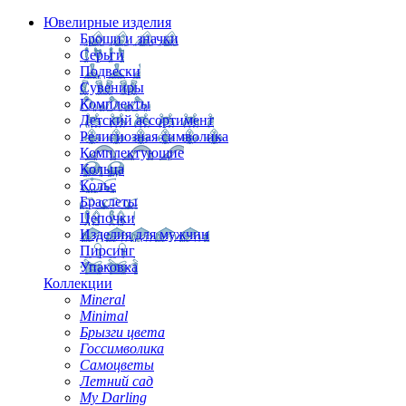
Ювелирные изделия
Броши и значки
Серьги
Подвески
Сувениры
Комплекты
Детский ассортимент
Религиозная символика
Комплектующие
Кольца
Колье
Браслеты
Цепочки
Изделия для мужчин
Пирсинг
Упаковка
Коллекции
Mineral
Minimal
Брызги цвета
Госсимволика
Самоцветы
Летний сад
My Darling