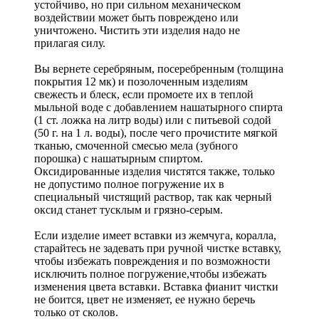
устойчиво, но при сильном механическом
воздействии может быть повреждено или
уничтожено. Чистить эти изделия надо не
прилагая силу.
Вы вернете серебряным, посеребренным (толщина
покрытия 12 мк) и позолоченным изделиям
свежесть и блеск, если промоете их в теплой
мыльной воде с добавлением нашатырного спирта
(1 ст. ложка на литр воды) или с питьевой содой
(50 г. на 1 л. воды), после чего прочистите мягкой
тканью, смоченной смесью мела (зубного
порошка) с нашатырным спиртом.
Оксидированные изделия чистятся также, только
не допустимо полное погружение их в
специальный чистящий раствор, так как черный
оксид станет тусклым и грязно-серым.
Если изделие имеет вставки из жемчуга, коралла,
старайтесь не задевать при ручной чистке вставку,
чтобы избежать повреждения и по возможности
исключить полное погружение,чтобы избежать
изменения цвета вставки. Вставка фианит чистки
не боится, цвет не изменяет, ее нужно беречь
только от сколов.