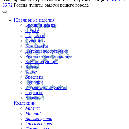
36 72
Россия
пункты выдачи вашего города
Ювелирные изделия
Броши и значки
Серьги
Подвески
Сувениры
Комплекты
Детский ассортимент
Религиозная символика
Комплектующие
Кольца
Колье
Браслеты
Цепочки
Изделия для мужчин
Пирсинг
Упаковка
Коллекции
Mineral
Minimal
Брызги цвета
Госсимволика
Самоцветы