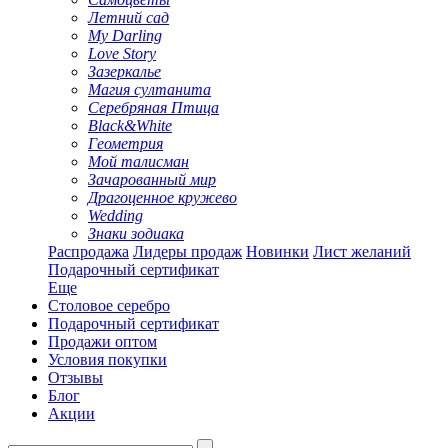
Летний сад
My Darling
Love Story
Зазеркалье
Магия султанита
Серебряная Птица
Black&White
Геометрия
Мой талисман
Зачарованный мир
Драгоценное кружево
Wedding
Знаки зодиака
Распродажа
Лидеры продаж
Новинки
Лист желаний
Подарочный сертификат
Еще
Столовое серебро
Подарочный сертификат
Продажи оптом
Условия покупки
Отзывы
Блог
Акции