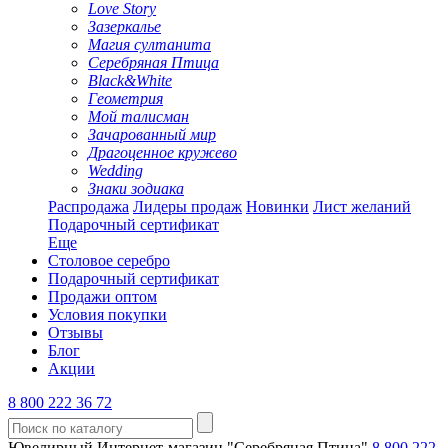
Love Story
Зазеркалье
Магия султанита
Серебряная Птица
Black&White
Геометрия
Мой талисман
Зачарованный мир
Драгоценное кружево
Wedding
Знаки зодиака
Распродажа
Лидеры продаж
Новинки
Лист желаний
Подарочный сертификат
Еще
Столовое серебро
Подарочный сертификат
Продажи оптом
Условия покупки
Отзывы
Блог
Акции
8 800 222 36 72
Ювелирный Интернет-магазин "Серебряная Птица"
8 800 222