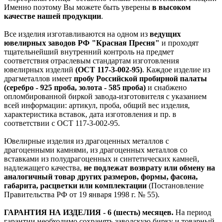
Именно поэтому Вы можете быть уверены
в высоком
качестве нашей продукции
.
Все изделия изготавливаются на одном из
ведущих
ювелирных заводов РФ "Красная Пресня"
и проходят
тщательнейший внутренний контроль на предмет
соответствия отраслевым стандартам изготовления
ювелирных изделий
(ОСТ 117-3-002-95)
. Каждое изделие из
драгметаллов имеет
пробу Российской пробирной палаты
(серебро - 925 проба, золота - 585 проба)
и снабжено
опломбированной биркой завода-изготовителя с указанием
всей информации: артикул, проба, общий вес изделия,
характеристика вставок, дата изготовления и пр. в
соответствии с ОСТ 117-3-002-95.
Ювелирные изделия из драгоценных металлов с
драгоценными камнями, из драгоценных металлов со
вставками из полудрагоценных и синтетических камней,
надлежащего качества,
не подлежат возврату или обмену на
аналогичный товар других размеров, формы, фасона,
габарита, расцветки или комплектации
(Постановление
Правительства РФ от 19 января 1998 г. № 55).
ГАРАНТИЯ НА ИЗДЕЛИЯ - 6 (шесть) месяцев.
На период
гарантии необходимо сохранять заводскую бирку и товарный