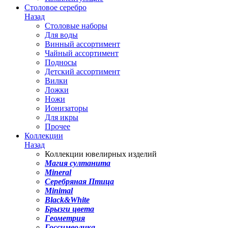
Столовое серебро
Назад
Столовые наборы
Для воды
Винный ассортимент
Чайный ассортимент
Подносы
Детский ассортимент
Вилки
Ложки
Ножи
Ионизаторы
Для икры
Прочее
Коллекции
Назад
Коллекции ювелирных изделий
Магия султанита
Mineral
Серебряная Птица
Minimal
Black&White
Брызги цвета
Геометрия
Госсимволика