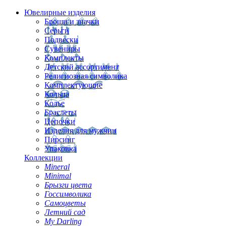
Ювелирные изделия
Броши и значки
Серьги
Подвески
Сувениры
Комплекты
Детский ассортимент
Религиозная символика
Комплектующие
Кольца
Колье
Браслеты
Цепочки
Изделия для мужчин
Пирсинг
Упаковка
Коллекции
Mineral
Minimal
Брызги цвета
Госсимволика
Самоцветы
Летний сад
My Darling