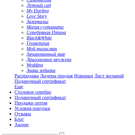
Летний сад
My Darling
Love Story
Зазеркалье
Магия султанита
Серебряная Птица
Black&White
Геометрия
Мой талисман
Зачарованный мир
Драгоценное кружево
Wedding
Знаки зодиака
Распродажа
Лидеры продаж
Новинки
Лист желаний
Подарочный сертификат
Еще
Столовое серебро
Подарочный сертификат
Продажи оптом
Условия покупки
Отзывы
Блог
Акции