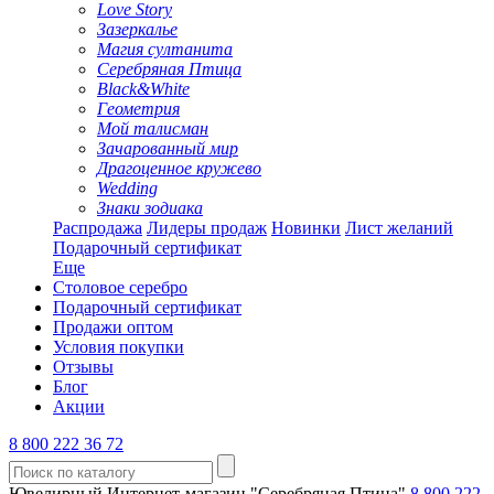
Love Story
Зазеркалье
Магия султанита
Серебряная Птица
Black&White
Геометрия
Мой талисман
Зачарованный мир
Драгоценное кружево
Wedding
Знаки зодиака
Распродажа
Лидеры продаж
Новинки
Лист желаний
Подарочный сертификат
Еще
Столовое серебро
Подарочный сертификат
Продажи оптом
Условия покупки
Отзывы
Блог
Акции
8 800 222 36 72
Ювелирный Интернет-магазин "Серебряная Птица"
8 800 222