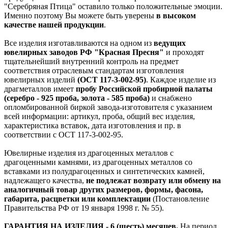
"Серебряная Птица" оставило только положительные эмоции.
Именно поэтому Вы можете быть уверены
в высоком
качестве нашей продукции
.
Все изделия изготавливаются на одном из
ведущих
ювелирных заводов РФ "Красная Пресня"
и проходят
тщательнейший внутренний контроль на предмет
соответствия отраслевым стандартам изготовления
ювелирных изделий
(ОСТ 117-3-002-95)
. Каждое изделие из
драгметаллов имеет
пробу Российской пробирной палаты
(серебро - 925 проба, золота - 585 проба)
и снабжено
опломбированной биркой завода-изготовителя с указанием
всей информации: артикул, проба, общий вес изделия,
характеристика вставок, дата изготовления и пр. в
соответствии с ОСТ 117-3-002-95.
Ювелирные изделия из драгоценных металлов с
драгоценными камнями, из драгоценных металлов со
вставками из полудрагоценных и синтетических камней,
надлежащего качества,
не подлежат возврату или обмену на
аналогичный товар других размеров, формы, фасона,
габарита, расцветки или комплектации
(Постановление
Правительства РФ от 19 января 1998 г. № 55).
ГАРАНТИЯ НА ИЗДЕЛИЯ - 6 (шесть) месяцев.
На период