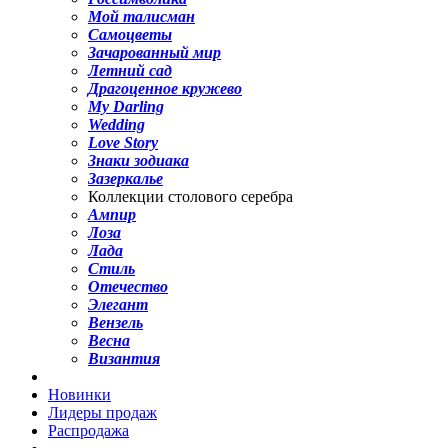
Мой талисман
Самоцветы
Зачарованный мир
Летний сад
Драгоценное кружево
My Darling
Wedding
Love Story
Знаки зодиака
Зазеркалье
Коллекции столового серебра
Ампир
Лоза
Лада
Стиль
Отечество
Элегант
Вензель
Весна
Византия
Новинки
Лидеры продаж
Распродажа