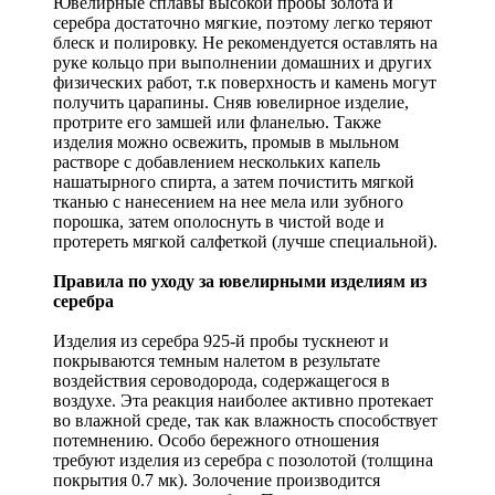
Ювелирные сплавы высокой пробы золота и
серебра достаточно мягкие, поэтому легко теряют
блеск и полировку. Не рекомендуется оставлять на
руке кольцо при выполнении домашних и других
физических работ, т.к поверхность и камень могут
получить царапины. Сняв ювелирное изделие,
протрите его замшей или фланелью. Также
изделия можно освежить, промыв в мыльном
растворе с добавлением нескольких капель
нашатырного спирта, а затем почистить мягкой
тканью с нанесением на нее мела или зубного
порошка, затем ополоснуть в чистой воде и
протереть мягкой салфеткой (лучше специальной).
Правила по уходу за ювелирными изделиям из
серебра
Изделия из серебра 925-й пробы тускнеют и
покрываются темным налетом в результате
воздействия сероводорода, содержащегося в
воздухе. Эта реакция наиболее активно протекает
во влажной среде, так как влажность способствует
потемнению. Особо бережного отношения
требуют изделия из серебра с позолотой (толщина
покрытия 0.7 мк). Золочение производится