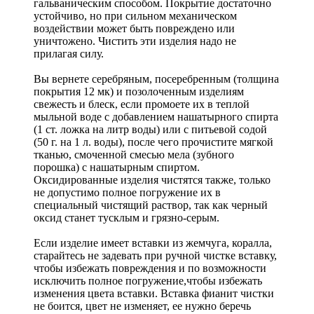
гальваническим способом. Покрытие достаточно
устойчиво, но при сильном механическом
воздействии может быть повреждено или
уничтожено. Чистить эти изделия надо не
прилагая силу.
Вы вернете серебряным, посеребренным (толщина
покрытия 12 мк) и позолоченным изделиям
свежесть и блеск, если промоете их в теплой
мыльной воде с добавлением нашатырного спирта
(1 ст. ложка на литр воды) или с питьевой содой
(50 г. на 1 л. воды), после чего прочистите мягкой
тканью, смоченной смесью мела (зубного
порошка) с нашатырным спиртом.
Оксидированные изделия чистятся также, только
не допустимо полное погружение их в
специальный чистящий раствор, так как черный
оксид станет тусклым и грязно-серым.
Если изделие имеет вставки из жемчуга, коралла,
старайтесь не задевать при ручной чистке вставку,
чтобы избежать повреждения и по возможности
исключить полное погружение,чтобы избежать
изменения цвета вставки. Вставка фианит чистки
не боится, цвет не изменяет, ее нужно беречь