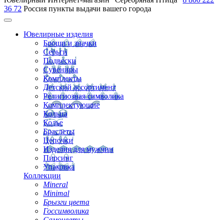
36 72
Россия
пункты выдачи вашего города
Ювелирные изделия
Броши и значки
Серьги
Подвески
Сувениры
Комплекты
Детский ассортимент
Религиозная символика
Комплектующие
Кольца
Колье
Браслеты
Цепочки
Изделия для мужчин
Пирсинг
Упаковка
Коллекции
Mineral
Minimal
Брызги цвета
Госсимволика
Самоцветы